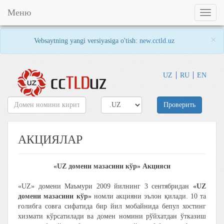
Меню
Toggl
naviga
×
Vebsaytning yangi versiyasiga o'tish:
new.cctld.uz
UZ
RU
EN
Проверить
АКЦИЯЛАР
«UZ домени мазасини кўр» Акцияси
«UZ» домени Маъмури 2009 йилнинг 3 сентябридан
«UZ
домени мазасини кўр»
номли акцияни эълон қилади. 10 та
ғолибга совға сифатида бир йил мобайнида бепул хостинг
хизмати кўрсатилади ва домен номини рўйхатдан ўтказиш