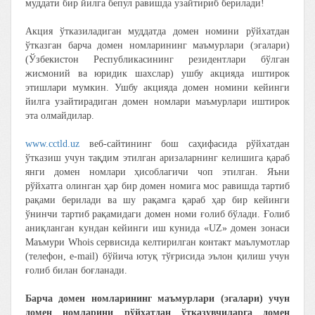
муддати бир йилга бепул равишда узайтириб берилади!
Акция ўтказиладиган муддатда домен номини рўйхатдан
ўтказган барча домен номларининг маъмурлари (эгалари)
(Ўзбекистон Республикасининг резидентлари бўлган
жисмоний ва юридик шахслар) ушбу акцияда иштирок
этишлари мумкин. Ушбу акцияда домен номини кейинги
йилга узайтирадиган домен номлари маъмурлари иштирок
эта олмайдилар.
www.cctld.uz
веб-сайтининг бош саҳифасида рўйхатдан
ўтказиш учун тақдим этилган аризаларнинг келишига қараб
янги домен номлари ҳисоблагичи чоп этилган. Яъни
рўйхатга олинган ҳар бир домен номига мос равишда тартиб
рақами берилади ва шу рақамга қараб ҳар бир кейинги
ўнинчи тартиб рақамидаги домен номи ғолиб бўлади. Ғолиб
аниқланган кундан кейинги иш кунида «UZ» домен зонаси
Маъмури Whois сервисида келтирилган контакт маълумотлар
(телефон, e-mail) бўйича ютуқ тўғрисида эълон қилиш учун
ғолиб билан боғланади.
Барча домен номларининг маъмурлари (эгалари) учун
домен номларини рўйхатдан ўтказувчиларга домен