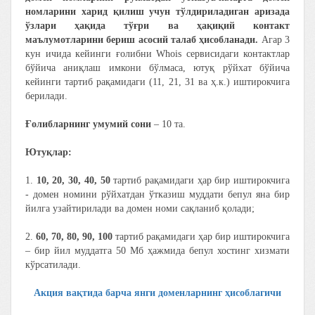
номларини харид қилиш учун тўлдириладиган аризада
ўзлари ҳақида тўғри ва ҳақиқий контакт
маълумотларини бериш асосий талаб ҳисобланади.
Агар 3
кун ичида кейинги ғолибни Whois сервисидаги контактлар
бўйича аниқлаш имкони бўлмаса, ютуқ рўйхат бўйича
кейинги тартиб рақамидаги (11, 21, 31 ва ҳ.к.) иштирокчига
берилади.
Ғолибларнинг умумий сони
– 10 та.
Ютуқлар:
1.
10, 20, 30, 40, 50
тартиб рақамидаги ҳар бир иштирокчига
- домен номини рўйхатдан ўтказиш муддати бепул яна бир
йилга узайтирилади ва домен номи сақланиб қолади;
2.
60, 70, 80, 90, 100
тартиб рақамидаги ҳар бир иштирокчига
– бир йил муддатга 50 Мб ҳажмида бепул хостинг хизмати
кўрсатилади.
Акция вақтида барча янги доменларнинг ҳисоблагичи