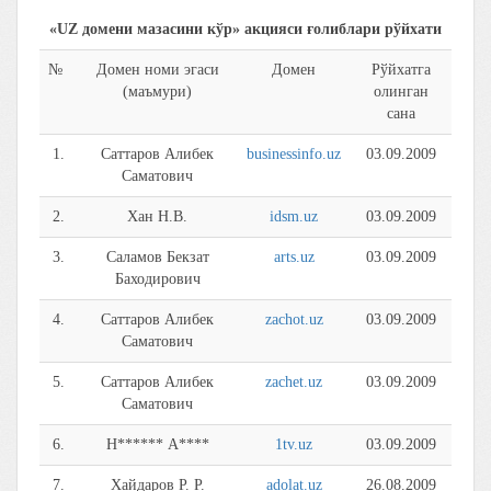
«UZ домени мазасини кўр» акцияси ғолиблари рўйхати
№
Домен номи эгаси
Домен
Рўйхатга
(маъмури)
олинган
сана
1.
Саттаров Алибек
businessinfo.uz
03.09.2009
Саматович
2.
Хан Н.В.
idsm.uz
03.09.2009
3.
Саламов Бекзат
arts.uz
03.09.2009
Баходирович
4.
Саттаров Алибек
zachot.uz
03.09.2009
Саматович
5.
Саттаров Алибек
zachet.uz
03.09.2009
Саматович
6.
Н****** А****
1tv.uz
03.09.2009
7.
Хайдаров Р. Р.
adolat.uz
26.08.2009