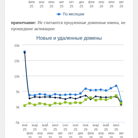
фев
апр
июн
авг
окт
дек
фев
апр
июн
авг
25
25
25
25
25
25
26
26
26
26
По месяцам
примечание:
Не считаются продленные доменные имена, не
прошедшие активацию
Новые и удаленные домены
20k
15k
10k
5k
0k
-5k
янв
мар
май
июл
сен
ноя
янв
мар
май
июл
25
25
25
25
25
25
26
26
26
26
фев
апр
июн
авг
окт
дек
фев
апр
июн
авг
25
25
25
25
25
25
26
26
26
26