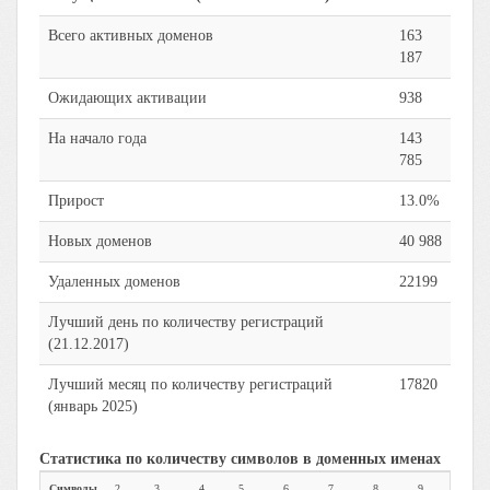
Всего активных доменов
163
187
Ожидающих активации
938
На начало года
143
785
Прирост
13.0%
Новых доменов
40 988
Удаленных доменов
22199
Лучший день по количеству регистраций
(21.12.2017)
Лучший месяц по количеству регистраций
17820
(январь 2025)
Статистика по количеству символов в доменных именах
Символы
2
3
4
5
6
7
8
9
10