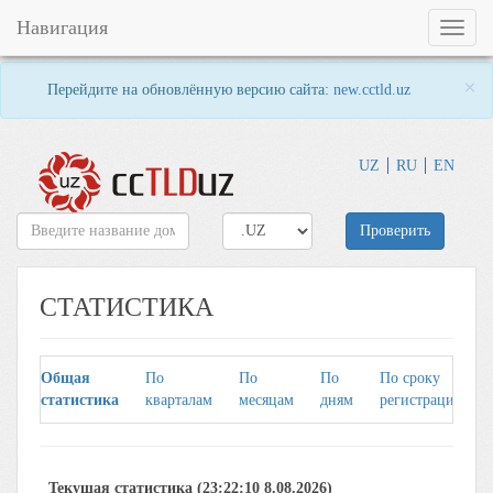
Навигация
Toggl
naviga
×
Перейдите на обновлённую версию сайта:
new.cctld.uz
UZ
RU
EN
Проверить
СТАТИСТИКА
Общая
По
По
По
По сроку
статистика
кварталам
месяцам
дням
регистрации
Текущая статистика (23:22:10 8.08.2026)