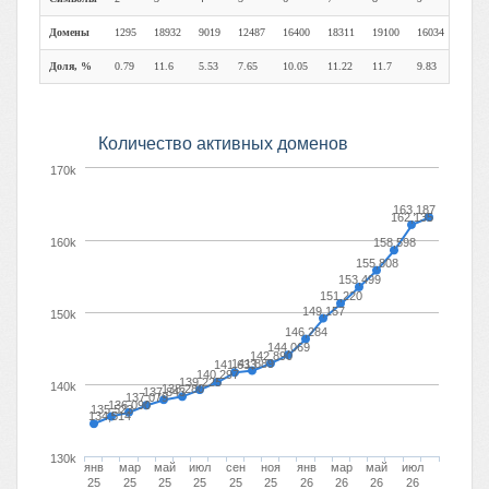
Домены
1295
18932
9019
12487
16400
18311
19100
16034
13622
Доля, %
0.79
11.6
5.53
7.65
10.05
11.22
11.7
9.83
8.35
Количество активных доменов
170k
163,187
162,135
160k
158,598
155,808
153,499
151,220
149,157
150k
146,284
144,069
142,890
141,889
141,633
140,297
139,225
140k
138,280
137,843
137,079
136,090
135,523
134,514
130k
янв
мар
май
июл
сен
ноя
янв
мар
май
июл
25
25
25
25
25
25
26
26
26
26