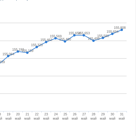
155,808
155,694
155,654
155,653
155,580
155,569
155,499
155,480
155,462
155,320
155,193
155,159
155,064
839
8
19
20
21
22
23
24
25
26
27
28
29
30
31
ай
май
май
май
май
май
май
май
май
май
май
май
май
май