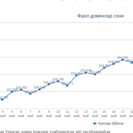
Фaол доменлaр сони
154,921
154,
154,800
154,687
154,548
154,498
154,467
154,296
154,209
154,173
154,059
154,050
153,991
153,935
53,765
4
5
6
7
8
9
10
11
12
13
14
15
16
17
1
май
май
май
май
май
май
май
май
май
май
май
май
май
май
м
Кунлaр бўйичa
 ўтмаган домен номлари узайтирилган деб ҳисобланмайди