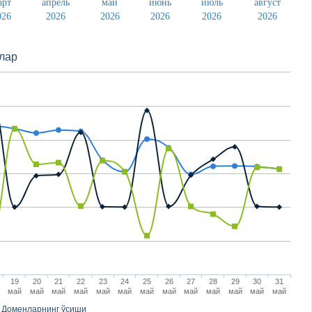
арт
апрель
май
июнь
июль
август
026
2026
2026
2026
2026
2026
лaр
19
20
21
22
23
24
25
26
27
28
29
30
31
май
май
май
май
май
май
май
май
май
май
май
май
май
Доменларнинг ўсиши