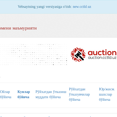
Vebsaytning yangi versiyasiga o'tish:
new.cctld.uz
омени маъмурияти
А
Рўйхaтдaн
Юр/жисм.
Ойлaр
Кунлaр
Рўйхатдан ўтказиш
ўткaзувчилaр
шaхслaр
бўйичa
бўйичa
муддати бўйича
бўйичa
бўйичa