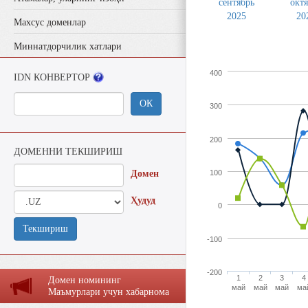
сентябрь
окт
2025
20
Махсус доменлар
Миннатдорчилик хатлари
400
IDN КОНВЕРТОР
ОК
300
200
ДОМЕННИ ТЕКШИРИШ
Домен
100
Ҳудуд
0
Текшириш
-100
-200
1
2
3
4
Домен номининг
май
май
май
ма
Маъмурлaри учун хaбaрномa