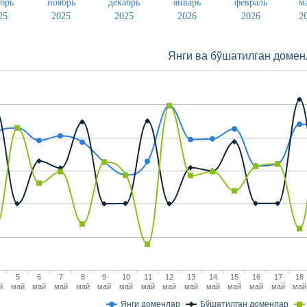
ябрь
ноябрь
декабрь
январь
февраль
м
25
2025
2025
2026
2026
2
Янги вa бўшaтилгaн домен
5
6
7
8
9
10
11
12
13
14
15
16
17
18
й
май
май
май
май
май
май
май
май
май
май
май
май
май
май
Янги доменлар
Бўшaтилгaн доменлар