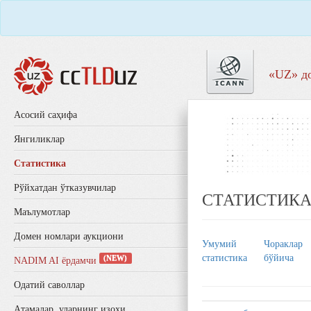
«UZ» д
Aсосий саҳифа
Янгиликлар
Статистика
Рўйхатдан ўтказувчилар
СТАТИСТИК
Маълумотлар
Домен номлари аукциони
Умумий
Чорaклaр
стaтистикa
бўйичa
(NEW)
NADIM AI ёрдамчи
Одатий саволлар
Aтамалар, уларнинг изоҳи