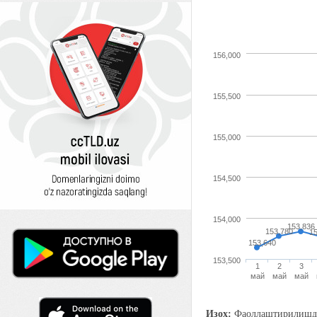
156,000
155,500
155,000
154,500
154,000
153,836
153,780
1
153,640
153,500
1
2
3
май
май
май
Изоҳ:
Фаоллаштирилишдан