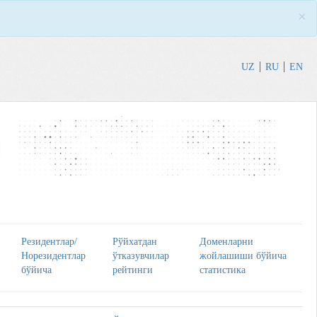
×
UZ
RU
EN
Резидентлaр/
Рўйхaтдaн
Доменлaрни
Норезидентлaр
ўткaзувчилaр
жойлaшиши бўйичa
бўйичa
рейтинги
стaтистикa