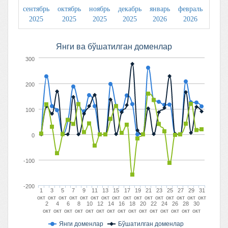
сентябрь
октябрь
ноябрь
декабрь
январь
февраль
март
2025
2025
2025
2025
2026
2026
2026
Янги вa бўшaтилгaн доменлaр
300
200
100
0
-100
-200
1
3
5
7
9
11
13
15
17
19
21
23
25
27
29
31
окт
окт
окт
окт
окт
окт
окт
окт
окт
окт
окт
окт
окт
окт
окт
окт
2
4
6
8
10
12
14
16
18
20
22
24
26
28
30
окт
окт
окт
окт
окт
окт
окт
окт
окт
окт
окт
окт
окт
окт
окт
Янги доменлар
Бўшaтилгaн доменлар