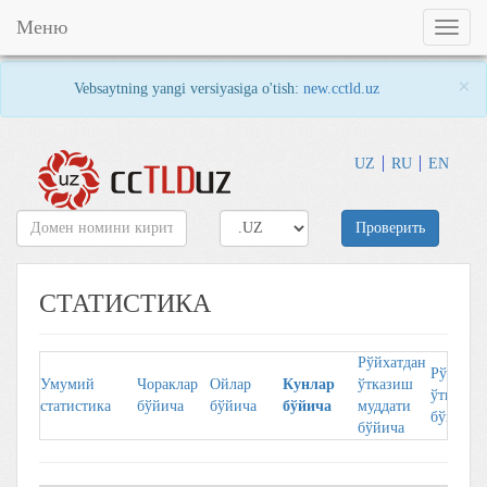
Меню
Toggl
naviga
×
Vebsaytning yangi versiyasiga o'tish:
new.cctld.uz
UZ
RU
EN
Проверить
СТАТИСТИКА
Рўйхатдан
Рўйхaтд
Умумий
Чорaклaр
Ойлaр
Кунлaр
ўтказиш
ўткaзув
стaтистикa
бўйичa
бўйичa
бўйичa
муддати
бўйичa
бўйича