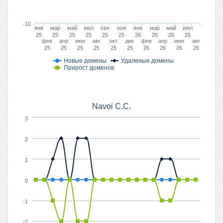
-10
янв
мар
май
июл
сен
ноя
янв
мар
май
июл
25
25
25
25
25
25
26
26
26
26
фев
апр
июн
авг
окт
дек
фев
апр
июн
авг
25
25
25
25
25
25
26
26
26
26
Новые домены
Удаленые домены
Прирост доменов
Navoi C.C.
3
2
1
0
-1
-2