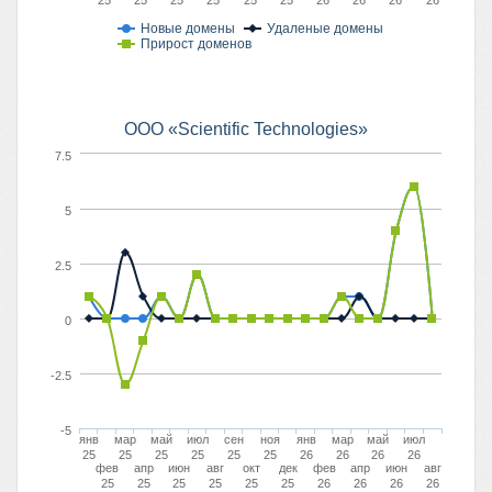
25
25
25
25
25
25
26
26
26
26
Новые домены
Удаленые домены
Прирост доменов
OOO «Scientific Technologies»
7.5
5
2.5
0
-2.5
-5
янв
мар
май
июл
сен
ноя
янв
мар
май
июл
25
25
25
25
25
25
26
26
26
26
фев
апр
июн
авг
окт
дек
фев
апр
июн
авг
25
25
25
25
25
25
26
26
26
26