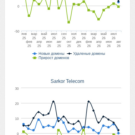
0
-50
янв
мар
май
июл
сен
ноя
янв
мар
май
июл
25
25
25
25
25
25
26
26
26
26
фев
апр
июн
авг
окт
дек
фев
апр
июн
авг
25
25
25
25
25
25
26
26
26
26
Новые домены
Удаленые домены
Прирост доменов
Sarkor Telecom
30
20
10
0