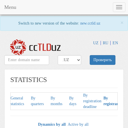
Menu
Togg
navig
×
Switch to new version of the website:
new.cctld.uz
UZ
RU
EN
Проверить
STATISTICS
By
General
By
By
By
By
registration
statistics
quarters
months
days
registrars
deadline
Dynamics by all
Active by all