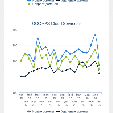
Новые домены
Удаленые домены
Прирост доменов
ООО «PS Cloud Services»
300
200
100
0
-100
янв
мар
май
июл
сен
ноя
янв
мар
май
июл
25
25
25
25
25
25
26
26
26
26
фев
апр
июн
авг
окт
дек
фев
апр
июн
авг
25
25
25
25
25
25
26
26
26
26
Новые домены
Удаленые домены