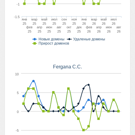
-1
-1.5
янв
мар
май
июл
сен
ноя
янв
мар
май
июл
25
25
25
25
25
25
26
26
26
26
фев
апр
июн
авг
окт
дек
фев
апр
июн
авг
25
25
25
25
25
25
26
26
26
26
Новые домены
Удаленые домены
Прирост доменов
Fergana C.C.
10
5
0
-5