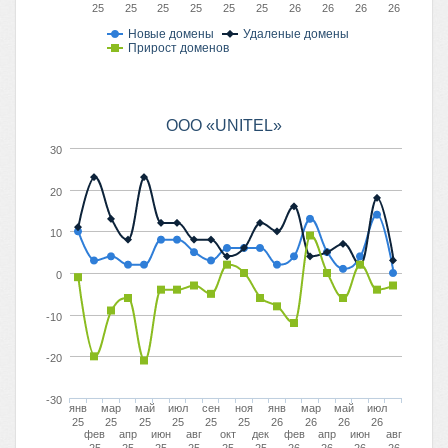
25
25
25
25
25
25
26
26
26
26
Новые домены
Удаленые домены
Прирост доменов
OOO «UNITEL»
30
20
10
0
-10
-20
-30
янв
мар
май
июл
сен
ноя
янв
мар
май
июл
25
25
25
25
25
25
26
26
26
26
фев
апр
июн
авг
окт
дек
фев
апр
июн
авг