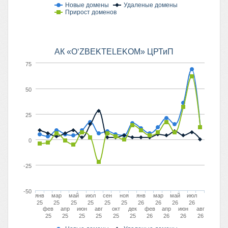
Новые домены
Удаленые домены
Прирост доменов
АК «O‘ZBEKTELEKOM» ЦРТиП
75
50
25
0
-25
-50
янв
мар
май
июл
сен
ноя
янв
мар
май
июл
25
25
25
25
25
25
26
26
26
26
фев
апр
июн
авг
окт
дек
фев
апр
июн
авг
25
25
25
25
25
25
26
26
26
26