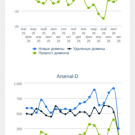
-10
-20
янв
мар
май
июл
сен
ноя
янв
мар
май
июл
25
25
25
25
25
25
26
26
26
26
фев
апр
июн
авг
окт
дек
фев
апр
июн
авг
25
25
25
25
25
25
26
26
26
26
Новые домены
Удаленые домены
Прирост доменов
Arsenal-D
1,000
750
500
250