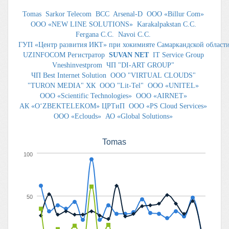
Tomas
Sarkor Telecom
BCC
Arsenal-D
ООО «Billur Com»
ООО «NEW LINE SOLUTIONS»
Karakalpakstan C.C.
Fergana C.C.
Navoi C.C.
ГУП «Центр развития ИКТ» при хокимияте Самаркандской област
UZINFOCOM Регистратор
SUVAN NET
IT Service Group
Vneshinvestprom
ЧП "DI-ART GROUP"
ЧП Best Internet Solution
ООО "VIRTUAL CLOUDS"
"TURON MEDIA" ХК
OOO "Lit-Tel"
OOO «UNITEL»
OOO «Scientific Technologies»
ООО «AIRNET»
АК «O‘ZBEKTELEKOM» ЦРТиП
ООО «PS Cloud Services»
ООО «Eclouds»
АО «Global Solutions»
Tomas
100
50