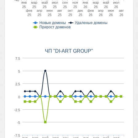
-40
янв
мар
май
июл
сен
ноя
янв
мар
май
июл
25
25
25
25
25
25
26
26
26
26
фев
апр
июн
авг
окт
дек
фев
апр
июн
авг
25
25
25
25
25
25
26
26
26
26
Новые домены
Удаленые домены
Прирост доменов
ЧП "DI-ART GROUP"
7.5
5
2.5
0
-2.5
-5
-7.5