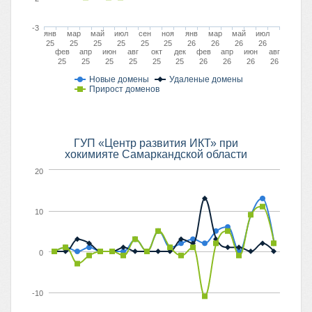
-3
янв
мар
май
июл
сен
ноя
янв
мар
май
июл
25
25
25
25
25
25
26
26
26
26
фев
апр
июн
авг
окт
дек
фев
апр
июн
авг
25
25
25
25
25
25
26
26
26
26
Новые домены
Удаленые домены
Прирост доменов
ГУП «Центр развития ИКТ» при
хокимияте Самаркандской области
20
10
0
-10