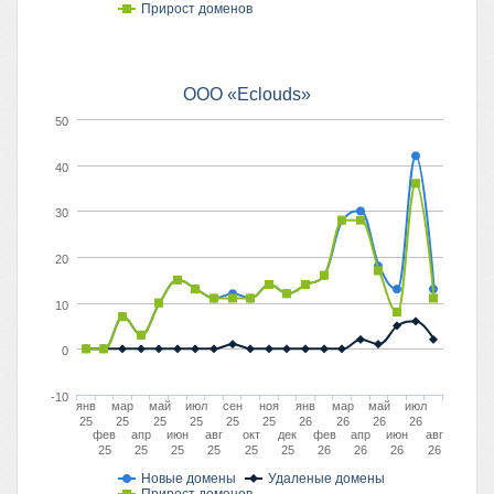
Прирост доменов
ООО «Eclouds»
50
40
30
20
10
0
-10
янв
мар
май
июл
сен
ноя
янв
мар
май
июл
25
25
25
25
25
25
26
26
26
26
фев
апр
июн
авг
окт
дек
фев
апр
июн
авг
25
25
25
25
25
25
26
26
26
26
Новые домены
Удаленые домены