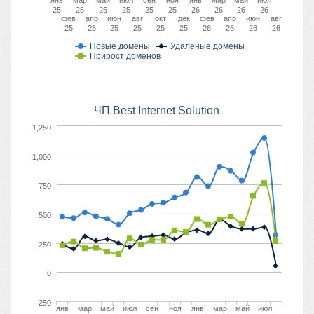
янв
мар
май
июл
сен
ноя
янв
мар
май
июл
25
25
25
25
25
25
26
26
26
26
фев
апр
июн
авг
окт
дек
фев
апр
июн
авг
25
25
25
25
25
25
26
26
26
26
Новые домены
Удаленые домены
Прирост доменов
ЧП Best Internet Solution
1,250
1,000
750
500
250
0
-250
янв
мар
май
июл
сен
ноя
янв
мар
май
июл