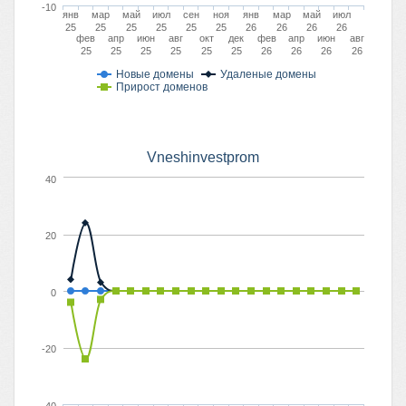
-10
янв
мар
май
июл
сен
ноя
янв
мар
май
июл
25
25
25
25
25
25
26
26
26
26
фев
апр
июн
авг
окт
дек
фев
апр
июн
авг
25
25
25
25
25
25
26
26
26
26
Новые домены
Удаленые домены
Прирост доменов
Vneshinvestprom
40
20
0
-20