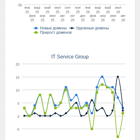
-5k
янв
мар
май
июл
сен
ноя
янв
мар
май
июл
25
25
25
25
25
25
26
26
26
26
фев
апр
июн
авг
окт
дек
фев
апр
июн
авг
25
25
25
25
25
25
26
26
26
26
Новые домены
Удаленые домены
Прирост доменов
IT Service Group
20
15
10
5
0
-5