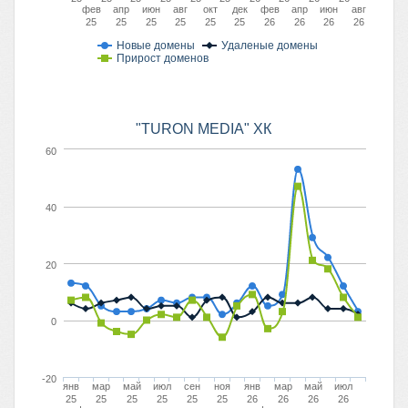
фев
апр
июн
авг
окт
дек
фев
апр
июн
авг
25
25
25
25
25
25
26
26
26
26
Новые домены
Удаленые домены
Прирост доменов
"TURON MEDIA" ХК
60
40
20
0
-20
янв
мар
май
июл
сен
ноя
янв
мар
май
июл
25
25
25
25
25
25
26
26
26
26