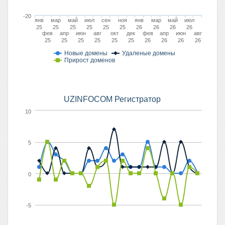
-20
янв
мар
май
июл
сен
ноя
янв
мар
май
июл
25
25
25
25
25
25
26
26
26
26
фев
апр
июн
авг
окт
дек
фев
апр
июн
авг
25
25
25
25
25
25
26
26
26
26
Новые домены
Удаленые домены
Прирост доменов
UZINFOCOM Регистратор
10
5
0
-5