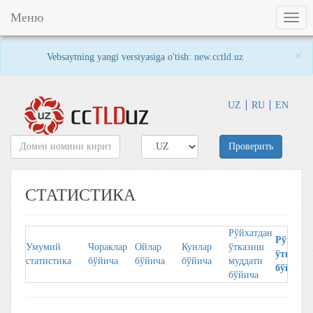
Меню
Togg
navig
×
Vebsaytning yangi versiyasiga o'tish:
new.cctld.uz
UZ
RU
EN
Проверить
СТАТИСТИКА
Рўйхатдан
Рўйхaтд
Умумий
Чорaклaр
Ойлaр
Кунлaр
ўтказиш
ўткaзув
стaтистикa
бўйичa
бўйичa
бўйичa
муддати
бўйичa
бўйича