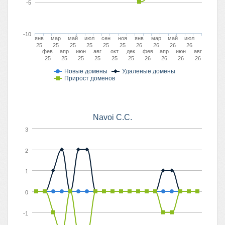
-5
-10
янв
мар
май
июл
сен
ноя
янв
мар
май
июл
25
25
25
25
25
25
26
26
26
26
фев
апр
июн
авг
окт
дек
фев
апр
июн
авг
25
25
25
25
25
25
26
26
26
26
Новые домены
Удаленые домены
Прирост доменов
Navoi C.C.
3
2
1
0
-1