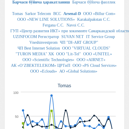
Барчаси бўйича ҳаракатланиш
Барчаси бўйича фаоллик
Tomas
Sarkor Telecom
BCC
Arsenal-D
ООО «Billur Com»
ООО «NEW LINE SOLUTIONS»
Karakalpakstan C.C.
Fergana C.C.
Navoi C.C.
ГУП «Центр развития ИКТ» при хокимияте Самаркандской област
UZINFOCOM Регистратор
SUVAN NET
IT Service Group
Vneshinvestprom
ЧП "DI-ART GROUP"
ЧП Best Internet Solution
ООО "VIRTUAL CLOUDS"
"TURON MEDIA" ХК
OOO "Lit-Tel"
OOO «UNITEL»
OOO «Scientific Technologies»
ООО «AIRNET»
АК «O‘ZBEKTELEKOM» ЦРТиП
ООО «PS Cloud Services»
ООО «Eclouds»
АО «Global Solutions»
Tomas
100
50