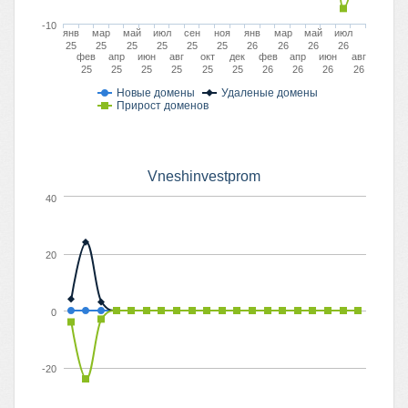
-10
янв
мар
май
июл
сен
ноя
янв
мар
май
июл
25
25
25
25
25
25
26
26
26
26
фев
апр
июн
авг
окт
дек
фев
апр
июн
авг
25
25
25
25
25
25
26
26
26
26
Новые домены
Удаленые домены
Прирост доменов
Vneshinvestprom
40
20
0
-20