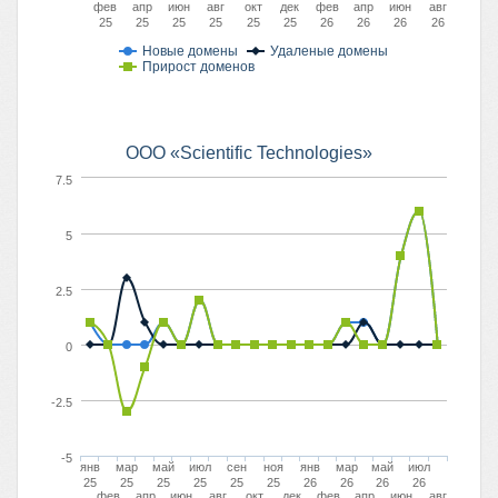
фев
апр
июн
авг
окт
дек
фев
апр
июн
авг
25
25
25
25
25
25
26
26
26
26
Новые домены
Удаленые домены
Прирост доменов
OOO «Scientific Technologies»
7.5
5
2.5
0
-2.5
-5
янв
мар
май
июл
сен
ноя
янв
мар
май
июл
25
25
25
25
25
25
26
26
26
26
фев
апр
июн
авг
окт
дек
фев
апр
июн
авг