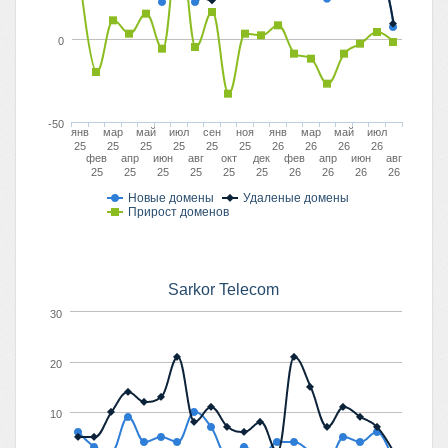
0
-50
янв
мар
май
июл
сен
ноя
янв
мар
май
июл
25
25
25
25
25
25
26
26
26
26
фев
апр
июн
авг
окт
дек
фев
апр
июн
авг
25
25
25
25
25
25
26
26
26
26
Новые домены
Удаленые домены
Прирост доменов
Sarkor Telecom
30
20
10