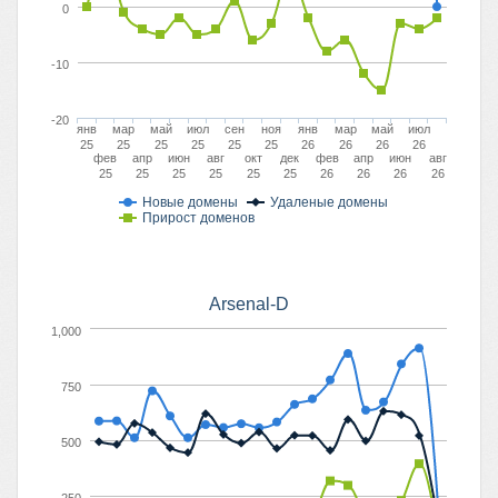
0
-10
-20
янв
мар
май
июл
сен
ноя
янв
мар
май
июл
25
25
25
25
25
25
26
26
26
26
фев
апр
июн
авг
окт
дек
фев
апр
июн
авг
25
25
25
25
25
25
26
26
26
26
Новые домены
Удаленые домены
Прирост доменов
Arsenal-D
1,000
750
500