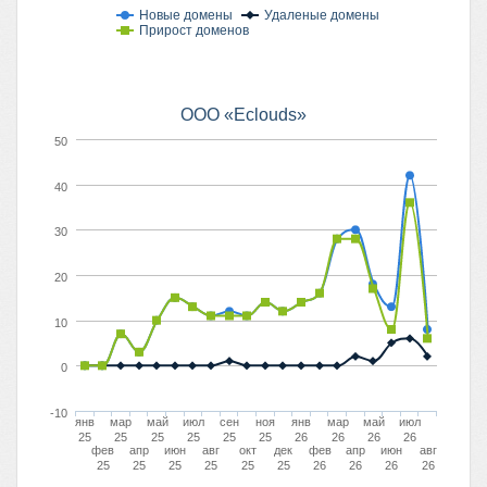
Новые домены
Удаленые домены
Прирост доменов
ООО «Eclouds»
50
40
30
20
10
0
-10
янв
мар
май
июл
сен
ноя
янв
мар
май
июл
25
25
25
25
25
25
26
26
26
26
фев
апр
июн
авг
окт
дек
фев
апр
июн
авг
25
25
25
25
25
25
26
26
26
26