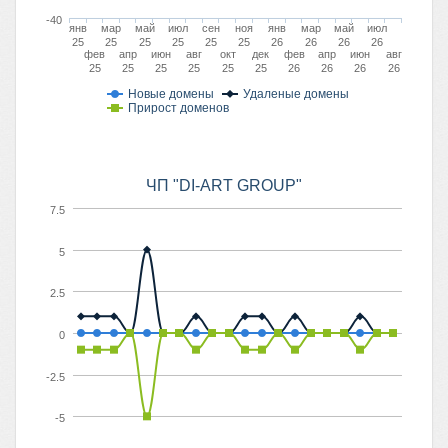
-40
янв
мар
май
июл
сен
ноя
янв
мар
май
июл
25
25
25
25
25
25
26
26
26
26
фев
апр
июн
авг
окт
дек
фев
апр
июн
авг
25
25
25
25
25
25
26
26
26
26
Новые домены
Удаленые домены
Прирост доменов
ЧП "DI-ART GROUP"
7.5
5
2.5
0
-2.5
-5