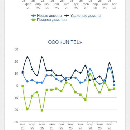
25
25
25
25
25
25
26
26
26
26
фев
апр
июн
авг
окт
дек
фев
апр
июн
авг
25
25
25
25
25
25
26
26
26
26
Новые домены
Удаленые домены
Прирост доменов
OOO «UNITEL»
30
20
10
0
-10
-20
-30
янв
мар
май
июл
сен
ноя
янв
мар
май
июл
25
25
25
25
25
25
26
26
26
26