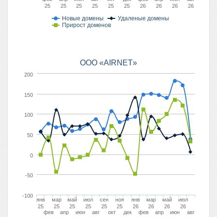
25
25
25
25
25
25
26
26
26
26
Новые домены
Удаленые домены
Прирост доменов
ООО «AIRNET»
200
150
100
50
0
-50
-100
янв
мар
май
июл
сен
ноя
янв
мар
май
июл
25
25
25
25
25
25
26
26
26
26
фев
апр
июн
авг
окт
дек
фев
апр
июн
авг