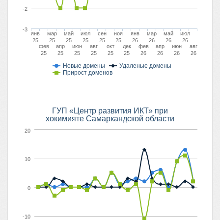
-2
-3
янв
мар
май
июл
сен
ноя
янв
мар
май
июл
25
25
25
25
25
25
26
26
26
26
фев
апр
июн
авг
окт
дек
фев
апр
июн
авг
25
25
25
25
25
25
26
26
26
26
Новые домены
Удаленые домены
Прирост доменов
ГУП «Центр развития ИКТ» при
хокимияте Самаркандской области
20
10
0
-10