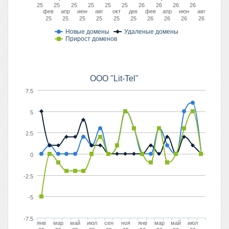
25
25
25
25
25
25
26
26
26
26
фев
апр
июн
авг
окт
дек
фев
апр
июн
авг
25
25
25
25
25
25
26
26
26
26
Новые домены
Удаленые домены
Прирост доменов
OOO "Lit-Tel"
7.5
5
2.5
0
-2.5
-5
-7.5
янв
мар
май
июл
сен
ноя
янв
мар
май
июл