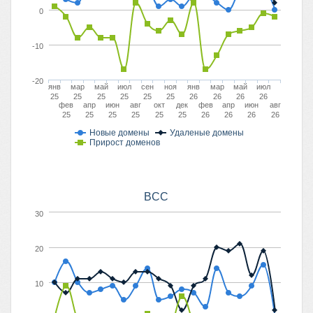
0
-10
-20
янв
мар
май
июл
сен
ноя
янв
мар
май
июл
25
25
25
25
25
25
26
26
26
26
фев
апр
июн
авг
окт
дек
фев
апр
июн
авг
25
25
25
25
25
25
26
26
26
26
Новые домены
Удаленые домены
Прирост доменов
BCC
30
20
10