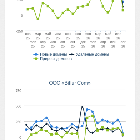
250
0
-250
янв
мар
май
июл
сен
ноя
янв
мар
май
июл
25
25
25
25
25
25
26
26
26
26
фев
апр
июн
авг
окт
дек
фев
апр
июн
авг
25
25
25
25
25
25
26
26
26
26
Новые домены
Удаленые домены
Прирост доменов
ООО «Billur Com»
750
500
250
0