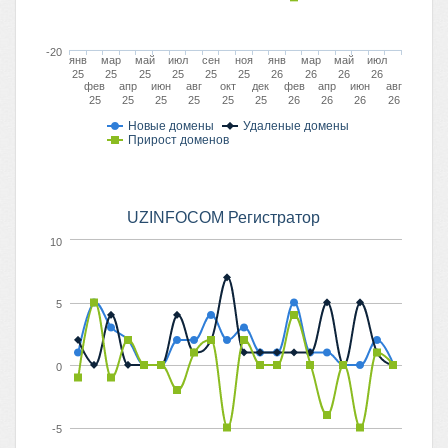
-20
янв
мар
май
июл
сен
ноя
янв
мар
май
июл
25
25
25
25
25
25
26
26
26
26
фев
апр
июн
авг
окт
дек
фев
апр
июн
авг
25
25
25
25
25
25
26
26
26
26
Новые домены
Удаленые домены
Прирост доменов
UZINFOCOM Регистратор
10
5
0
-5