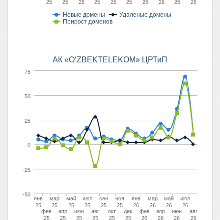
25
25
25
25
25
25
26
26
26
26
Новые домены
Удаленые домены
Прирост доменов
АК «O‘ZBEKTELEKOM» ЦРТиП
75
50
25
0
-25
-50
янв
мар
май
июл
сен
ноя
янв
мар
май
июл
25
25
25
25
25
25
26
26
26
26
фев
апр
июн
авг
окт
дек
фев
апр
июн
авг
25
25
25
25
25
25
26
26
26
26