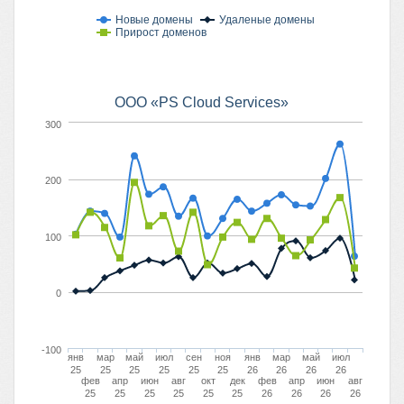
Новые домены
Удаленые домены
Прирост доменов
ООО «PS Cloud Services»
300
200
100
0
-100
янв
мар
май
июл
сен
ноя
янв
мар
май
июл
25
25
25
25
25
25
26
26
26
26
фев
апр
июн
авг
окт
дек
фев
апр
июн
авг
25
25
25
25
25
25
26
26
26
26