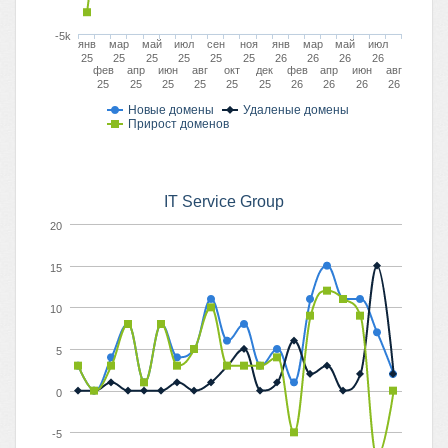
-5k
янв
мар
май
июл
сен
ноя
янв
мар
май
июл
25
25
25
25
25
25
26
26
26
26
фев
апр
июн
авг
окт
дек
фев
апр
июн
авг
25
25
25
25
25
25
26
26
26
26
Новые домены
Удаленые домены
Прирост доменов
IT Service Group
20
15
10
5
0
-5