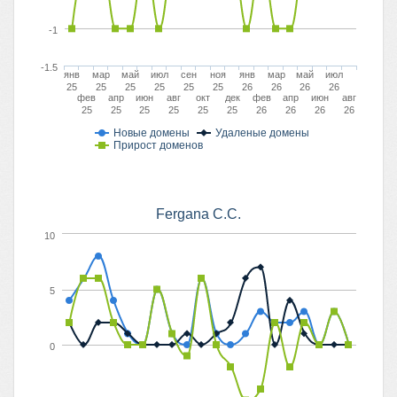
-1
-1.5
янв
мар
май
июл
сен
ноя
янв
мар
май
июл
25
25
25
25
25
25
26
26
26
26
фев
апр
июн
авг
окт
дек
фев
апр
июн
авг
25
25
25
25
25
25
26
26
26
26
Новые домены
Удаленые домены
Прирост доменов
Fergana C.C.
10
5
0