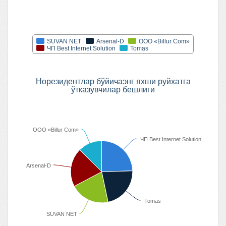
SUVAN NET
Arsenal-D
ООО «Billur Com»
ЧП Best Internet Solution
Tomas
Норезидентлар бўйичаэнг яхши руйхатга
ўтказувчилар бешлиги
ООО «Billur Com»
ЧП Best Internet Solution
Arsenal-D
Tomas
SUVAN NET