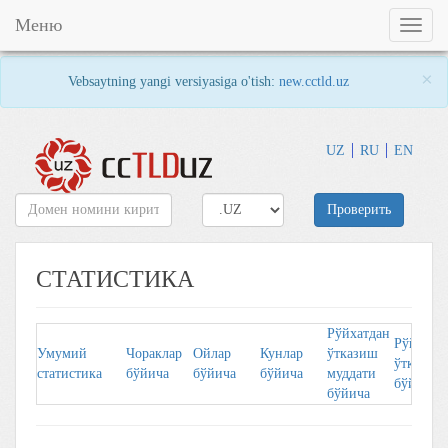
Меню
Toggl
naviga
×
Vebsaytning yangi versiyasiga o'tish:
new.cctld.uz
UZ
RU
EN
Проверить
СТАТИСТИКА
Рўйхатдан
Рўйхaтд
Умумий
Чорaклaр
Ойлaр
Кунлaр
ўтказиш
ўткaзувч
стaтистикa
бўйичa
бўйичa
бўйичa
муддати
бўйичa
бўйича