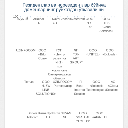
Резидентлар ва норезидентлар бўйича
доменларнинг рўйхатдан ўтказилиши
100
0
Умумий
Arsenal-
Navoi
Vneshinvestprom
OOO
ООО
D
C.C.
"Lit-
«PS
Tel"
Cloud
Services»
UZINFOCOM
ООО
ГУП
ЧП
OOO
ООО
«Billur
«Центр
"DI-
«UNITEL»
«Eclouds»
Com»
развития
ART
ИКТ»
GROUP"
при
хокимияте
Самаркандской
области
Tomas
ООО
UZINFOCOM
ЧП
OOO
АО
«NEW
Регистратор
Best
«Scientific
«Global
LINE
Internet
Technologies»
Solutions»
SOLUTIONS»
Solution
Sarkor
Karakalpakstan
SUVAN
ООО
ООО
Telecom
C.C.
NET
"VIRTUAL
«AIRNET»
CLOUDS"