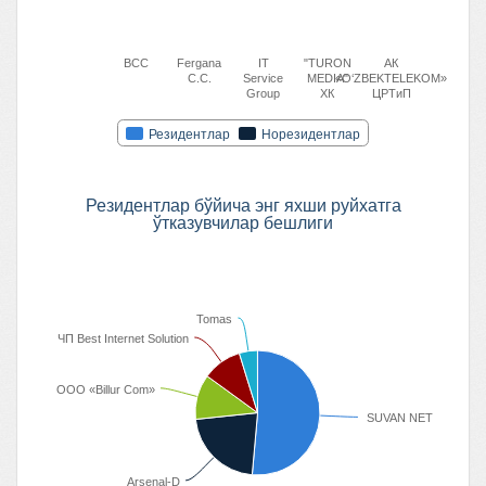
BCC
Fergana
IT
"TURON
АК
C.C.
Service
MEDIA"
«O‘ZBEKTELEKOM»
Group
ХК
ЦРТиП
Резидентлар
Норезидентлар
Резидентлар бўйича энг яхши руйхатга
ўтказувчилар бешлиги
Tomas
ЧП Best Internet Solution
ООО «Billur Com»
SUVAN NET
Arsenal-D