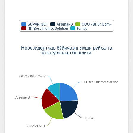
SUVAN NET
Arsenal-D
ООО «Billur Com»
ЧП Best Internet Solution
Tomas
Норезидентлар бўйичаэнг яхши руйхатга
ўтказувчилар бешлиги
ООО «Billur Com»
ЧП Best Internet Solution
Arsenal-D
Tomas
SUVAN NET