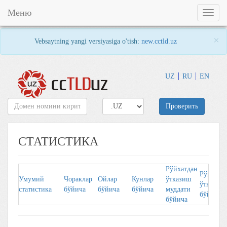
Меню
Toggl
naviga
×
Vebsaytning yangi versiyasiga o'tish:
new.cctld.uz
UZ
RU
EN
Проверить
СТАТИСТИКА
Рўйхатдан
Рўйхaтд
Умумий
Чорaклaр
Ойлaр
Кунлaр
ўтказиш
ўткaзувч
стaтистикa
бўйичa
бўйичa
бўйичa
муддати
бўйичa
бўйича