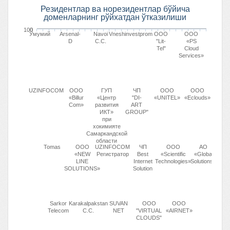
Резидентлар ва норезидентлар бўйича
доменларнинг рўйхатдан ўтказилиши
100
0
Умумий
Arsenal-
Navoi
Vneshinvestprom
OOO
ООО
D
C.C.
"Lit-
«PS
Tel"
Cloud
Services»
UZINFOCOM
ООО
ГУП
ЧП
OOO
ООО
«Billur
«Центр
"DI-
«UNITEL»
«Eclouds»
Com»
развития
ART
ИКТ»
GROUP"
при
хокимияте
Самаркандской
области
Tomas
ООО
UZINFOCOM
ЧП
OOO
АО
«NEW
Регистратор
Best
«Scientific
«Global
LINE
Internet
Technologies»
Solutions»
SOLUTIONS»
Solution
Sarkor
Karakalpakstan
SUVAN
ООО
ООО
Telecom
C.C.
NET
"VIRTUAL
«AIRNET»
CLOUDS"