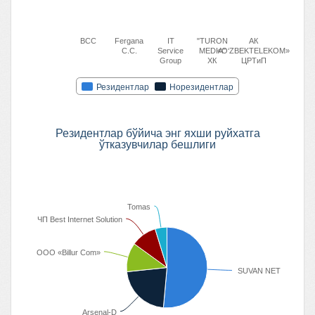
BCC
Fergana
IT
"TURON
АК
C.C.
Service
MEDIA"
«O‘ZBEKTELEKOM»
Group
ХК
ЦРТиП
Резидентлар
Норезидентлар
Резидентлар бўйича энг яхши руйхатга
ўтказувчилар бешлиги
Tomas
ЧП Best Internet Solution
ООО «Billur Com»
SUVAN NET
Arsenal-D