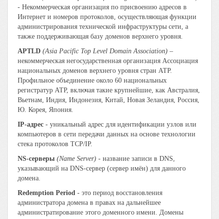
- Некоммерческая организация по присвоению адресов в
Интернет и номеров протоколов, осуществляющая функции
администрирования технической инфраструктуры сети, а
также поддерживающая базу доменов верхнего уровня.
APTLD
(Asia Pacific Top Level Domain Association)
–
некоммерческая негосударственная организация Ассоциация
национальных доменов верхнего уровня стран АТР.
Профильное объединение около 60 национальных
регистратур АТР, включая такие крупнейшие, как Австралия,
Вьетнам, Индия, Индонезия, Китай, Новая Зеландия, Россия,
Ю. Корея, Япония.
IP-адрес
- уникальный адрес для идентификации узлов или
компьютеров в сети передачи данных на основе технологии
стека протоколов TCP/IP.
NS-серверы
(Name Server)
- название записи в DNS,
указывающий на DNS-сервер (сервер имён) для данного
домена.
Redemption Period
- это период восстановления
администратора домена в правах на дальнейшее
администратирование этого доменного имени. Домены