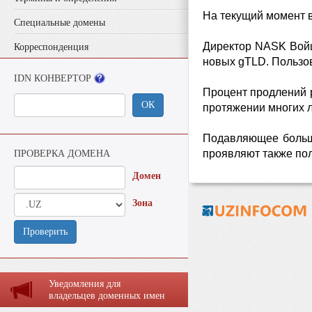
На текущий момент в
Специальные домены
Директор NASK Войце
Корреспонденция
новых gTLD. Пользо
IDN КОНВЕРТОР
Процент продлений р
ОК
протяжении многих ле
Подавляющее больши
проявляют также по
ПРОВЕРКА ДОМЕНА
Домен
Зона
Проверить
Уведомления для
владельцев доменных имен