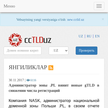
Меню
Toggl
naviga
×
Vebsaytning yangi versiyasiga o'tish:
new.cctld.uz
UZ
RU
EN
Проверить
ЯНГИЛИКЛАР
30.11.2017
|
6116
Администратор зоны .PL винит новые gTLD в
снижении числа регистраций
Компания NASK, администратор национальной
доменной зоны Польши .PL, в своем отчете