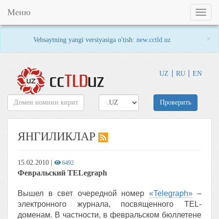
Меню
Toggl
naviga
×
Vebsaytning yangi versiyasiga o'tish:
new.cctld.uz
UZ
RU
EN
Проверить
ЯНГИЛИКЛАР
15.02.2010
|
6492
Февральский TELegraph
Вышел в свет очередной номер
«Telegraph»
–
электронного журнала, посвященного TEL-
доменам. В частности, в февральском бюллетене