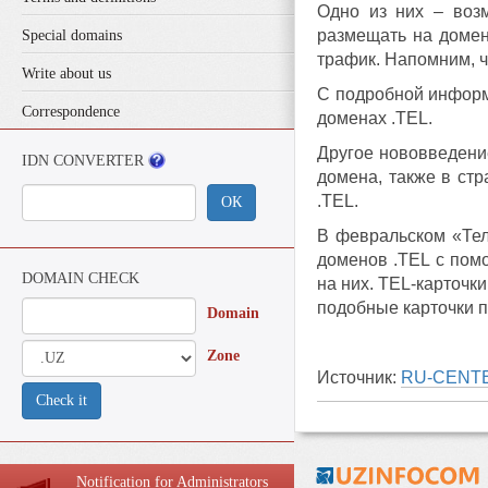
Одно из них – возм
размещать на домен
Special domains
трафик. Напомним, ч
Write about us
С подробной информ
Correspondence
доменах .TEL.
Другое нововведени
IDN CONVERTER
домена, также в ст
.TEL.
ОК
В февральском «Тел
доменов .TEL с пом
DOMAIN CHECK
на них. TEL-карточк
подобные карточки п
Domain
Zone
Источник:
RU-CENT
Check it
Notification for Administrators