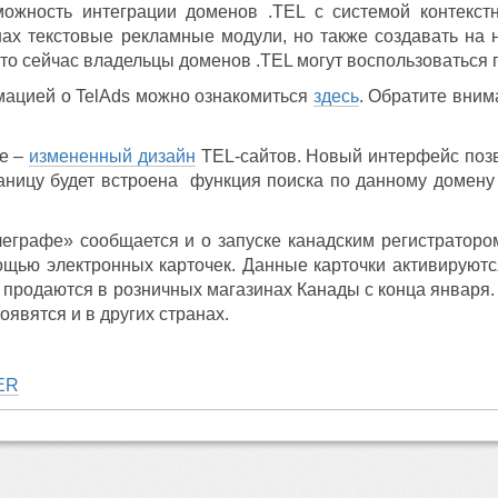
ожность интеграции доменов .TEL с системой контекст
ах текстовые рекламные модули, но также создавать на 
то сейчас владельцы доменов .TEL могут воспользоваться
ацией о TelAds можно ознакомиться
здесь
. Обратите вним
е –
измененный дизайн
TEL-сайтов. Новый интерфейс позв
раницу будет встроена функция поиска по данному домену
еграфе» сообщается и о запуске канадским регистратор
ощью электронных карточек. Данные карточки активируютс
и продаются в розничных магазинах Канады с конца январ
оявятся и в других странах.
ER