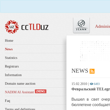
Adminis
Home
News
Statistics
Registrars
NEWS
Information
Domain name auction
15.02.2010
|
6493
Февральский TELegr
(NEW)
NADIM AI Assistant
Вышел в свет оче
Faq
бюллетене сообщаетс
Terms and definitions