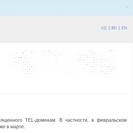
×
UZ
RU
EN
вященного TEL-доменам. В частности, в февральском
же в марте.