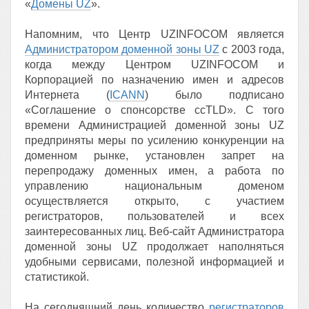
«
Домены UZ
».
Напомним, что Центр UZINFOCOM является
Администратором доменной зоны UZ
с 2003 года,
когда между Центром UZINFOCOM и
Корпорацией по назначению имен и адресов
Интернета (
ICANN
) было подписано
«Соглашение о спонсорстве ccTLD». С того
времени Администрацией доменной зоны UZ
предприняты меры по усилению конкуренции на
доменном рынке, установлен запрет на
перепродажу доменных имен, а работа по
управлению национальным доменом
осуществляется открыто, с участием
регистраторов, пользователей и всех
заинтересованных лиц. Веб-сайт Администратора
доменной зоны UZ продолжает наполняться
удобными сервисами, полезной информацией и
статистикой.
На сегодняшний день количество
регистраторов