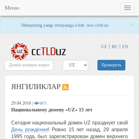
Меню
Toggl
naviga
×
Vebsaytning yangi versiyasiga o'tish:
new.cctld.uz
UZ
RU
EN
Проверить
ЯНГИЛИКЛАР
29.04.2010
|
6671
Национальному домену «UZ» 15 лет
Сегодня национальный домен UZ празднует свой
День рождения
! Ровно 15 лет назад, 29 апреля
1995 года, был зарегистрирован домен верхнего