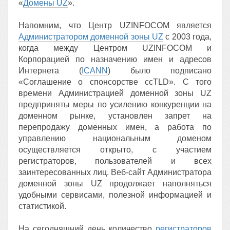
«
Домены UZ
».
Напомним, что Центр UZINFOCOM является
Администратором доменной зоны UZ
с 2003 года,
когда между Центром UZINFOCOM и
Корпорацией по назначению имен и адресов
Интернета (
ICANN
) было подписано
«Соглашение о спонсорстве ccTLD». С того
времени Администрацией доменной зоны UZ
предприняты меры по усилению конкуренции на
доменном рынке, установлен запрет на
перепродажу доменных имен, а работа по
управлению национальным доменом
осуществляется открыто, с участием
регистраторов, пользователей и всех
заинтересованных лиц. Веб-сайт Администратора
доменной зоны UZ продолжает наполняться
удобными сервисами, полезной информацией и
статистикой.
На сегодняшний день количество
регистраторов