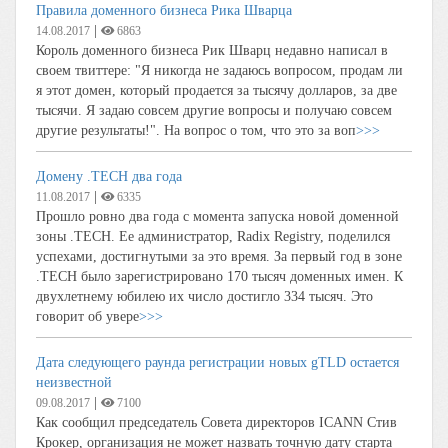
Правила доменного бизнеса Рика Шварца
|
14.08.2017
6863
Король доменного бизнеса Рик Шварц недавно написал в
своем твиттере: "Я никогда не задаюсь вопросом, продам ли
я этот домен, который продается за тысячу долларов, за две
тысячи. Я задаю совсем другие вопросы и получаю совсем
другие результаты!". На вопрос о том, что это за воп
>>>
Домену .TECH два года
|
11.08.2017
6335
Прошло ровно два года с момента запуска новой доменной
зоны .TECH. Ее администратор, Radix Registry, поделился
успехами, достигнутыми за это время. За первый год в зоне
.TECH было зарегистрировано 170 тысяч доменных имен. К
двухлетнему юбилею их число достигло 334 тысяч. Это
говорит об увере
>>>
Дата следующего раунда регистрации новых gTLD остается
неизвестной
|
09.08.2017
7100
Как сообщил председатель Совета директоров ICANN Стив
Крокер, организация не может назвать точную дату старта