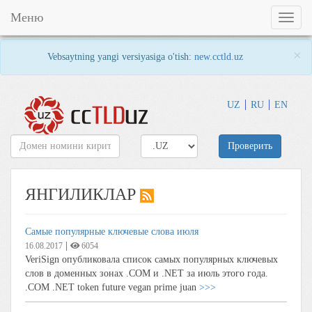
Меню
Toggl
naviga
×
Vebsaytning yangi versiyasiga o'tish:
new.cctld.uz
UZ
RU
EN
Проверить
ЯНГИЛИКЛАР
Самые популярные ключевые слова июля
|
16.08.2017
6054
VeriSign опубликовала список самых популярных ключевых
слов в доменных зонах .COM и .NET за июль этого года.
.COM .NET token future vegan prime juan
>>>