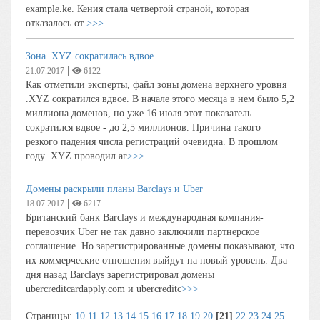
example.ke. Кения стала четвертой страной, которая
отказалось от
>>>
Зона .XYZ сократилась вдвое
|
21.07.2017
6122
Как отметили эксперты, файл зоны домена верхнего уровня
.XYZ сократился вдвое. В начале этого месяца в нем было 5,2
миллиона доменов, но уже 16 июля этот показатель
сократился вдвое - до 2,5 миллионов. Причина такого
резкого падения числа регистраций очевидна. В прошлом
году .XYZ проводил аг
>>>
Домены раскрыли планы Barclays и Uber
|
18.07.2017
6217
Британский банк Barclays и международная компания-
перевозчик Uber не так давно заключили партнерское
соглашение. Но зарегистрированные домены показывают, что
их коммерческие отношения выйдут на новый уровень. Два
дня назад Barclays зарегистрировал домены
ubercreditcardapply.com и ubercreditc
>>>
Страницы:
10
11
12
13
14
15
16
17
18
19
20
[21]
22
23
24
25