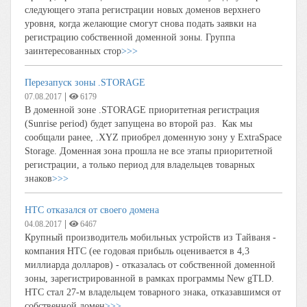
следующего этапа регистрации новых доменов верхнего
уровня, когда желающие смогут снова подать заявки на
регистрацию собственной доменной зоны. Группа
заинтересованных стор
>>>
Перезапуск зоны .STORAGE
|
07.08.2017
6179
В доменной зоне .STORAGE приоритетная регистрация
(Sunrise period) будет запущена во второй раз. Как мы
сообщали ранее, .XYZ приобрел доменную зону у ExtraSpace
Storage. Доменная зона прошла не все этапы приоритетной
регистрации, а только период для владельцев товарных
знаков
>>>
HTC отказался от своего домена
|
04.08.2017
6467
Крупный производитель мобильных устройств из Тайваня -
компания HTC (ее годовая прибыль оценивается в 4,3
миллиарда долларов) - отказалась от собственной доменной
зоны, зарегистрированной в рамках программы New gTLD.
НТС стал 27-м владельцем товарного знака, отказавшимся от
собственной домен
>>>