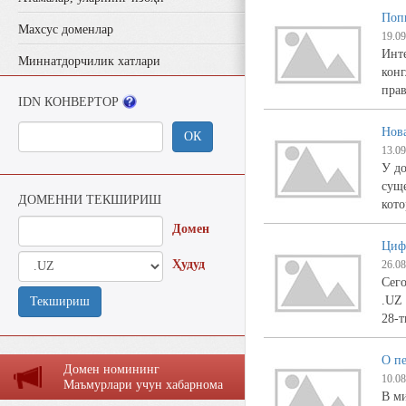
Попы
Махсус доменлар
19.09
Инте
Миннатдорчилик хатлари
конг
пра
IDN КОНВЕРТОР
Нов
ОК
13.09
У до
суще
ДОМЕННИ ТЕКШИРИШ
кото
Домен
Цифр
Ҳудуд
26.08
Сего
.UZ 
Текшириш
28-т
О пе
Домен номининг
10.08
Маъмурлaри учун хaбaрномa
В ми