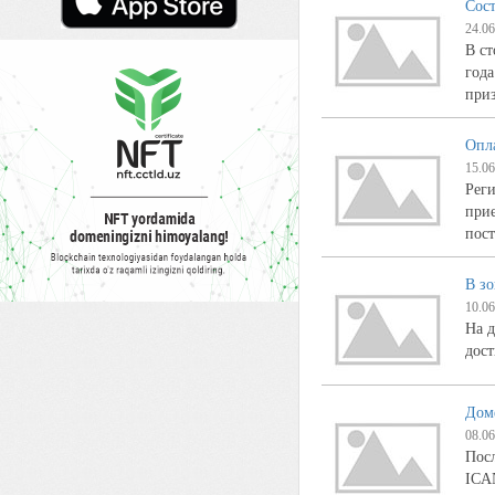
Сос
24.06
В ст
года
при
Опл
15.06
Рег
при
пос
В зо
10.06
На д
дост
Дом
08.06
Посл
ICA