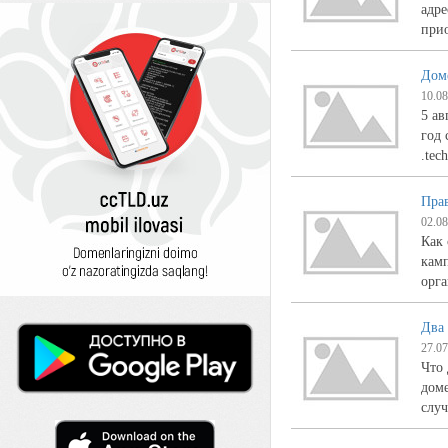
адре
при
Доме
10.08
5 ав
год 
.tec
Пра
02.08
Как
камп
орга
Два
27.07
Что 
доме
случ