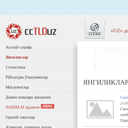
«UZ» д
Aсосий саҳифа
Янгиликлар
Статистика
Рўйхатдан ўтказувчилар
ЯНГИЛИКЛА
Маълумотлар
Домен номлари аукциони
Сче
20.09
(NEW)
NADIM AI ёрдамчи
Сче
сооб
Одатий саволлар
Одн
Aтамалар, уларнинг изоҳи