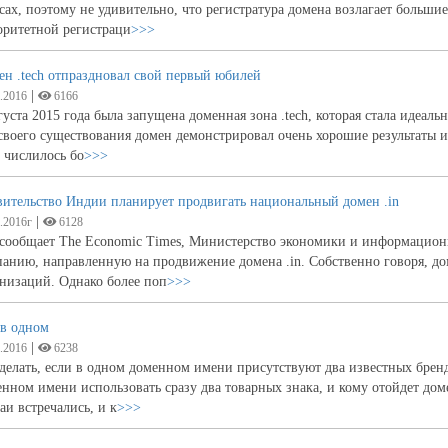
сах, поэтому не удивительно, что регистратура домена возлагает больши
оритетной регистраци
>>>
н .tech отпраздновал свой первый юбилей
|
.2016
6166
густа 2015 года была запущена доменная зона .tech, которая стала идеал
своего существования домен демонстрировал очень хорошие результаты и 
h числилось бо
>>>
вительство Индии планирует продвигать национальный домен .in
|
.2016г
6128
 сообщает The Economic Times, Министерство экономики и информацио
анию, направленную на продвижение домена .in. Собственно говоря, до
низаций. Однако более поп
>>>
 в одном
|
.2016
6238
делать, если в одном доменном имени присутствуют два известных бренд
нном имени использовать сразу два товарных знака, и кому отойдет доме
аи встречались, и к
>>>