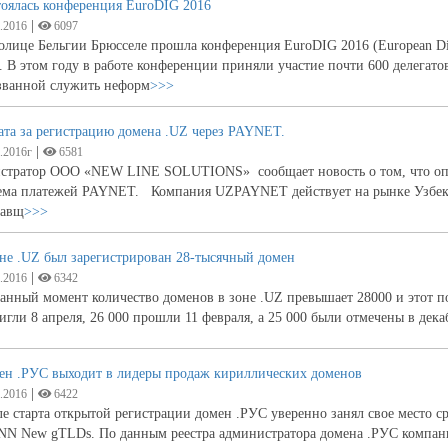
тоялась конференция EuroDIG 2016
|
.2016
6097
олице Бельгии Брюсселе прошла конференция EuroDIG 2016 (European Dial
. В этом году в работе конференции приняли участие почти 600 делегато
званной служить неформ
>>>
ата за регистрацию домена .UZ через PAYNET.
|
.2016г
6581
истратор ООО «NEW LINE SOLUTIONS» сообщает новость о том, что опла
ема платежей PAYNET. Компания UZPAYNET действует на рынке Узбекист
тавщ
>>>
не .UZ был зарегистрирован 28-тысячный домен
|
.2016
6342
анный момент количество доменов в зоне .UZ превышает 28000 и этот п
игли 8 апреля, 26 000 прошли 11 февраля, а 25 000 были отмечены в де
ен .РУС выходит в лидеры продаж кириллических доменов
|
.2016
6422
е старта открытой регистрации домен .РУС уверенно занял свое место 
NN New gTLDs. По данным реестра администратора домена .РУС компани