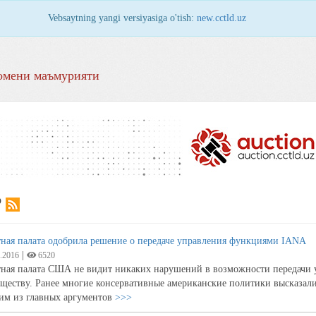
Vebsaytning yangi versiyasiga o'tish:
new.cctld.uz
омени маъмурияти
Р
тная палата одобрила решение о передаче управления функциями IANA
|
.2016
6520
тная палата США не видит никаких нарушений в возможности передачи
ществу. Ранее многие консервативные американские политики высказалис
им из главных аргументов
>>>