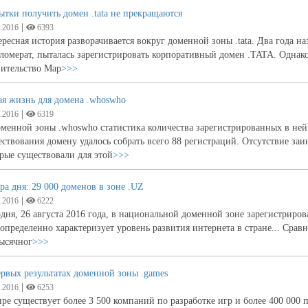
тки получить домен .tata не прекращаются
|
.2016
6393
ресная история разворачивается вокруг доменной зоны .tata. Два года н
ломерат, пыталась зарегистрировать корпоративный домен .TATA. Однако 
вительство Мар
>>>
ая жизнь для домена .whoswho
|
.2016
6319
менной зоны .whoswho статистика количества зарегистрированных в ней 
ствования домену удалось собрать всего 88 регистраций. Отсутствие за
рые существовали для этой
>>>
а дня: 29 000 доменов в зоне .UZ
|
.2016
6222
дня, 26 августа 2016 года, в национальной доменной зоне зарегистриро
определенно характеризует уровень развития интернета в стране... Срав
ысячног
>>>
рвых результатах доменной зоны .games
|
.2016
6253
ре существует более 3 500 компаний по разработке игр и более 400 000 