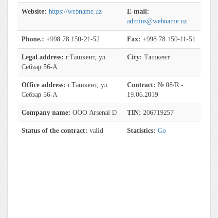
Website:
https://webname.uz
E-mail:
admins@webname.uz
Phone.:
+998 78 150-21-52
Fax:
+998 78 150-11-51
Legal address:
г.Ташкент, ул.
City:
Ташкент
Себзар 56-А
Office address:
г.Ташкент, ул.
Contract:
№ 08/R -
Себзар 56-А
19.06.2019
Company name:
ООО Arsenal D
TIN:
206719257
Status of the contract:
valid
Statistics:
Go