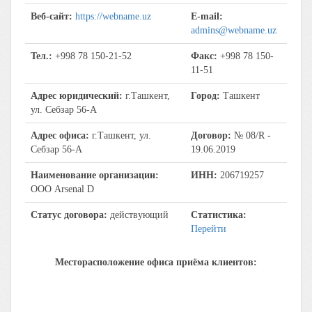
Веб-сайт:
https://webname.uz
E-mail:
admins@webname.uz
Тел.:
+998 78 150-21-52
Факс:
+998 78 150-
11-51
Адрес юридический:
г.Ташкент,
Город:
Ташкент
ул. Себзар 56-А
Адрес офиса:
г.Ташкент, ул.
Договор:
№ 08/R -
Себзар 56-А
19.06.2019
Наименование организации:
ИНН:
206719257
ООО Arsenal D
Статус договора:
действующий
Статистика:
Перейти
Месторасположение офиса приёма клиентов: