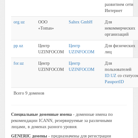
развитием сети
Интернет
org.uz
ООО
Saltex GmbH
Для
«Tomas»
некоммерческих
организаций
pp.uz
Центр
Центр
Для физических
UZINFOCOM
UZINFOCOM
лиц
for.uz
Центр
Центр
Для
UZINFOCOM
UZINFOCOM
пользователей
ID.UZ
со статусо
PassportID
Всего 9 доменов
Специальные доменные имена
- доменные имена по
рекомендации ICANN, резервируемые за различными
лицами, в доменах разного уровня.
GENERIC домены
- предназначены для регистрации