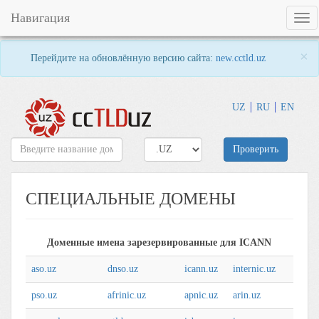
Навигация
Tog
navi
×
Перейдите на обновлённую версию сайта:
new.cctld.uz
UZ
RU
EN
Проверить
СПЕЦИАЛЬНЫЕ ДОМЕНЫ
Доменные имена зарезервированные для ICANN
aso.uz
dnso.uz
icann.uz
internic.uz
pso.uz
afrinic.uz
apnic.uz
arin.uz