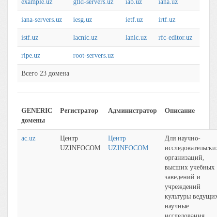
example.uz
gtld-servers.uz
iab.uz
iana.uz
iana-servers.uz
iesg.uz
ietf.uz
irtf.uz
istf.uz
lacnic.uz
lanic.uz
rfc-editor.uz
ripe.uz
root-servers.uz
Всего 23 домена
GENERIC
Регистратор
Администратор
Описание
домены
ac.uz
Центр
Центр
Для научно-
UZINFOCOM
UZINFOCOM
исследовательски
организаций,
высших учебных
заведений и
учреждений
культуры ведущи
научные
исследования