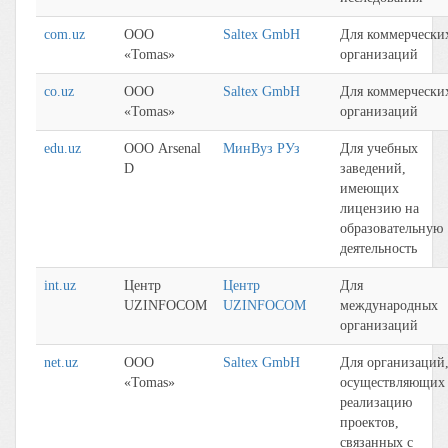
com.uz
ООО
Saltex GmbH
Для коммерчески
«Tomas»
организаций
co.uz
ООО
Saltex GmbH
Для коммерчески
«Tomas»
организаций
edu.uz
ООО Arsenal
МинВуз РУз
Для учебных
D
заведений,
имеющих
лицензию на
образовательную
деятельность
int.uz
Центр
Центр
Для
UZINFOCOM
UZINFOCOM
международных
организаций
net.uz
ООО
Saltex GmbH
Для организаций
«Tomas»
осуществляющих
реализацию
проектов,
связанных с