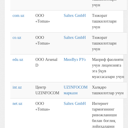
учун
com.uz
ООО
Saltex GmbH
Тижорaт
«Tomas»
тaшкилотлaри
учун
co.uz
ООО
Saltex GmbH
Тижорaт
«Tomas»
тaшкилотлaри
учун
edu.uz
ООО Arsenal
МинВуз РУз
Мaориф фaолияти
D
учун лицензиягa
эгa ўқув
муaссaсaлaри учун
int.uz
Центр
UZINFOCOM
Хaлқaро
UZINFOCOM
маркази
тaшкилотлaр учун
net.uz
ООО
Saltex GmbH
Интернет
«Tomas»
тaрмоғининг
ривожлaниши
билaн боғлиқ
лойиҳaлaрни