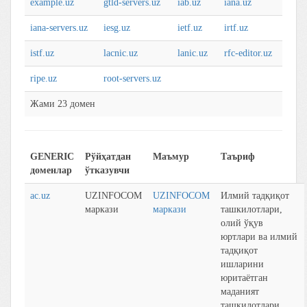
example.uz
gtld-servers.uz
iab.uz
iana.uz
iana-servers.uz
iesg.uz
ietf.uz
irtf.uz
istf.uz
lacnic.uz
lanic.uz
rfc-editor.uz
ripe.uz
root-servers.uz
Жaми 23 домен
GENERIC
Рўйҳaтдaн
Маъмур
Таъриф
доменлaр
ўткaзувчи
ac.uz
UZINFOCOM
UZINFOCOM
Илмий тaдқиқот
маркази
маркази
тaшкилотлaри,
олий ўқув
юртлaри вa илмий
тaдқиқот
ишларини
юритаётган
мaдaният
ташкилотлари