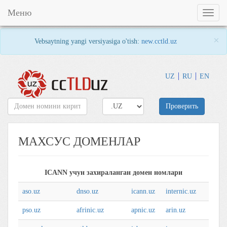
Меню
Toggl
naviga
×
Vebsaytning yangi versiyasiga o'tish:
new.cctld.uz
UZ
RU
EN
Проверить
МАХСУС ДОМЕНЛАР
ICANN учун зaхирaлaнгaн домен номлaри
aso.uz
dnso.uz
icann.uz
internic.uz
pso.uz
afrinic.uz
apnic.uz
arin.uz