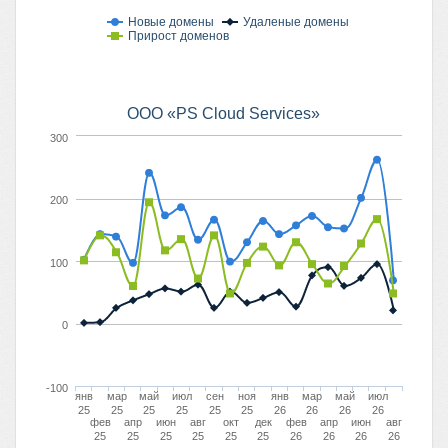
Новые домены
Удаленые домены
Прирост доменов
ООО «PS Cloud Services»
300
200
100
0
-100
янв
мар
май
июл
сен
ноя
янв
мар
май
июл
25
25
25
25
25
25
26
26
26
26
фев
апр
июн
авг
окт
дек
фев
апр
июн
авг
25
25
25
25
25
25
26
26
26
26