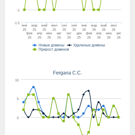
-1
-1.5
янв
мар
май
июл
сен
ноя
янв
мар
май
июл
25
25
25
25
25
25
26
26
26
26
фев
апр
июн
авг
окт
дек
фев
апр
июн
авг
25
25
25
25
25
25
26
26
26
26
Новые домены
Удаленые домены
Прирост доменов
Fergana C.C.
10
5
0