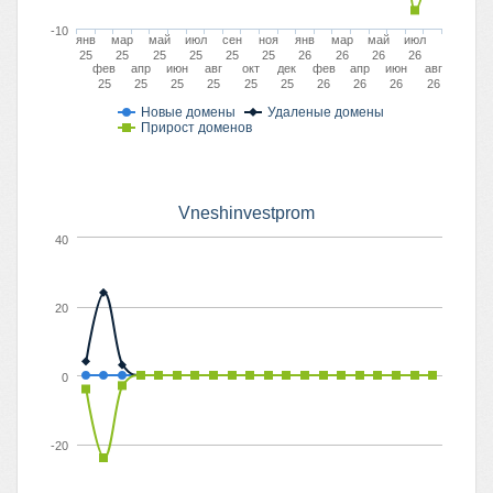
-10
янв
мар
май
июл
сен
ноя
янв
мар
май
июл
25
25
25
25
25
25
26
26
26
26
фев
апр
июн
авг
окт
дек
фев
апр
июн
авг
25
25
25
25
25
25
26
26
26
26
Новые домены
Удаленые домены
Прирост доменов
Vneshinvestprom
40
20
0
-20