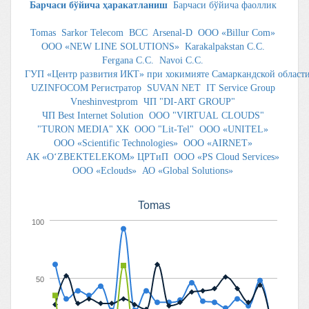
Барчаси бўйича ҳаракатланиш
Барчаси бўйича фаоллик
Tomas
Sarkor Telecom
BCC
Arsenal-D
ООО «Billur Com»
ООО «NEW LINE SOLUTIONS»
Karakalpakstan C.C.
Fergana C.C.
Navoi C.C.
ГУП «Центр развития ИКТ» при хокимияте Самаркандской област
UZINFOCOM Регистратор
SUVAN NET
IT Service Group
Vneshinvestprom
ЧП "DI-ART GROUP"
ЧП Best Internet Solution
ООО "VIRTUAL CLOUDS"
"TURON MEDIA" ХК
OOO "Lit-Tel"
OOO «UNITEL»
OOO «Scientific Technologies»
ООО «AIRNET»
АК «O‘ZBEKTELEKOM» ЦРТиП
ООО «PS Cloud Services»
ООО «Eclouds»
АО «Global Solutions»
Tomas
100
50