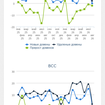
0
-10
-20
янв
мар
май
июл
сен
ноя
янв
мар
май
июл
25
25
25
25
25
25
26
26
26
26
фев
апр
июн
авг
окт
дек
фев
апр
июн
авг
25
25
25
25
25
25
26
26
26
26
Новые домены
Удаленые домены
Прирост доменов
BCC
30
20
10