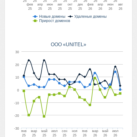
25
25
25
25
25
25
26
26
26
26
фев
апр
июн
авг
окт
дек
фев
апр
июн
авг
25
25
25
25
25
25
26
26
26
26
Новые домены
Удаленые домены
Прирост доменов
OOO «UNITEL»
30
20
10
0
-10
-20
-30
янв
мар
май
июл
сен
ноя
янв
мар
май
июл
25
25
25
25
25
25
26
26
26
26