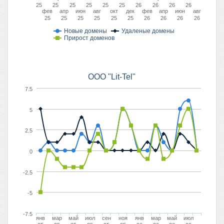
25
25
25
25
25
25
26
26
26
26
фев
апр
июн
авг
окт
дек
фев
апр
июн
авг
25
25
25
25
25
25
26
26
26
26
Новые домены
Удаленые домены
Прирост доменов
OOO "Lit-Tel"
7.5
5
2.5
0
-2.5
-5
-7.5
янв
мар
май
июл
сен
ноя
янв
мар
май
июл