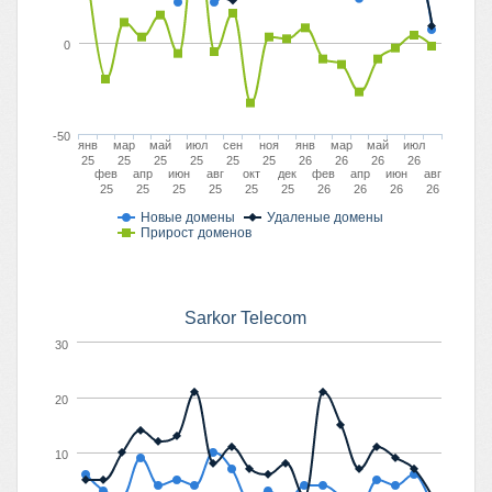
0
-50
янв
мар
май
июл
сен
ноя
янв
мар
май
июл
25
25
25
25
25
25
26
26
26
26
фев
апр
июн
авг
окт
дек
фев
апр
июн
авг
25
25
25
25
25
25
26
26
26
26
Новые домены
Удаленые домены
Прирост доменов
Sarkor Telecom
30
20
10