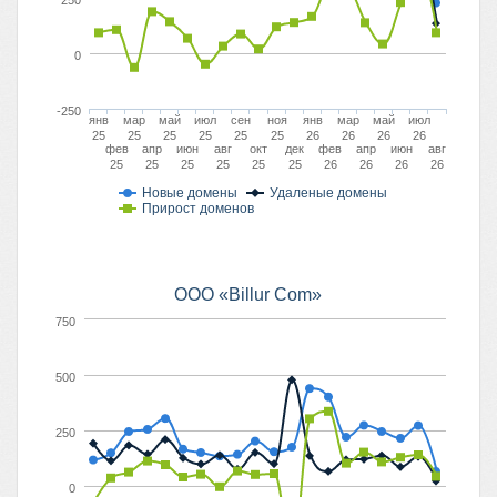
250
0
-250
янв
мар
май
июл
сен
ноя
янв
мар
май
июл
25
25
25
25
25
25
26
26
26
26
фев
апр
июн
авг
окт
дек
фев
апр
июн
авг
25
25
25
25
25
25
26
26
26
26
Новые домены
Удаленые домены
Прирост доменов
ООО «Billur Com»
750
500
250
0