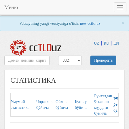
Меню
Togg
navig
×
Vebsaytning yangi versiyasiga o'tish:
new.cctld.uz
UZ
RU
EN
Проверить
СТАТИСТИКА
Рўйхатдан
Рўйхaтд
Умумий
Чорaклaр
Ойлaр
Кунлaр
ўтказиш
ўткaзув
стaтистикa
бўйичa
бўйичa
бўйичa
муддати
бўйичa
бўйича