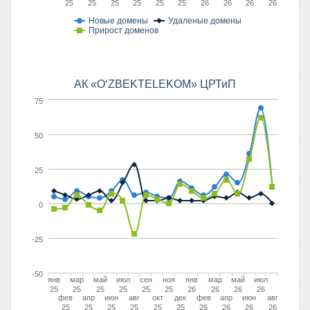
25
25
25
25
25
25
26
26
26
26
Новые домены
Удаленые домены
Прирост доменов
АК «O‘ZBEKTELEKOM» ЦРТиП
75
50
25
0
-25
-50
янв
мар
май
июл
сен
ноя
янв
мар
май
июл
25
25
25
25
25
25
26
26
26
26
фев
апр
июн
авг
окт
дек
фев
апр
июн
авг
25
25
25
25
25
25
26
26
26
26