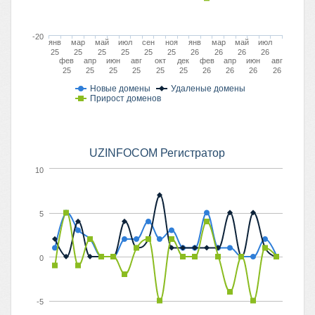
-20
янв
мар
май
июл
сен
ноя
янв
мар
май
июл
25
25
25
25
25
25
26
26
26
26
фев
апр
июн
авг
окт
дек
фев
апр
июн
авг
25
25
25
25
25
25
26
26
26
26
Новые домены
Удаленые домены
Прирост доменов
UZINFOCOM Регистратор
10
5
0
-5