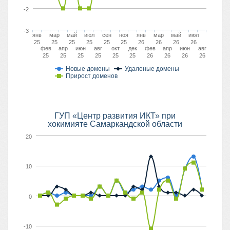
-2
-3
янв
мар
май
июл
сен
ноя
янв
мар
май
июл
25
25
25
25
25
25
26
26
26
26
фев
апр
июн
авг
окт
дек
фев
апр
июн
авг
25
25
25
25
25
25
26
26
26
26
Новые домены
Удаленые домены
Прирост доменов
ГУП «Центр развития ИКТ» при
хокимияте Самаркандской области
20
10
0
-10