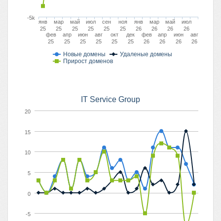
-5k
янв
мар
май
июл
сен
ноя
янв
мар
май
июл
25
25
25
25
25
25
26
26
26
26
фев
апр
июн
авг
окт
дек
фев
апр
июн
авг
25
25
25
25
25
25
26
26
26
26
Новые домены
Удаленые домены
Прирост доменов
IT Service Group
20
15
10
5
0
-5