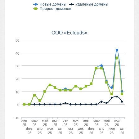
Новые домены
Удаленые домены
Прирост доменов
ООО «Eclouds»
50
40
30
20
10
0
-10
янв
мар
май
июл
сен
ноя
янв
мар
май
июл
25
25
25
25
25
25
26
26
26
26
фев
апр
июн
авг
окт
дек
фев
апр
июн
авг
25
25
25
25
25
25
26
26
26
26