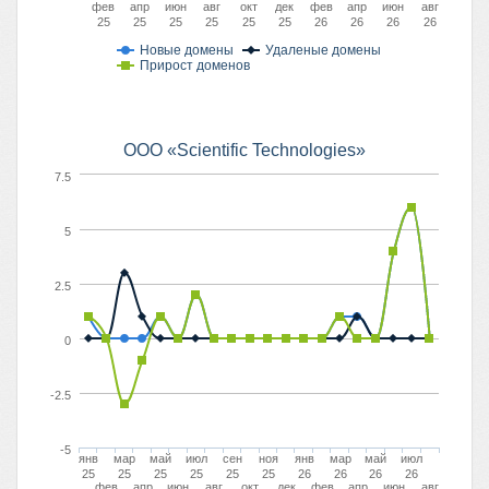
фев
апр
июн
авг
окт
дек
фев
апр
июн
авг
25
25
25
25
25
25
26
26
26
26
Новые домены
Удаленые домены
Прирост доменов
OOO «Scientific Technologies»
7.5
5
2.5
0
-2.5
-5
янв
мар
май
июл
сен
ноя
янв
мар
май
июл
25
25
25
25
25
25
26
26
26
26
фев
апр
июн
авг
окт
дек
фев
апр
июн
авг