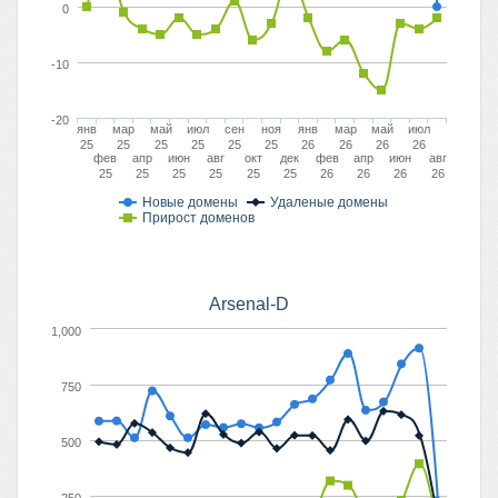
0
-10
-20
янв
мар
май
июл
сен
ноя
янв
мар
май
июл
25
25
25
25
25
25
26
26
26
26
фев
апр
июн
авг
окт
дек
фев
апр
июн
авг
25
25
25
25
25
25
26
26
26
26
Новые домены
Удаленые домены
Прирост доменов
Arsenal-D
1,000
750
500