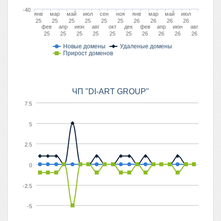
-40
янв
мар
май
июл
сен
ноя
янв
мар
май
июл
25
25
25
25
25
25
26
26
26
26
фев
апр
июн
авг
окт
дек
фев
апр
июн
авг
25
25
25
25
25
25
26
26
26
26
Новые домены
Удаленые домены
Прирост доменов
ЧП "DI-ART GROUP"
7.5
5
2.5
0
-2.5
-5