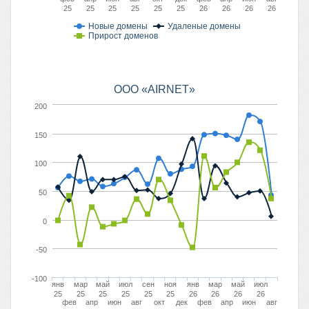
25
25
25
25
25
25
26
26
26
26
Новые домены
Удаленые домены
Прирост доменов
ООО «AIRNET»
200
150
100
50
0
-50
-100
янв
мар
май
июл
сен
ноя
янв
мар
май
июл
25
25
25
25
25
25
26
26
26
26
фев
апр
июн
авг
окт
дек
фев
апр
июн
авг