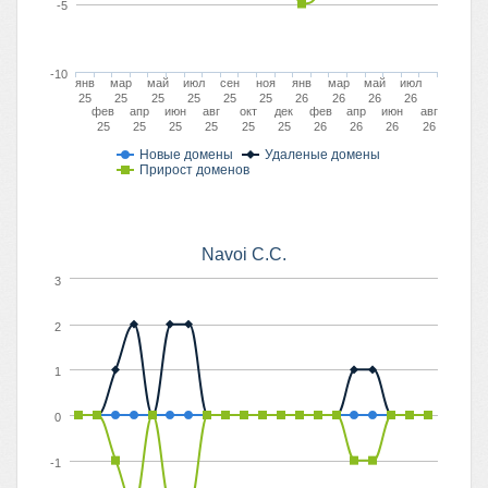
-5
-10
янв
мар
май
июл
сен
ноя
янв
мар
май
июл
25
25
25
25
25
25
26
26
26
26
фев
апр
июн
авг
окт
дек
фев
апр
июн
авг
25
25
25
25
25
25
26
26
26
26
Новые домены
Удаленые домены
Прирост доменов
Navoi C.C.
3
2
1
0
-1