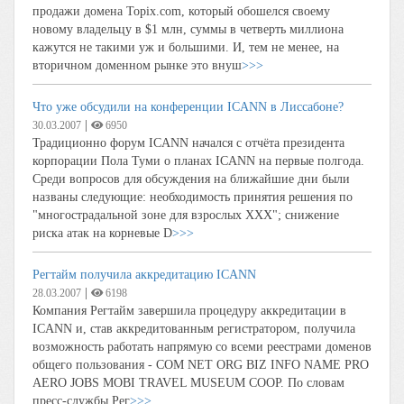
продажи домена Topix.com, который обошелся своему
новому владельцу в $1 млн, суммы в четверть миллиона
кажутся не такими уж и большими. И, тем не менее, на
вторичном доменном рынке это внуш
>>>
Что уже обсудили на конференции ICANN в Лиссабоне?
|
30.03.2007
6950
Традиционно форум ICANN начался с отчёта президента
корпорации Пола Туми о планах ICANN на первые полгода.
Среди вопросов для обсуждения на ближайшие дни были
названы следующие: необходимость принятия решения по
"многострадальной зоне для взрослых XXX"; снижение
риска атак на корневые D
>>>
Регтайм получила аккредитацию ICANN
|
28.03.2007
6198
Компания Регтайм завершила процедуру аккредитации в
ICANN и, став аккредитованным регистратором, получила
возможность работать напрямую со всеми реестрами доменов
общего пользования - COM NET ORG BIZ INFO NAME PRO
AERO JOBS MOBI TRAVEL MUSEUM COOP. По словам
пресс-службы Рег
>>>