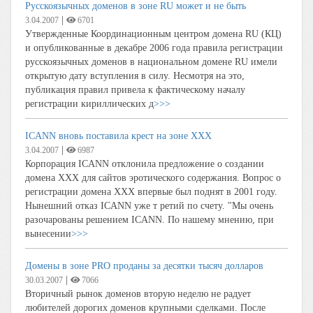
Русскоязычных доменов в зоне RU может и не быть
|
3.04.2007
6701
Утвержденные Координационным центром домена RU (КЦ)
и опубликованные в декабре 2006 года правила регистрации
русскоязычных доменов в национальном домене RU имели
открытую дату вступления в силу. Несмотря на это,
публикация правил привела к фактическому началу
регистрации кириллических д
>>>
ICANN вновь поставила крест на зоне XXX
|
3.04.2007
6987
Корпорация ICANN отклонила предложение о создании
домена XXX для сайтов эротического содержания. Вопрос о
регистрации домена XXX впервые был поднят в 2001 году.
Нынешний отказ ICANN уже т ретий по счету. "Мы очень
разочарованы решением ICANN. По нашему мнению, при
вынесении
>>>
Домены в зоне PRO проданы за десятки тысяч долларов
|
30.03.2007
7066
Вторичный рынок доменов вторую неделю не радует
любителей дорогих доменов крупными сделками. После