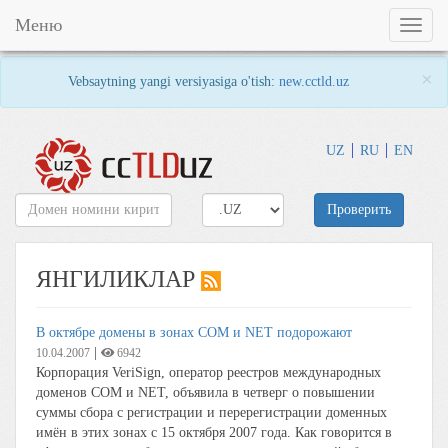
Меню
Toggl
naviga
×
Vebsaytning yangi versiyasiga o'tish:
new.cctld.uz
UZ
RU
EN
Проверить
ЯНГИЛИКЛАР
В октябре домены в зонах COM и NET подорожают
|
10.04.2007
6942
Корпорация VeriSign, оператор реестров международных
доменов COM и NET, объявила в четверг о повышении
суммы сбора с регистрации и перерегистрации доменных
имён в этих зонах с 15 октября 2007 года. Как говорится в