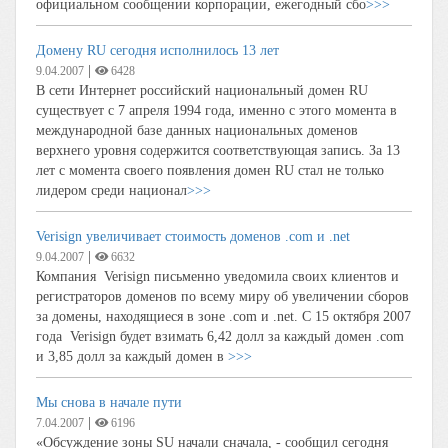
официальном сообщении корпорации, ежегодный сбо
>>>
Домену RU сегодня исполнилось 13 лет
|
9.04.2007
6428
В сети Интернет российский национальный домен RU
существует с 7 апреля 1994 года, именно с этого момента в
международной базе данных национальных доменов
верхнего уровня содержится соответствующая запись. За 13
лет с момента своего появления домен RU стал не только
лидером среди национал
>>>
Verisign увеличивает стоимость доменов .com и .net
|
9.04.2007
6632
Компания Verisign письменно уведомила своих клиентов и
регистраторов доменов по всему миру об увеличении сборов
за домены, находящиеся в зоне .com и .net. C 15 октября 2007
года Verisign будет взимать 6,42 долл за каждый домен .com
и 3,85 долл за каждый домен в
>>>
Мы снова в начале пути
|
7.04.2007
6196
«Обсуждение зоны SU начали сначала, - сообщил сегодня