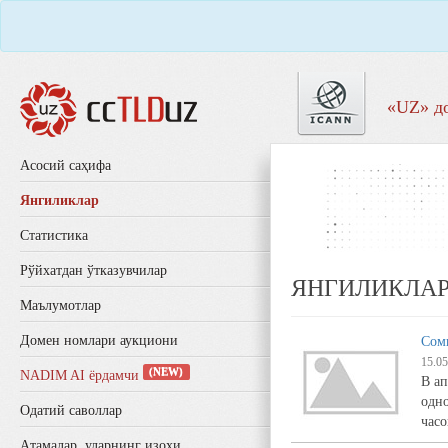
«UZ» д
Aсосий саҳифа
Янгиликлар
Статистика
Рўйхатдан ўтказувчилар
ЯНГИЛИКЛА
Маълумотлар
Домен номлари аукциони
Сом
15.05
(NEW)
NADIM AI ёрдамчи
В ап
одно
Одатий саволлар
часо
Aтамалар, уларнинг изоҳи