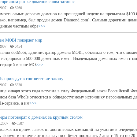
вторичном рынке доменов снова затишье
|
2007
6260
мость самых дорогих доменов на прошедшей неделе не превысила $100 0
ько, например, был продан домен Diamond.com). Самыми дорогими домен
данные частным обра
>>>
ен MOBI покоряет мир
|
2007
6454
ания dotMobi, администратор домена MOBI, объявила о том, что с момент
гистрировано 500 000 доменных имен. Владельцами доменных имен с око
истраций в зоне MO
>>>
s приведут в соответствие закону
|
2007
6330
нце января этого года вступил в силу Федеральный закон Российской Ф
ном база WhoIs относится к общедоступному источнику персональных д
s-сервисе, а им
>>>
еры поговорят о доменах за круглым столом
|
.2007
6507
олжается прием заявок от хостинговых компаний на участие в очередн
у форум, в отличие от предыдущих, будет проходить 2 дня, с 19-го по 20