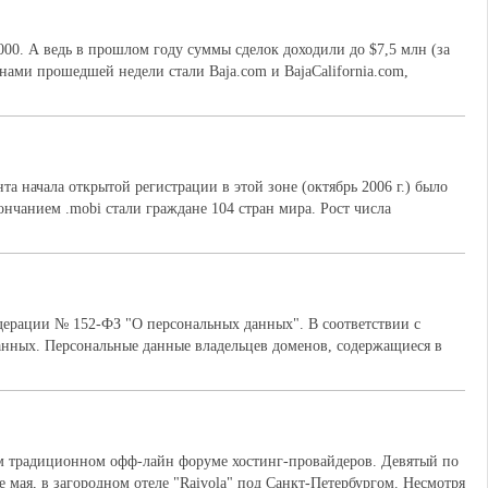
00. А ведь в прошлом году суммы сделок доходили до $7,5 млн (за
ами прошедшей недели стали Baja.com и BajaCalifornia.com,
а начала открытой регистрации в этой зоне (октябрь 2006 г.) было
нчанием .mobi стали граждане 104 стран мира. Рост числа
едерации № 152-ФЗ "О персональных данных". В соответствии с
анных. Персональные данные владельцев доменов, содержащиеся в
ом традиционном офф-лайн форуме хостинг-провайдеров. Девятый по
-е мая, в загородном отеле "Raivola" под Санкт-Петербургом. Несмотря