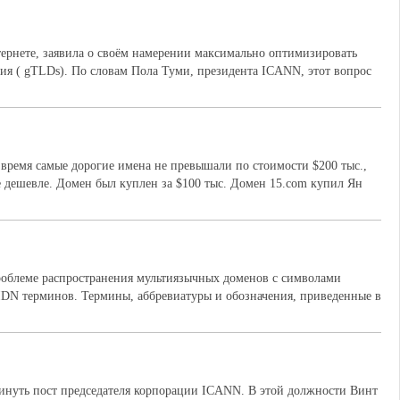
рнете, заявила о своём намерении максимально оптимизировать
ия ( gTLDs). По словам Пола Туми, президента ICANN, этот вопрос
время самые дорогие имена не превышали по стоимости $200 тыс.,
е дешевле. Домен был куплен за $100 тыс. Домен 15.com купил Ян
облеме распространения мультиязычных доменов с символами
DN терминов. Термины, аббревиатуры и обозначения, приведенные в
кинуть пост председателя корпорации ICANN. В этой должности Винт