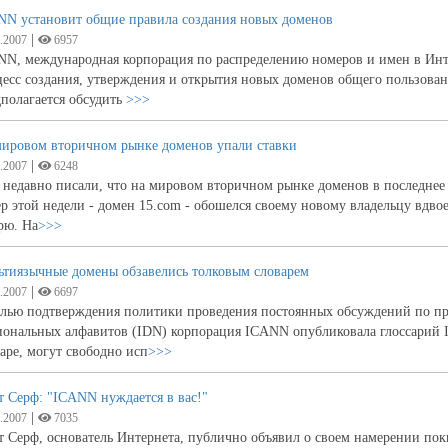
NN установит общие правила создания новых доменов
|
.2007
6957
NN, международная корпорация по распределению номеров и имен в Инте
есс создания, утверждения и открытия новых доменов общего пользован
полагается обсудить
>>>
мировом вторичном рынке доменов упали ставки
|
.2007
6248
недавно писали, что на мировом вторичном рынке доменов в последнее 
р этой недели - домен 15.com - обошелся своему новому владельцу вдво
рю. На
>>>
ьтиязычные домены обзавелись толковым словарем
|
.2007
6697
елью подтверждения политики проведения постоянных обсуждений по пр
иональных алфавитов (IDN) корпорация ICANN опубликовала глоссарий I
аре, могут свободно исп
>>>
 Серф: "ICANN нуждается в вас!"
|
.2007
7035
 Серф, основатель Интернета, публично объявил о своем намерении по