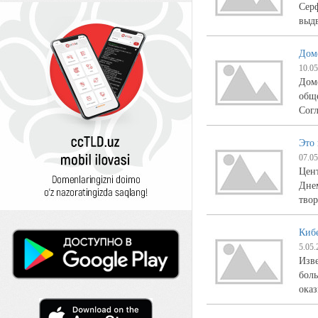
Серф
выд
Дом
10.05
Доме
обще
Сог
Это
07.05
Цен
Днем
твор
Кибе
5.05.
Изве
боль
ока