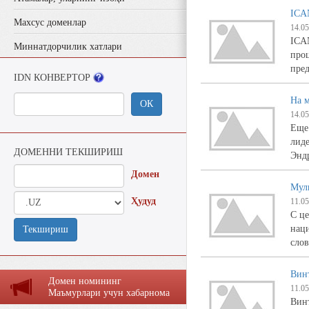
ICA
Махсус доменлар
14.05
ICA
Миннатдорчилик хатлари
проц
пред
IDN КОНВЕРТОР
На 
ОК
14.05
Еще 
лиде
ДОМЕННИ ТЕКШИРИШ
Энд
Домен
Мул
Ҳудуд
11.05
С ц
нац
Текшириш
слов
Винт
Домен номининг
11.05
Маъмурлaри учун хaбaрномa
Винт