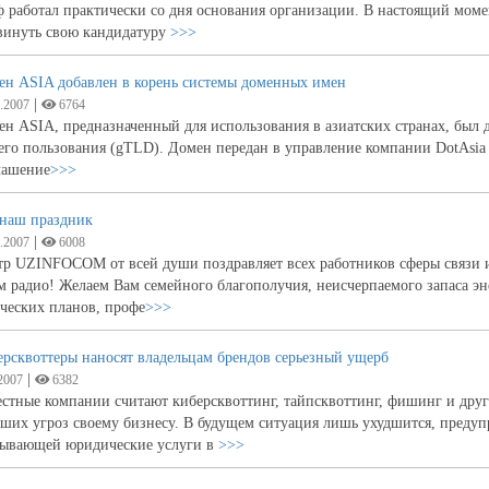
 работал практически со дня основания организации. В настоящий мом
винуть свою кандидатуру
>>>
ен ASIA добавлен в корень системы доменных имен
|
.2007
6764
н ASIA, предназначенный для использования в азиатских странах, был д
го пользования (gTLD). Домен передан в управление компании DotAsia 
лашение
>>>
 наш праздник
|
.2007
6008
тр UZINFOCOM от всей души поздравляет всех работников сферы связи 
 радио! Желаем Вам семейного благополучия, неисчерпаемого запаса э
ческих планов, профе
>>>
рсквоттеры наносят владельцам брендов серьезный ущерб
|
2007
6382
стные компании считают киберсквоттинг, тайпсквоттинг, фишинг и друг
ших угроз своему бизнесу. В будущем ситуация лишь ухудшится, преду
зывающей юридические услуги в
>>>