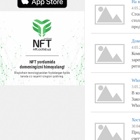
На 
4.05.
Стои
стол
про
Дом
4.05.
Комп
заре
рег
WhoI
3.05.
В ко
Зако
WhoI
Хост
30.04
Прод
счет