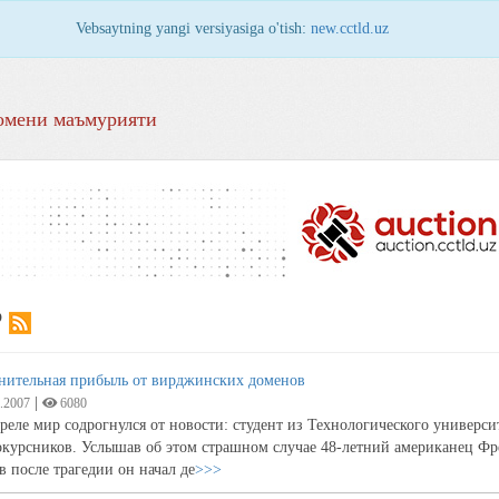
Vebsaytning yangi versiyasiga o'tish:
new.cctld.uz
омени маъмурияти
Р
нительная прибыль от вирджинских доменов
|
.2007
6080
реле мир содрогнулся от новости: студент из Технологического универс
курсников. Услышав об этом страшном случае 48-летний американец Фр
в после трагедии он начал де
>>>