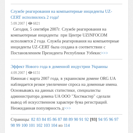
Службе реагирования на компьютерные инциденты UZ-
CERT исполнилось 2 года!
|
5.09.2007
6821
Сегодня, 5 сентября 2007г. Службе реагирования на
компьютерные инциденты при Центре UZINFOCOM
исполняется 2 года. Служба реагирования на компьютерные
инциденты UZ-CERT была создана в соответствии с
Постановлением Президента Республики Узбекис
>>>
Эффект Нового года в доменной индустрии Украины
|
4.09.2007
6151
Начиная с марта 2007 года, в украинском домене ORG.UA
наблюдается резкое увеличение спроса на доменные имена.
Основываясь на данных статистики, специалисты
администратора домена UA ООО "Хостмастер" сделали
вывод об искусственном характере бума регистраций.
Неожиданная популярность д
>>>
Страницы:
82
83
84
85
86
87
88
89
90
91
92
[93]
94
95
96
97
98
99
100
101
102
103
104
из
114