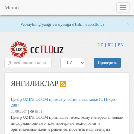
Меню
Toggl
naviga
×
Vebsaytning yangi versiyasiga o'tish:
new.cctld.uz
UZ
RU
EN
Проверить
ЯНГИЛИКЛАР
Центр UZINFOCOM примет участие в выставке ICTExpo -
2007
|
20.09.2007
6851
Центр UZINFOCOM приглашает всех, кому интересны новые
информационные и компьютерные технологии и
оригинальные идеи и решения, посетить наш стенд на