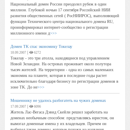
Национальный домен России преодолел рубеж в один
миллион. Глубокой ночью 17 сентября Российский НИИ
развития общественных сетей ( РосНИИРОС), выполняющий
функции Технического центра национального домена RU,
проинформировал интернет-сообщество о регистрации
миллионного имени д
>>>
Домен TK спас экономику Токелау
|
18.09.2007
6272
Токелау - это три атолла, находящиеся под управлением
Новой Зеландии. На островах проживает около полутора
тысяч жителей. На территории - одна из самых маленьких
экономик на планете, которая в последние годы растет
исключительно благодаря бизнесу по регистрации доменов в
зоне TK. До не
>>>
Мошеннику не удалось разбогатеть на чужих доменах
|
17.09.2007
6096
Житель Лас-Вегаса Дэвид Скейли решил заработать на
доменах необычным способом: представляясь юристом, он
вымогал доменные имена у их владельцев. Причем он
выбирал такие домены, которые похожи на названия