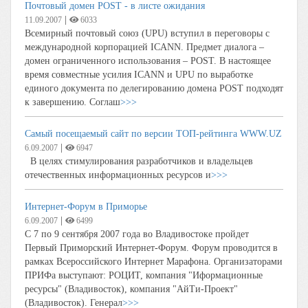
Почтовый домен POST - в листе ожидания
|
11.09.2007
6033
Всемирный почтовый союз (UPU) вступил в переговоры с
международной корпорацией ICANN. Предмет диалога –
домен ограниченного использования – POST. В настоящее
время совместные усилия ICANN и UPU по выработке
единого документа по делегированию домена POST подходят
к завершению. Соглаш
>>>
Самый посещаемый сайт по версии ТОП-рейтинга WWW.UZ
|
6.09.2007
6947
В целях стимулирования разработчиков и владельцев
отечественных информационных ресурсов и
>>>
Интернет-Форум в Приморье
|
6.09.2007
6499
С 7 по 9 сентября 2007 года во Владивостоке пройдет
Первый Приморский Интернет-Форум. Форум проводится в
рамках Всероссийского Интернет Марафона. Организаторами
ПРИФа выступают: РОЦИТ, компания "Иформационные
ресурсы" (Владивосток), компания "АйТи-Проект"
(Владивосток). Генерал
>>>