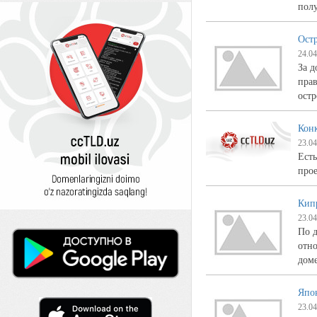
полу
Ост
24.04
За д
прав
ост
Кон
23.04
Есть
прое
Кип
23.04
По 
отно
доме
Япо
23.04