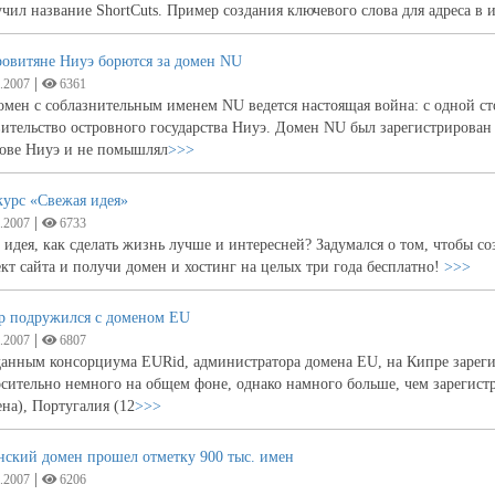
чил название ShortCuts. Пример создания ключевого слова для адреса в
ровитяне Ниуэ борются за домен NU
|
.2007
6361
омен с соблазнительным именем NU ведется настоящая война: с одной с
ительство островного государства Ниуэ. Домен NU был зарегистрирован
рове Ниуэ и не помышлял
>>>
курс «Свежая идея»
|
.2007
6733
 идея, как сделать жизнь лучше и интересней? Задумался о том, чтобы 
кт сайта и получи домен и хостинг на целых три года бесплатно!
>>>
р подружился с доменом EU
|
.2007
6807
данным консорциума EURid, администратора домена EU, на Кипре зареги
сительно немного на общем фоне, однако намного больше, чем зарегистр
на), Португалия (12
>>>
нский домен прошел отметку 900 тыс. имен
|
.2007
6206