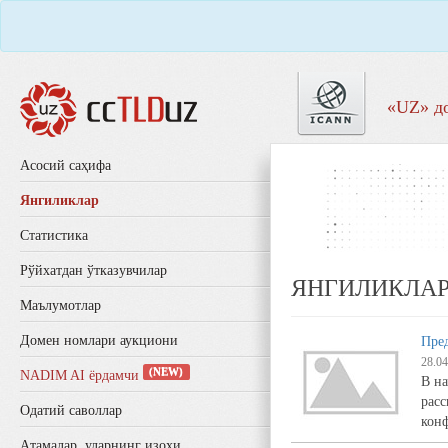
«UZ» д
Aсосий саҳифа
Янгиликлар
Статистика
Рўйхатдан ўтказувчилар
ЯНГИЛИКЛА
Маълумотлар
Домен номлари аукциони
Пре
28.04
(NEW)
NADIM AI ёрдамчи
В н
расс
Одатий саволлар
кон
Aтамалар, уларнинг изоҳи