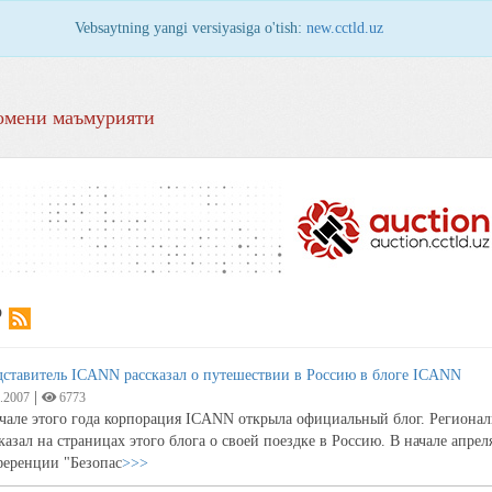
Vebsaytning yangi versiyasiga o'tish:
new.cctld.uz
омени маъмурияти
Р
дставитель ICANN рассказал о путешествии в Россию в блоге ICANN
|
.2007
6773
ачале этого года корпорация ICANN открыла официальный блог. Региона
казал на страницах этого блога о своей поездке в Россию. В начале апр
ференции "Безопас
>>>