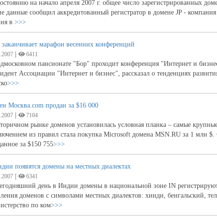
остоянию на начало апреля 2007 г. общее число зарегистрированных до
е данные сообщил аккредитованный регистратор в домене JP - компания
вня в
>>>
 заканчивает марафон весенних конференций
|
.2007
6411
дмосковном пансионате "Бор" проходит конференция "Интернет и бизнес
идент Ассоциации "Интернет и бизнес", рассказал о тенденциях развити
ско
>>>
ен Москва.com продан за $16 000
|
.2007
7104
торичном рынке доменов установилась условная планка – самые крупные
ючением из правил стала покупка Microsoft домена MSN.RU за 1 млн $.
анное за $150 755
>>>
дии появятся домены на местных диалектах
|
.2007
6341
егодняшний день в Индии домены в национальной зоне IN регистрируютс
ления доменов с символами местных диалектов: хинди, бенгальский, телу
истерство по ком
>>>