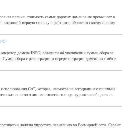
ловная планка: стоимость самых дорогих доменов не превышает в
om, занявший первую строчку в рейтинге, обошелся своему новому
NFO
td, оператор домена INFO, объявили об увеличении суммы сбора за
г. Сумма сбора с регистрации и перерегистрации доменных имён в
использования CAT, которая, несмотря на ассоциации с кошачьей
ресы каталонского лингвистического и культурного сообщества в
оретически должна упростить навигацию во Всемирной сети. Сервис