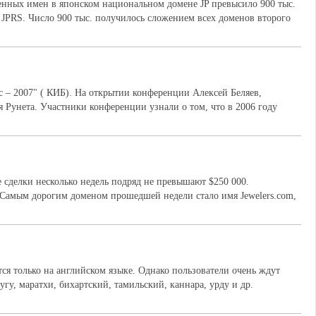
менных имен в японском национальном домене JP превысило 900 тыс.
 JPRS. Число 900 тыс. получилось сложением всех доменов второго
 – 2007" ( КИБ). На открытии конференции Алексей Беляев,
я Рунета. Участники конференции узнали о том, что в 2006 году
 сделки несколько недель подряд не превышают $250 000.
 Самым дорогим доменом прошедшей недели стало имя Jewelers.com,
я только на английском языке. Однако пользователи очень ждут
гу, маратхи, бихартский, тамильский, каннара, урду и др.