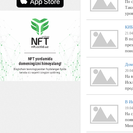
По с
Таки
уро
КИБ
21.04
В по
през
пои
Дом
20.04
На в
Искл
прод
В Ин
19.04
На с
появ
Мин