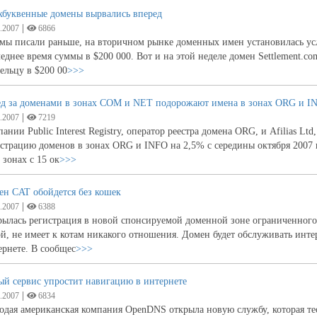
хбуквенные домены вырвались вперед
|
.2007
6866
мы писали раньше, на вторичном рынке доменных имен установилась ус
еднее время суммы в $200 000. Вот и на этой неделе домен Settlement.c
ельцу в $200 00
>>>
ед за доменами в зонах COM и NET подорожают имена в зонах ORG и I
|
.2007
7219
ании Public Interest Registry, оператор реестра домена ORG, и Afilias L
страцию доменов в зонах ORG и INFO на 2,5% с середины октября 2007 
 зонах с 15 ок
>>>
ен CAT обойдется без кошек
|
.2007
6388
ылась регистрация в новой спонсируемой доменной зоне ограниченного 
й, не имеет к котам никакого отношения. Домен будет обслуживать инте
рнете. В сообщес
>>>
ый сервис упростит навигацию в интернете
|
.2007
6834
дая американская компания OpenDNS открыла новую службу, которая те