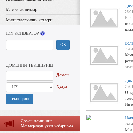
Дву
Махсус доменлар
26.04
Как 
Миннатдорчилик хатлари
посл
влад
IDN КОНВЕРТОР
Всл
ОК
25.04
Комп
реги
ДОМЕННИ ТЕКШИРИШ
этих
Домен
Дом
Ҳудуд
25.04
Откр
темо
Текшириш
Инте
Нов
Домен номининг
24.04
Маъмурлaри учун хaбaрномa
Моло