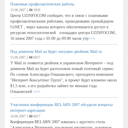
Плановые профилактические работы.
|
15.06.2007
5929
Центр UZINFOCOM сообщает, что в связи с плановыми
профилактическими работами, проводимыми провайдером
UzNET , через каналы которого обеспечивается доступ к
ресурсам технологической площадки центра UZINFOCOM ,
16 июня 2007 года с 05:00 до 09:00 часов утр
>>>
Под доменом Mail.ua будет запущен двойник Mail.ru
|
15.06.2007
6057
У Mail.ru появится двойник в украинском Интернете – под
доменом Mail.ua будет расположен новый почтовый сервис.
По словам Александра Ольшанского, президента компании
"Интернет Консалтинг Групп", в проект будет вложено около
$1,5 млн, а его разработка займет не меньше года.
Ольшанский
>>>
Участники конференции RELARN 2007 обсудили вопросы
интернет-адресации
|
14.06.2007
6017
Конференция RELARN 2007 началась с круглого стола
"Адресация в Интернете: последние тенденции, основные