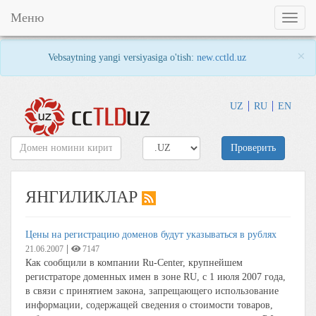
Меню
Toggl
naviga
×
Vebsaytning yangi versiyasiga o'tish:
new.cctld.uz
UZ
RU
EN
Проверить
ЯНГИЛИКЛАР
Цены на регистрацию доменов будут указываться в рублях
|
21.06.2007
7147
Как сообщили в компании Ru-Center, крупнейшем
регистраторе доменных имен в зоне RU, c 1 июля 2007 года,
в связи с принятием закона, запрещающего использование
информации, содержащей сведения о стоимости товаров,