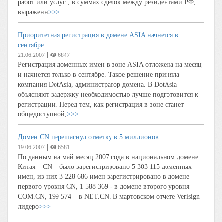
работ или услуг , в суммах сделок между резидентами РФ,
выраженн
>>>
Приоритетная регистрация в домене ASIA начнется в
сентябре
|
21.06.2007
6847
Регистрация доменных имен в зоне ASIA отложена на месяц
и начнется только в сентябре. Такое решение приняла
компания DotAsia, администратор домена. В DotAsia
объясняют задержку необходимостью лучше подготовится к
регистрации. Перед тем, как регистрация в зоне станет
общедоступной,
>>>
Домен CN перешагнул отметку в 5 миллионов
|
19.06.2007
6581
По данным на май месяц 2007 года в национальном домене
Китая – CN – было зарегистрировано 5 303 115 доменных
имен, из них 3 228 686 имен зарегистрировано в домене
первого уровня CN, 1 588 369 - в домене второго уровня
COM.CN, 199 574 – в NET.CN. В мартовском отчете Verisign
лидеро
>>>