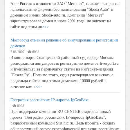
Auto Россия в отношении ЗАО "Меганет", наложив запрет на
использование фирменного наименования "Skoda Auto" в
доменном имени Skoda-auto.ru. Компания "Меганет"
зарегистрировала домен в июле 2001 года, но контент на
сайте под этим до
>>>
Мосгорсуд отменил решение об аннулировании регистрации
доменов
|
7.06.2007
6033
В конце марта Солнцевский районный суд города Москвы
распорядился аннулировать регистрацию доменов livesport.ru
и livestream.ru за перепечатку статей из интернет-издания
"Газета.Ру". Помимо этого, судья распорядился взыскать с
владельца сайтов под этими доменами 10000 рублей в
качестве комп
>>>
География российских IP-адресов IpGeoBase
|
8028
При поддержке компании RU-CENTER стартовал новый
проект "География российских IP-адресов IpGeoBase",
разработанный командой Stat.nic.ru. Цель проекта - создать
общедоступный ресурс географической привязки российских