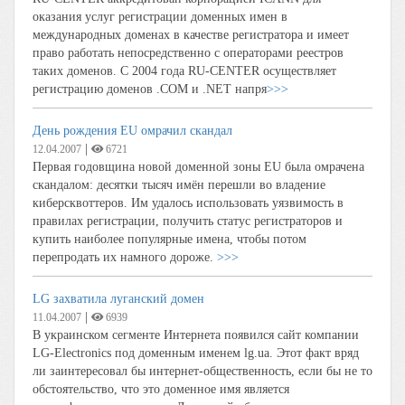
оказания услуг регистрации доменных имен в
международных доменах в качестве регистратора и имеет
право работать непосредственно с операторами реестров
таких доменов. С 2004 года RU-CENTER осуществляет
регистрацию доменов .COM и .NET напря
>>>
День рождения EU омрачил скандал
|
12.04.2007
6721
Первая годовщина новой доменной зоны EU была омрачена
скандалом: десятки тысяч имён перешли во владение
киберсквоттеров. Им удалось использовать уязвимость в
правилах регистрации, получить статус регистраторов и
купить наиболее популярные имена, чтобы потом
перепродать их намного дороже.
>>>
LG захватила луганский домен
|
11.04.2007
6939
В украинском сегменте Интернета появился сайт компании
LG-Electronics под доменным именем lg.ua. Этот факт вряд
ли заинтересовал бы интернет-общественность, если бы не то
обстоятельство, что это доменное имя является