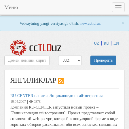
Меню
Toggl
naviga
×
Vebsaytning yangi versiyasiga o'tish:
new.cctld.uz
UZ
RU
EN
Проверить
ЯНГИЛИКЛАР
RU-CENTER написал Энциклопедию сайтостроения
|
19.04.2007
6378
Компания RU-CENTER запустила новый проект –
"Энциклопедия сайтостроения". Проект представляет собой
справочный web-ресурс, который в популярной форме в виде
коротких обзоров рассказывает обо всех аспектах, связанных