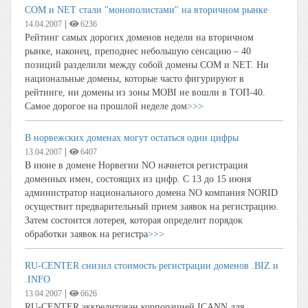
COM и NET стали "монополистами" на вторичном рынке
|
14.04.2007
6236
Рейтинг самых дорогих доменов недели на вторичном
рынке, наконец, преподнес небольшую сенсацию – 40
позиций разделили между собой домены COM и NET. Ни
национальные домены, которые часто фигурируют в
рейтинге, ни домены из зоны MOBI не вошли в ТОП-40.
Самое дорогое на прошлой неделе дом
>>>
В норвежских доменах могут остаться одни цифры
|
13.04.2007
6407
В июне в домене Норвегии NO начнется регистрация
доменных имен, состоящих из цифр. С 13 до 15 июня
администратор национального домена NO компания NORID
осуществит предварительный прием заявок на регистрацию.
Затем состоится лотерея, которая определит порядок
обработки заявок на регистра
>>>
RU-CENTER снизил стоимость регистрации доменов .BIZ и
.INFO
|
13.04.2007
6626
RU-CENTER аккредитован корпорацией ICANN для