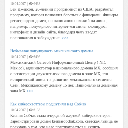
|
10.04.2007
6438
Бен Джексон, 26-летний программист из США, разработал
программу, которая позволяет бороться с фишерами. Фишеры
регистрируют домен, по написанию похожий на домен,
например, популярного интернет-магазина, клонируют
интерфейс и дизайн сайта, благодаря чему вводят
пользователя в заблуждение.
>>>
Небывалая популярность мексиканского домена
|
10.04.2007
6498
Мексиканский Сетевой Информационный Центр ( NIC
Mexico), администратор национального домена MX, сообщил
о регистрации двухсоттысячного домена в зоне MX, это
исторический момент в развитии мексиканского сегмента
Сети. Мексиканскому домену 15 лет. Национальная доменная
зона MX
>>>
Как киберсквоттеры подшутили над Собчак
|
10.04.2007
6133
Ксения Собчак стала очередной жертвой киберсквоттеров.
Зарегистрировав домен kseniasobchak.com, светская львица не
подумала о том, что надо подстраховаться и купить