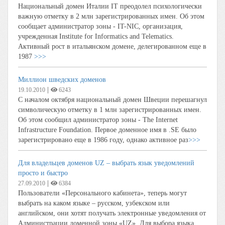
Национальный домен Италии IT преодолел психологически
важную отметку в 2 млн зарегистрированных имен. Об этом
сообщает администратор зоны - IT-NIC, организация,
учрежденная Institute for Informatics and Telematics.
Активный рост в итальянском домене, делегированном еще в
1987
>>>
Миллион шведских доменов
|
19.10.2010
6243
С началом октября национальный домен Швеции перешагнул
символическую отметку в 1 млн зарегистрированных имен.
Об этом сообщил администратор зоны - The Internet
Infrastructure Foundation. Первое доменное имя в .SE было
зарегистрировано еще в 1986 году, однако активное раз
>>>
Для владельцев доменов UZ – выбрать язык уведомлений
просто и быстро
|
27.09.2010
6384
Пользователи «Персонального кабинета», теперь могут
выбрать на каком языке – русском, узбекском или
английском, они хотят получать электронные уведомления от
Администрации доменной зоны «UZ». Для выбора языка