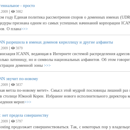
гениальное - просто
|
.2009
5982
ом году Единая политика рассмотрения споров о доменных именах (UDRP
цедуры признана одним из самых успешных начинаний корпорации ICANN
ов. О плана
>>>
NN разрешила в именах доменов кириллицу и другие алфавиты
|
.2009
5979
анизация ICANN, ведающая в Интернете системой распределения адресо
олько латиницу, но и символы национальных алфавитов. Об этом говорит
истрации доменной зоны
>>>
NN звучит по-новому
|
.2009
5837
вая метла по-новому метет». Смысл этой мудрой пословицы лишний раз 
в столице Южной Кореи. Избрание нового исполнительного директора ко
ведения мероп
>>>
 нет предела совершенству
|
.2009
5797
osting продолжает совершенствоваться. Так, с некоторых пор у владель