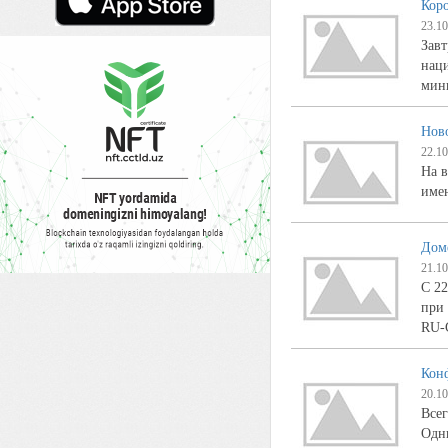
Кор
23.10
Завт
наци
мин
Нов
22.10
На в
имен
Доме
21.10
C 22
при
RU-
Кон
20.10
Всег
Одн