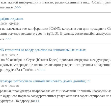
й контактной информации и папкам, расположенным в них. Объем приме
циальные с
>>>
рафия отдельно
|
.2009
6254
 из ключевых тем конференции ICANN, которая в эти дни проходит в С
ания доменов верхнего уровня (gTLD). В рамках состоявшейся дискусси
дать
>>>
NN готовится ко вводу доменов на национальных языках
|
.2009
6320
 по 30 октября, в Сеуле (Южная Корея) проходит очередная международ
ждаться: утверждение плана реализации ускоренного режима внедрения
роцедуре «Fast Track», а т
>>>
уратура потребовала национализировать домен gosuslugi.ru
|
.2009
6084
ральная прокуратура потребовала от Минкомсвязи "принять необходимые м
с будущего портала государственных услуг оказался зарегистрирован на
уратуры. По адресу go
>>>