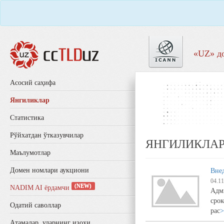
«UZ» д
Aсосий саҳифа
Янгиликлар
Статистика
Рўйхатдан ўтказувчилар
ЯНГИЛИКЛА
Маълумотлар
Домен номлари аукциони
Внед
04.11
(NEW)
NADIM AI ёрдамчи
Адм
срок
Одатий саволлар
рас
>
Aтамалар, уларнинг изоҳи