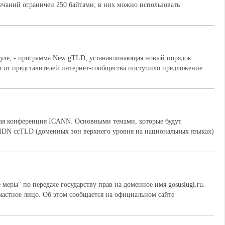
чаний ограничен 250 байтами; в них можно использовать
еуле, - программа New gTLD, устанавливающая новый порядок
и от представителей интернет-сообщества поступило предложение
ная конференция ICANN. Основными темами, которые будут
 IDN ссTLD (доменных зон верхнего уровня на национальных языках)
еры" по передаче государству прав на доменное имя gosuslugi.ru.
 частное лицо. Об этом сообщается на официальном сайте