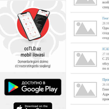
все
спе
Геог
28.10
Одна
созд
соз
ICA
27.10
С 25
обсу
по п
Прок
26.10
Гене
Адре
прок