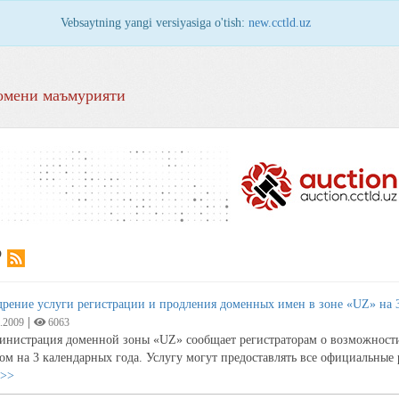
Vebsaytning yangi versiyasiga o'tish:
new.cctld.uz
омени маъмурияти
Р
рение услуги регистрации и продления доменных имен в зоне «UZ» на 3
|
.2009
6063
инистрация доменной зоны «UZ» сообщает регистраторам о возможности
ом на 3 календарных года. Услугу могут предоставлять все официальные
>>