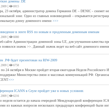
откие домены .DE
|
.2009
6915
ра, 23 октября, администратор домена Германии DE – DENIC - снимет н
ональной зоне. Одно из главных нововведений – открывается регистрац
имальную длину доменного имени
>>>
овведение в ленте RSS по новым и продленным доменным именам
|
.2009
6080
еб-сайте Администрации доменной зоны UZ, для улучшения качества пр
 появился значок >>. Данный значок ведет на веб-сайт доменного имени,
н .РФ будет презентован на RIW-2009
|
.2009
6758
 по 24 октября в Москве пройдет вторая ежегодная Неделя Российского И
 поддержке Министерства связи и массовых коммуникаций РФ. Организа
CENT
>>>
ференция ICANN в Сеуле пройдет уже в новых условиях
|
.2009
6216
о неделя остается до начала очередной Международной конференции ICA
ими из важных вопросов нескольких предыдущих конференций были инт