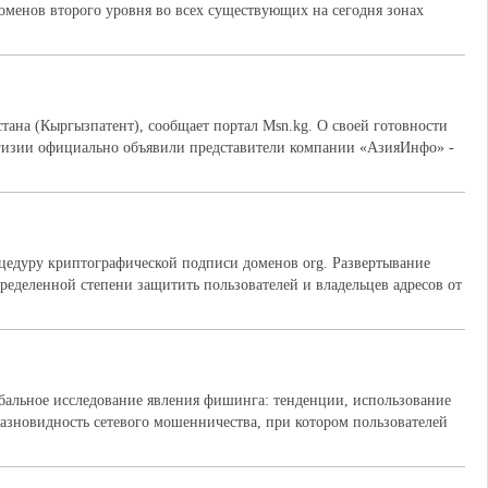
оменов второго уровня во всех существующих на сегодня зонах
тана (Кыргызпатент), сообщает портал Msn.kg. О своей готовности
ргизии официально объявили представители компании «АзияИнфо» -
процедуру криптографической подписи доменов org. Развертывание
ределенной степени защитить пользователей и владельцев адресов от
бальное исследование явления фишинга: тенденции, использование
азновидность сетевого мошенничества, при котором пользователей