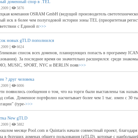
вый доменный спор в .TEL
|
.2009
5876
ецкая компания OSRAM GmbH (ведущий производитель светотехнической 
ый иск в более чем полугодовой истории зоны TEL (приоритетная регистр
ветствии с Единой п
>>>
сок новых gTLD пополнился
|
.2009
6624
бликован список всех доменов, планирующих попасть в программу ICA
зования). За последнее время он значительно расширился: среди знако
IO, MUSIC, SPORT, NYC и BERLIN появ
>>>
н ? друг человека
|
.2009
6006
ти появились сообщения о том, что на торги были выставлены так назыв
д собак. Доменное портфолио насчитывает более чем 1 тыс. имен с 30 т
гации" (type-
>>>
ятка New gTLD
|
.2009
5882
ошлом месяце Pool.com и Quintaris начали совместный проект, благодаря
а в будущих доменах общего пользования (gTLD), которые с наибольшей