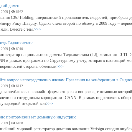
дкий домен
|
.2009
6162
ания G&J Holding, американский производитель сладостей, приобрела д
йнеру Рику Шварцу. Сделка стала второй по объему в 2009 году – перво
 млн. Вместе с тем,
>>>
редь Таджикистана
|
.2009
6010
нистратор национального домена Таджикистана (TJ), компания TJ TLD R
N в рамках программы по Структурному учету, которая в настоящий мо
оворенностей стороны обменяли
>>>
йте вопрос непосредственно членам Правления на конференции в Сидне
|
.2009
6112
дня опубликована онлайн-форма отправки вопросов, с помощью которой
лению и сотрудникам корпорации ICANN. В рамках подготовки к обществ
дународной открытой кон
>>>
зис притормаживает доменную индустрию
|
.2009
6168
нейший мировой регистратор доменов компания Verisign сегодня опубли