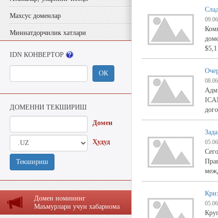
Сла
Махсус доменлар
09.06
Комп
Миннатдорчилик хатлари
доме
$5,1
IDN КОНВЕРТОР
Оче
ОК
08.06
Адми
ICAN
ДОМЕННИ ТЕКШИРИШ
дог
Домен
Зада
Ҳудуд
05.06
Сего
Прав
Текшириш
меж
Кри
Домен номининг
05.06
Маъмурлaри учун хaбaрномa
Круп