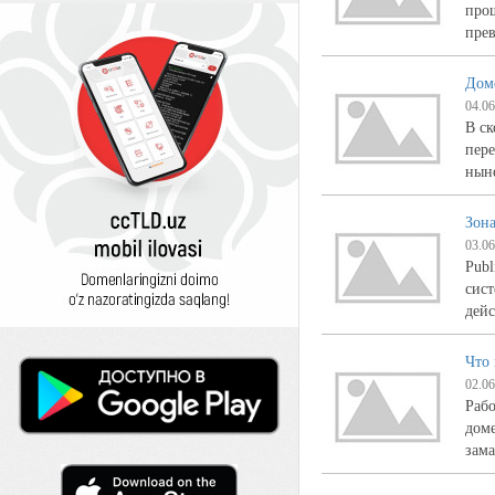
прош
прев
Дом
04.06
В ск
пер
нын
Зон
03.06
Publ
сист
дей
Что
02.06
Раб
доме
зам