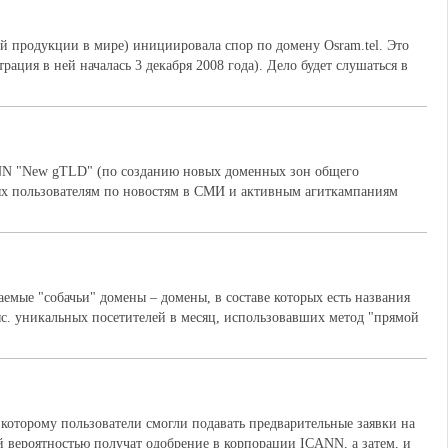
продукции в мире) инициировала спор по домену Osram.tel. Это
ация в ней началась 3 декабря 2008 года). Дело будет слушаться в
NN "New gTLD" (по созданию новых доменных зон общего
мых пользователям по новостям в СМИ и активным агиткампаниям
аемые "собачьи" домены – домены, в составе которых есть названия
ыс. уникальных посетителей в месяц, использовавших метод "прямой
 которому пользователи смогли подавать предварительные заявки на
 вероятностью получат одобрение в корпорации ICANN, а затем, и