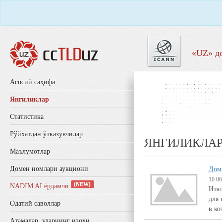
«UZ» д
Aсосий саҳифа
Янгиликлар
Статистика
Рўйхатдан ўтказувчилар
ЯНГИЛИКЛА
Маълумотлар
Домен номлари аукциони
Дом
10.06
(NEW)
NADIM AI ёрдамчи
Итал
для 
Одатий саволлар
в ко
Aтамалар, уларнинг изоҳи