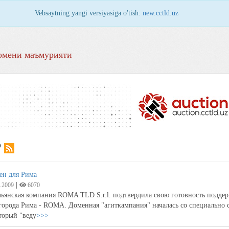
Vebsaytning yangi versiyasiga o'tish:
new.cctld.uz
омени маъмурияти
Р
ен для Рима
|
.2009
6070
ьянская компания ROMA TLD S.r.l. подтвердила свою готовность поддерж
города Рима - ROMA. Доменная "агиткампания" началась со специально со
торый "веду
>>>