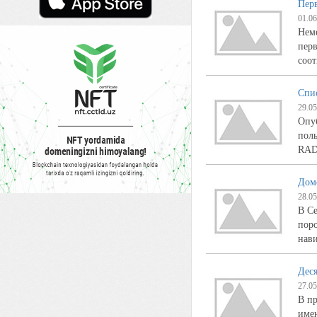
Пер
01.06
Нем
перв
соот
Спи
29.05
Опу
поль
RAD
Доме
28.05
В Се
поро
нави
Дес
27.05
В пр
имен