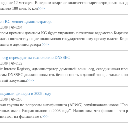
едшие 12 месяцев. В первом квартале количество зарегистрированных д
ысило 180 млн. К кон
>>>
ен KG меняет администратора
|
.2009
6204
ором времени доменом KG будет управлять патентное ведомство Кыргызс
едать соответствующие полномочия государственному органу власти Ки
ешнего администратора
>>>
а .org переходит на технологию DNSSEC
|
.2009
6122
ic Interest Registry, администратор доменной зоны .org, сегодня начал 
емы DNSSEC должно повысить безопасность в данной зоне, а также в оп
ствий злоумышл
>>>
 выудили фишеры в 2008 году
|
.2009
6236
очая группа по вопросам антифишинга (APWG) опубликовала новое "Гло
нных имен. Вторая половина 2008 года". Напомним, что фишинг – это р
анивают на фальшивые с
>>>