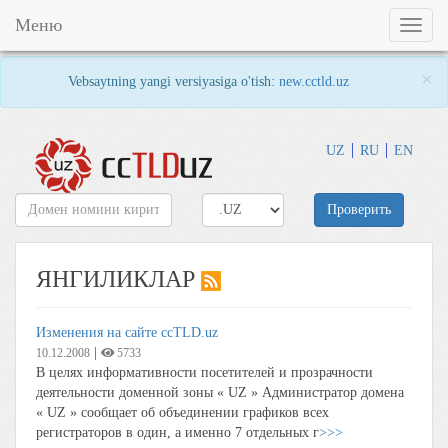
Меню
Toggl
naviga
×
Vebsaytning yangi versiyasiga o'tish:
new.cctld.uz
UZ
RU
EN
Проверить
ЯНГИЛИКЛАР
Изменения на сайте ccTLD.uz
|
10.12.2008
5733
В целях информативности посетителей и прозрачности
деятельности доменной зоны « UZ » Администратор домена
« UZ » сообщает об объединении графиков всех
регистраторов в один, а именно 7 отдельных г
>>>