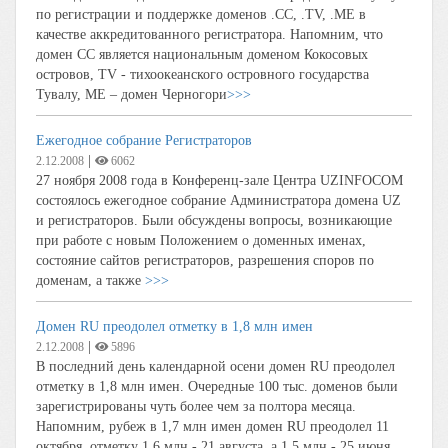
по регистрации и поддержке доменов .CC, .TV, .ME в
качестве аккредитованного регистратора. Напомним, что
домен СС является национальным доменом Кокосовых
островов, TV - тихоокеанского островного государства
Тувалу, ME – домен Черногори
>>>
Ежегодное собрание Регистраторов
|
2.12.2008
6062
27 ноября 2008 года в Конференц-зале Центра UZINFOCOM
состоялось ежегодное собрание Администратора домена UZ
и регистраторов. Были обсуждены вопросы, возникающие
при работе с новым Положением о доменных именах,
состояние сайтов регистраторов, разрешения споров по
доменам, а также
>>>
Домен RU преодолел отметку в 1,8 млн имен
|
2.12.2008
5896
В последний день календарной осени домен RU преодолел
отметку в 1,8 млн имен. Очередные 100 тыс. доменов были
зарегистрированы чуть более чем за полтора месяца.
Напомним, рубеж в 1,7 млн имен домен RU преодолел 11
октября, отметку 1,6 млн - 21 августа, а 1,5 млн - 25 июня