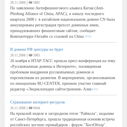
|
28.11.2008
5881
По заявлению Антифишингового альянса Китая (Anti-
Phishing Alliance of China, APAC), к началу последнего
квартала 2008 г. в китайском национальном домене CN была
аннулирована регистрация трехсот доменных имен,
принадлежавших фишинговым сайтам, сообщает
Компьютерра–Онлайн со ссылкой на China
>>>
В домене РФ цензуры не будет
|
28.11.2008
5983
26 ноября в ИТАР-ТАСС прошла пресс-конференция на тему
«Русскоязычные домены в Интернете», посвященная
проблемам внедрения русскоязычных доменов и
перспективам их развития. В мероприятии, организованном
по инициативе RU-CENTER, приняли участие главный
редактор «Энциклопедии сайтостроения» Алек
>>>
Страхование интернет-ресурсов
|
26.11.2008
6044
На прошлой неделе в загородном отеле "Райвола", недалеко
от Санкт-Петербурга, прошла традиционная осенняя встреча
российских хостинг-провайдеров - форум "ХостОбзор".