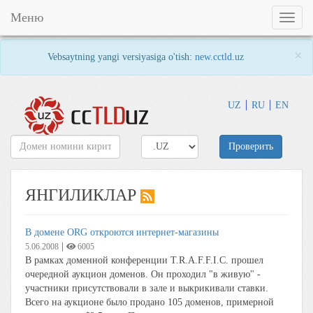
Меню
Toggl
naviga
×
Vebsaytning yangi versiyasiga o'tish:
new.cctld.uz
UZ
RU
EN
Проверить
ЯНГИЛИКЛАР
В домене ORG откроются интернет-магазины
|
5.06.2008
6005
В рамках доменной конференции T.R.A.F.F.I.C. прошел
очередной аукцион доменов. Он проходил "в живую" -
участники присутствовали в зале и выкрикивали ставки.
Всего на аукционе было продано 105 доменов, примерной