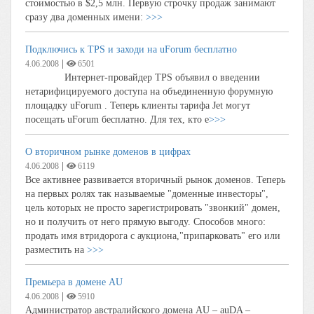
стоимостью в $2,5 млн. Первую строчку продаж занимают
сразу два доменных имени:
>>>
Подключись к TPS и заходи на uForum бесплатно
|
4.06.2008
6501
Интернет-провайдер TPS объявил о введении
нетарифицируемого доступа на объединенную форумную
площадку uForum . Теперь клиенты тарифа Jet могут
посещать uForum бесплатно. Для тех, кто е
>>>
О вторичном рынке доменов в цифрах
|
4.06.2008
6119
Все активнее развивается вторичный рынок доменов. Теперь
на первых ролях так называемые "доменные инвесторы",
цель которых не просто зарегистрировать "звонкий" домен,
но и получить от него прямую выгоду. Способов много:
продать имя втридорога с аукциона,"припарковать" его или
разместить на
>>>
Премьера в домене AU
|
4.06.2008
5910
Администратор австралийского домена AU – auDA –