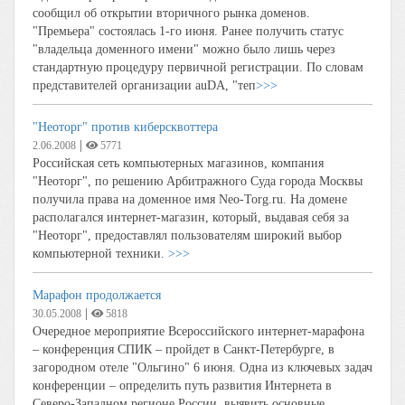
сообщил об открытии вторичного рынка доменов.
"Премьера" состоялась 1-го июня. Ранее получить статус
"владельца доменного имени" можно было лишь через
стандартную процедуру первичной регистрации. По словам
представителей организации auDA, "теп
>>>
"Неоторг" против киберсквоттера
|
2.06.2008
5771
Российская сеть компьютерных магазинов, компания
"Неоторг", по решению Арбитражного Суда города Москвы
получила права на доменное имя Neo-Torg.ru. На домене
располагался интернет-магазин, который, выдавая себя за
"Неоторг", предоставлял пользователям широкий выбор
компьютерной техники.
>>>
Марафон продолжается
|
30.05.2008
5818
Очередное мероприятие Всероссийского интернет-марафона
– конференция СПИК – пройдет в Санкт-Петербурге, в
загородном отеле "Ольгино" 6 июня. Одна из ключевых задач
конференции – определить путь развития Интернета в
Северо-Западном регионе России, выявить основные