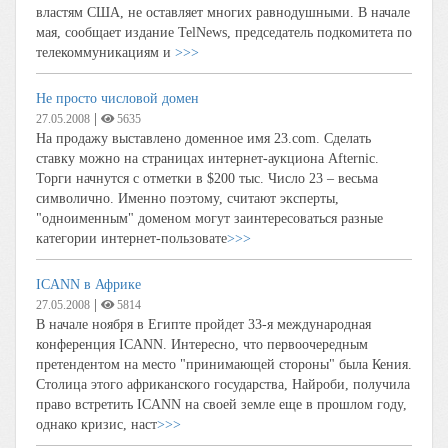
властям США, не оставляет многих равнодушными. В начале
мая, сообщает издание TelNews, председатель подкомитета по
телекоммуникациям и
>>>
Не просто числовой домен
|
27.05.2008
5635
На продажу выставлено доменное имя 23.com. Сделать
ставку можно на страницах интернет-аукциона Afternic.
Торги начнутся с отметки в $200 тыс. Число 23 – весьма
символично. Именно поэтому, считают эксперты,
"одноименным" доменом могут заинтересоваться разные
категории интернет-пользовате
>>>
ICANN в Африке
|
27.05.2008
5814
В начале ноября в Египте пройдет 33-я международная
конференция ICANN. Интересно, что первоочередным
претендентом на место "принимающей стороны" была Кения.
Столица этого африканского государства, Найроби, получила
право встретить ICANN на своей земле еще в прошлом году,
однако кризис, наст
>>>