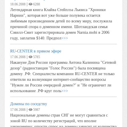
|
18.06.2008
6288
Легендарная книга Клайва Стейплза Льюиса "Хроники
Нарнии", которая вот уже больше полувека остается
любимым произведением детей по всему миру, послужила
причиной спора о доменном имени. Шотландская семья
Сэвилл-Смит зарегистрировала домен Narnia.mobi в 2006
году, заплатив $140. Предпол
>>>
RU-CENTER в прямом эфире
|
17.06.2008
5785
Накануне Дня России программа Антона Калинина "Сетевой
дозор" (радиостанция "Голос России") была посвящена
домену .РФ. Специалисты компании RU-CENTER не только
ответили на волнующие интернет-сообщество вопросы
"Нужен ли России очередной домен?" и "Не ограничит ли
использование .РФ круг поль
>>>
Домены по соседству
|
17.06.2008
5987
Национальные домены стран СНГ не могут сравниться с
зоной RU по количеству регистраций, что вполне
закономерно: отчасти спрос на домены зависит от количества