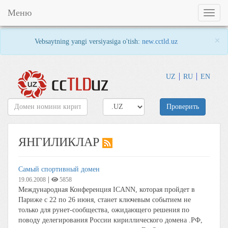
Меню
Toggl
naviga
×
Vebsaytning yangi versiyasiga o'tish:
new.cctld.uz
UZ
RU
EN
Проверить
ЯНГИЛИКЛАР
Самый спортивный домен
|
19.06.2008
5858
Международная Конференция ICANN, которая пройдет в
Париже с 22 по 26 июня, станет ключевым событием не
только для рунет-сообщества, ожидающего решения по
поводу делегирования России кириллического домена .РФ,