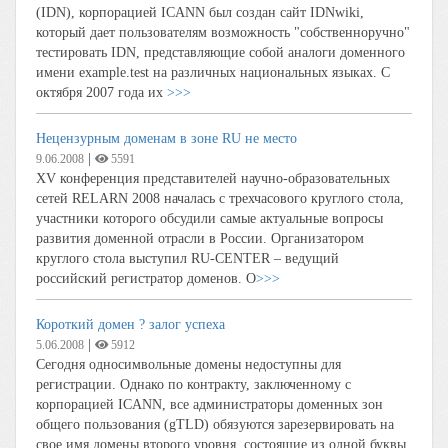
(IDN), корпорацией ICANN был создан сайт IDNwiki,
который дает пользователям возможность "собственноручно"
тестировать IDN, представляющие собой аналоги доменного
имени example.test на различных национальных языках. С
октября 2007 года их
>>>
Нецензурным доменам в зоне RU не место
|
9.06.2008
5591
XV конференция представителей научно-образовательных
сетей RELARN 2008 началась с трехчасового круглого стола,
участники которого обсудили самые актуальные вопросы
развития доменной отрасли в России. Организатором
круглого стола выступил RU-CENTER – ведущий
российский регистратор доменов. О
>>>
Короткий домен ? залог успеха
|
5.06.2008
5912
Сегодня односимвольные домены недоступны для
регистрации. Однако по контракту, заключенному с
корпорацией ICANN, все администраторы доменных зон
общего пользования (gTLD) обязуются зарезервировать на
свое имя домены второго уровня, состоящие из одной буквы