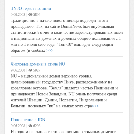
.INFO теряет позиции
|
9.06.2008
5894
Традиционно в начале нового месяца подводят итоги
прошедшего. Так, на сайте DomaiNews был опубликован
статистический отчет о количестве зарегистрированных имен
в национальных доменах и доменах общего пользования с 1
мая по 1 июня сего года. "Топ-10" выглядит следующим
образом (в скобках
>>>
Числовые домены в стиле NU
|
9.06.2008
5927
NU – национальный домен верхнего уровня,
делегированный государству Ниуэ, расположенному на
коралловом острове. "Земля" является частью Полинезии и
принадлежит Новой Зеландии. NU очень популярен среди
жителей Швеции, Дании, Норвегии, Нидерландов и
Бельгии, поскольку "nu" на языках этих стра
>>>
Пополнение в IDN
|
9.06.2008
6293
На одном из этапов тестирования многоязычных доменов