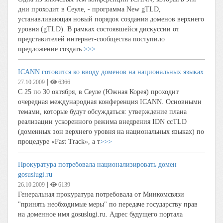
дни проходит в Сеуле, - программа New gTLD,
устанавливающая новый порядок создания доменов верхнего
уровня (gTLD). В рамках состоявшейся дискуссии от
представителей интернет-сообщества поступило
предложение создать
>>>
ICANN готовится ко вводу доменов на национальных языках
|
27.10.2009
6366
С 25 по 30 октября, в Сеуле (Южная Корея) проходит
очередная международная конференция ICANN. Основными
темами, которые будут обсуждаться: утверждение плана
реализации ускоренного режима внедрения IDN ссTLD
(доменных зон верхнего уровня на национальных языках) по
процедуре «Fast Track», а т
>>>
Прокуратура потребовала национализировать домен
gosuslugi.ru
|
26.10.2009
6139
Генеральная прокуратура потребовала от Минкомсвязи
"принять необходимые меры" по передаче государству прав
на доменное имя gosuslugi.ru. Адрес будущего портала