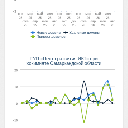
-3
янв
мар
май
июл
сен
ноя
янв
мар
май
июл
25
25
25
25
25
25
26
26
26
26
фев
апр
июн
авг
окт
дек
фев
апр
июн
авг
25
25
25
25
25
25
26
26
26
26
Новые домены
Удаленые домены
Прирост доменов
ГУП «Центр развития ИКТ» при
хокимияте Самаркандской области
20
10
0
-10