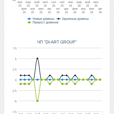
-40
янв
мар
май
июл
сен
ноя
янв
мар
май
июл
25
25
25
25
25
25
26
26
26
26
фев
апр
июн
авг
окт
дек
фев
апр
июн
авг
25
25
25
25
25
25
26
26
26
26
Новые домены
Удаленые домены
Прирост доменов
ЧП "DI-ART GROUP"
7.5
5
2.5
0
-2.5
-5
-7.5