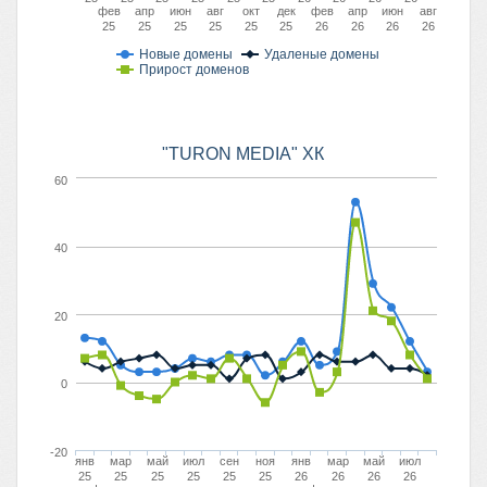
фев
апр
июн
авг
окт
дек
фев
апр
июн
авг
25
25
25
25
25
25
26
26
26
26
Новые домены
Удаленые домены
Прирост доменов
"TURON MEDIA" ХК
60
40
20
0
-20
янв
мар
май
июл
сен
ноя
янв
мар
май
июл
25
25
25
25
25
25
26
26
26
26