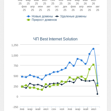
янв
мар
май
июл
сен
ноя
янв
мар
май
июл
25
25
25
25
25
25
26
26
26
26
фев
апр
июн
авг
окт
дек
фев
апр
июн
авг
25
25
25
25
25
25
26
26
26
26
Новые домены
Удаленые домены
Прирост доменов
ЧП Best Internet Solution
1,250
1,000
750
500
250
0
-250
янв
мар
май
июл
сен
ноя
янв
мар
май
июл