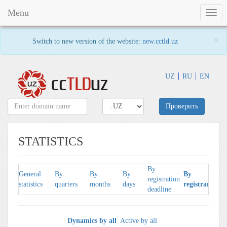
Menu
Togg
navig
×
Switch to new version of the website:
new.cctld.uz
UZ
RU
EN
Проверить
STATISTICS
By
General
By
By
By
By
registration
statistics
quarters
months
days
registrars
deadline
Dynamics by all
Active by all