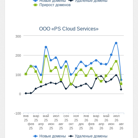
Новые домены
Удаленые домены
Прирост доменов
ООО «PS Cloud Services»
300
200
100
0
-100
янв
мар
май
июл
сен
ноя
янв
мар
май
июл
25
25
25
25
25
25
26
26
26
26
фев
апр
июн
авг
окт
дек
фев
апр
июн
авг
25
25
25
25
25
25
26
26
26
26
Новые домены
Удаленые домены