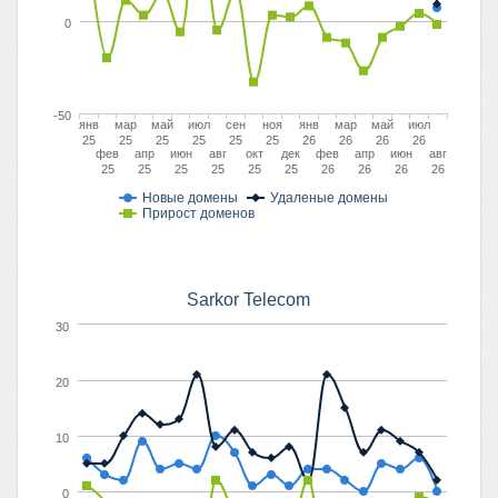
0
-50
янв
мар
май
июл
сен
ноя
янв
мар
май
июл
25
25
25
25
25
25
26
26
26
26
фев
апр
июн
авг
окт
дек
фев
апр
июн
авг
25
25
25
25
25
25
26
26
26
26
Новые домены
Удаленые домены
Прирост доменов
Sarkor Telecom
30
20
10
0