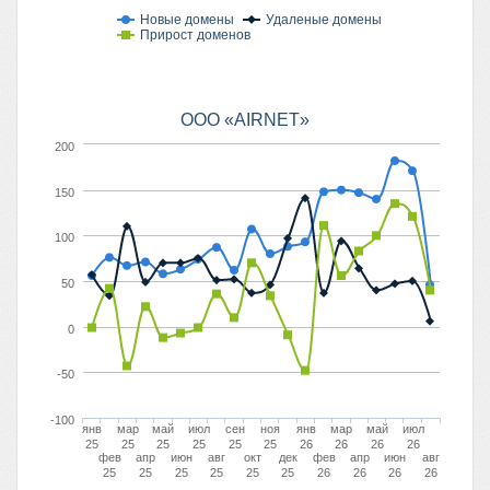
Новые домены
Удаленые домены
Прирост доменов
ООО «AIRNET»
200
150
100
50
0
-50
-100
янв
мар
май
июл
сен
ноя
янв
мар
май
июл
25
25
25
25
25
25
26
26
26
26
фев
апр
июн
авг
окт
дек
фев
апр
июн
авг
25
25
25
25
25
25
26
26
26
26