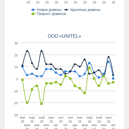
25
25
25
25
25
25
26
26
26
26
Новые домены
Удаленые домены
Прирост доменов
OOO «UNITEL»
30
20
10
0
-10
-20
-30
янв
мар
май
июл
сен
ноя
янв
мар
май
июл
25
25
25
25
25
25
26
26
26
26
фев
апр
июн
авг
окт
дек
фев
апр
июн
авг