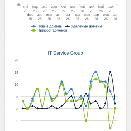
-5k
янв
мар
май
июл
сен
ноя
янв
мар
май
июл
25
25
25
25
25
25
26
26
26
26
фев
апр
июн
авг
окт
дек
фев
апр
июн
авг
25
25
25
25
25
25
26
26
26
26
Новые домены
Удаленые домены
Прирост доменов
IT Service Group
20
15
10
5
0
-5