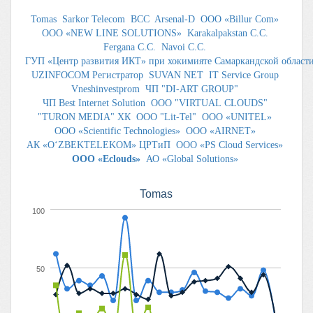
Tomas
Sarkor Telecom
BCC
Arsenal-D
ООО «Billur Com»
ООО «NEW LINE SOLUTIONS»
Karakalpakstan C.C.
Fergana C.C.
Navoi C.C.
ГУП «Центр развития ИКТ» при хокимияте Самаркандской област
UZINFOCOM Регистратор
SUVAN NET
IT Service Group
Vneshinvestprom
ЧП "DI-ART GROUP"
ЧП Best Internet Solution
ООО "VIRTUAL CLOUDS"
"TURON MEDIA" ХК
OOO "Lit-Tel"
OOO «UNITEL»
OOO «Scientific Technologies»
ООО «AIRNET»
АК «O‘ZBEKTELEKOM» ЦРТиП
ООО «PS Cloud Services»
ООО «Eclouds»
АО «Global Solutions»
Tomas
100
50