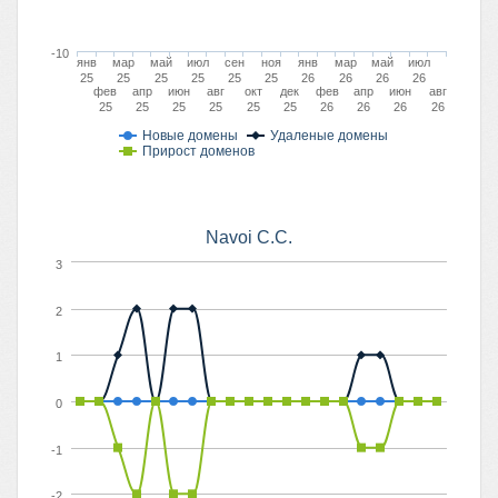
-10
янв
мар
май
июл
сен
ноя
янв
мар
май
июл
25
25
25
25
25
25
26
26
26
26
фев
апр
июн
авг
окт
дек
фев
апр
июн
авг
25
25
25
25
25
25
26
26
26
26
Новые домены
Удаленые домены
Прирост доменов
Navoi C.C.
3
2
1
0
-1
-2