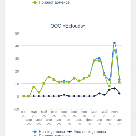
Прирост доменов
ООО «Eclouds»
50
40
30
20
10
0
-10
янв
мар
май
июл
сен
ноя
янв
мар
май
июл
25
25
25
25
25
25
26
26
26
26
фев
апр
июн
авг
окт
дек
фев
апр
июн
авг
25
25
25
25
25
25
26
26
26
26
Новые домены
Удаленые домены