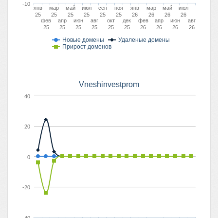
-10
янв
мар
май
июл
сен
ноя
янв
мар
май
июл
25
25
25
25
25
25
26
26
26
26
фев
апр
июн
авг
окт
дек
фев
апр
июн
авг
25
25
25
25
25
25
26
26
26
26
Новые домены
Удаленые домены
Прирост доменов
Vneshinvestprom
40
20
0
-20