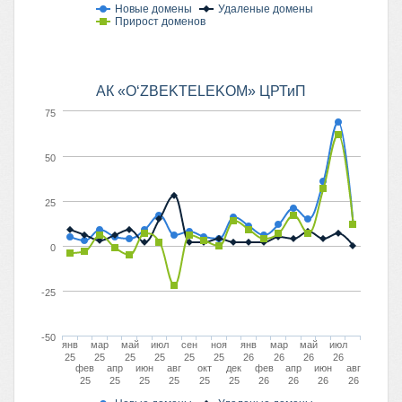
Новые домены
Удаленые домены
Прирост доменов
АК «O‘ZBEKTELEKOM» ЦРТиП
75
50
25
0
-25
-50
янв
мар
май
июл
сен
ноя
янв
мар
май
июл
25
25
25
25
25
25
26
26
26
26
фев
апр
июн
авг
окт
дек
фев
апр
июн
авг
25
25
25
25
25
25
26
26
26
26