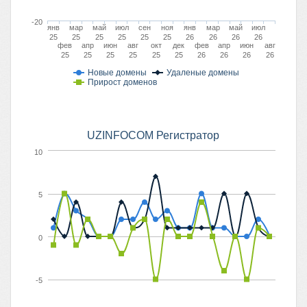
-20
янв
мар
май
июл
сен
ноя
янв
мар
май
июл
25
25
25
25
25
25
26
26
26
26
фев
апр
июн
авг
окт
дек
фев
апр
июн
авг
25
25
25
25
25
25
26
26
26
26
Новые домены
Удаленые домены
Прирост доменов
UZINFOCOM Регистратор
10
5
0
-5