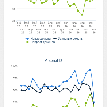
-10
-20
янв
мар
май
июл
сен
ноя
янв
мар
май
июл
25
25
25
25
25
25
26
26
26
26
фев
апр
июн
авг
окт
дек
фев
апр
июн
авг
25
25
25
25
25
25
26
26
26
26
Новые домены
Удаленые домены
Прирост доменов
Arsenal-D
1,000
750
500
250