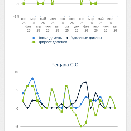
-1
-1.5
янв
мар
май
июл
сен
ноя
янв
мар
май
июл
25
25
25
25
25
25
26
26
26
26
фев
апр
июн
авг
окт
дек
фев
апр
июн
авг
25
25
25
25
25
25
26
26
26
26
Новые домены
Удаленые домены
Прирост доменов
Fergana C.C.
10
5
0
-5