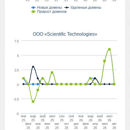
25
25
25
25
25
25
26
26
26
26
Новые домены
Удаленые домены
Прирост доменов
OOO «Scientific Technologies»
7.5
5
2.5
0
-2.5
-5
янв
мар
май
июл
сен
ноя
янв
мар
май
июл
25
25
25
25
25
25
26
26
26
26
фев
апр
июн
авг
окт
дек
фев
апр
июн
авг
25
25
25
25
25
25
26
26
26
26