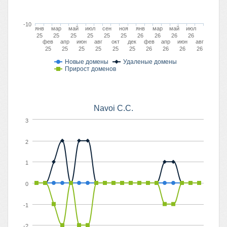
-10
янв
мар
май
июл
сен
ноя
янв
мар
май
июл
25
25
25
25
25
25
26
26
26
26
фев
апр
июн
авг
окт
дек
фев
апр
июн
авг
25
25
25
25
25
25
26
26
26
26
Новые домены
Удаленые домены
Прирост доменов
Navoi C.C.
3
2
1
0
-1
-2