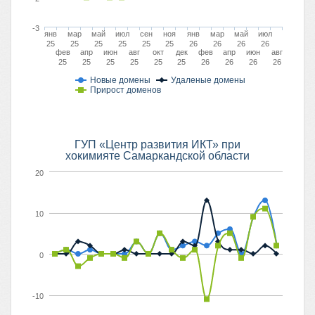
-3
янв
мар
май
июл
сен
ноя
янв
мар
май
июл
25
25
25
25
25
25
26
26
26
26
фев
апр
июн
авг
окт
дек
фев
апр
июн
авг
25
25
25
25
25
25
26
26
26
26
Новые домены
Удаленые домены
Прирост доменов
ГУП «Центр развития ИКТ» при
хокимияте Самаркандской области
20
10
0
-10