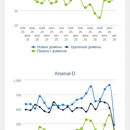
-10
-20
янв
мар
май
июл
сен
ноя
янв
мар
май
июл
25
25
25
25
25
25
26
26
26
26
фев
апр
июн
авг
окт
дек
фев
апр
июн
авг
25
25
25
25
25
25
26
26
26
26
Новые домены
Удаленые домены
Прирост доменов
Arsenal-D
1,000
750
500
250