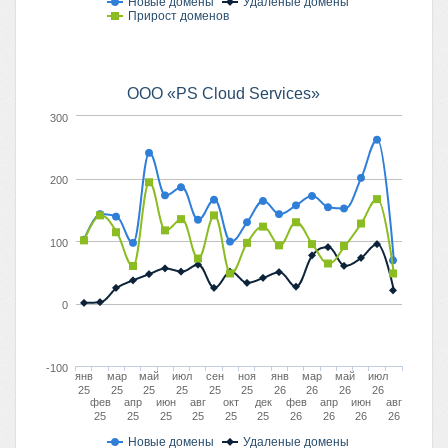
Новые домены
Удаленые домены
Прирост доменов
ООО «PS Cloud Services»
300
200
100
0
-100
янв
мар
май
июл
сен
ноя
янв
мар
май
июл
25
25
25
25
25
25
26
26
26
26
фев
апр
июн
авг
окт
дек
фев
апр
июн
авг
25
25
25
25
25
25
26
26
26
26
Новые домены
Удаленые домены