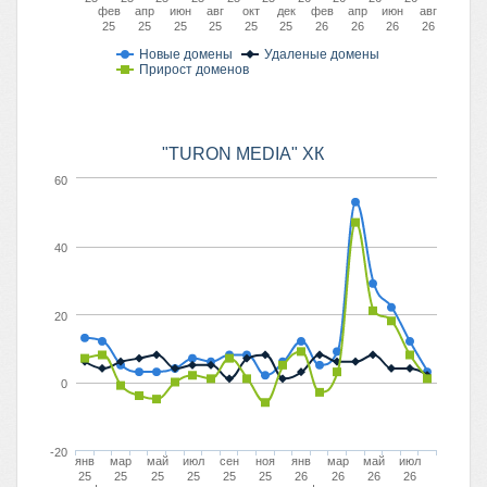
фев
апр
июн
авг
окт
дек
фев
апр
июн
авг
25
25
25
25
25
25
26
26
26
26
Новые домены
Удаленые домены
Прирост доменов
"TURON MEDIA" ХК
60
40
20
0
-20
янв
мар
май
июл
сен
ноя
янв
мар
май
июл
25
25
25
25
25
25
26
26
26
26