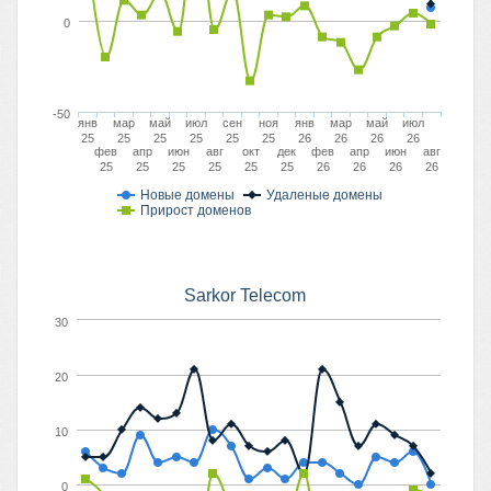
0
-50
янв
мар
май
июл
сен
ноя
янв
мар
май
июл
25
25
25
25
25
25
26
26
26
26
фев
апр
июн
авг
окт
дек
фев
апр
июн
авг
25
25
25
25
25
25
26
26
26
26
Новые домены
Удаленые домены
Прирост доменов
Sarkor Telecom
30
20
10
0