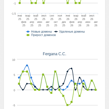
-1
-1.5
янв
мар
май
июл
сен
ноя
янв
мар
май
июл
25
25
25
25
25
25
26
26
26
26
фев
апр
июн
авг
окт
дек
фев
апр
июн
авг
25
25
25
25
25
25
26
26
26
26
Новые домены
Удаленые домены
Прирост доменов
Fergana C.C.
10
5
0
-5