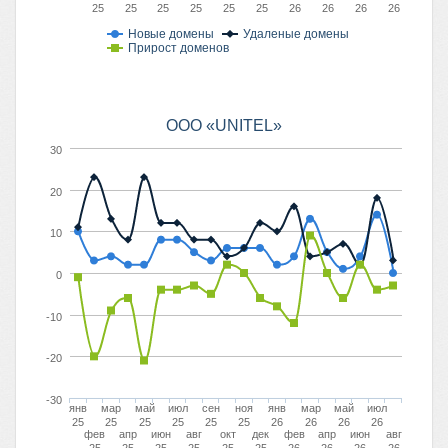
25
25
25
25
25
25
26
26
26
26
Новые домены
Удаленые домены
Прирост доменов
OOO «UNITEL»
30
20
10
0
-10
-20
-30
янв
мар
май
июл
сен
ноя
янв
мар
май
июл
25
25
25
25
25
25
26
26
26
26
фев
апр
июн
авг
окт
дек
фев
апр
июн
авг