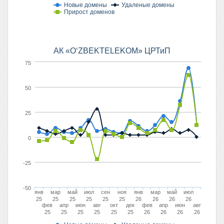
Новые домены
Удаленые домены
Прирост доменов
АК «O‘ZBEKTELEKOM» ЦРТиП
75
50
25
0
-25
-50
янв
мар
май
июл
сен
ноя
янв
мар
май
июл
25
25
25
25
25
25
26
26
26
26
фев
апр
июн
авг
окт
дек
фев
апр
июн
авг
25
25
25
25
25
25
26
26
26
26