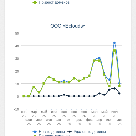
Прирост доменов
ООО «Eclouds»
50
40
30
20
10
0
-10
янв
мар
май
июл
сен
ноя
янв
мар
май
июл
25
25
25
25
25
25
26
26
26
26
фев
апр
июн
авг
окт
дек
фев
апр
июн
авг
25
25
25
25
25
25
26
26
26
26
Новые домены
Удаленые домены