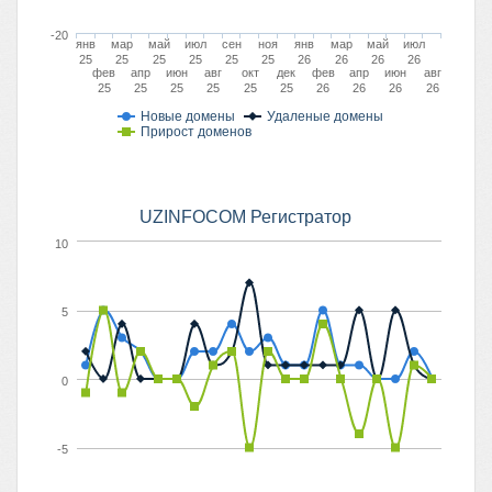
-20
янв
мар
май
июл
сен
ноя
янв
мар
май
июл
25
25
25
25
25
25
26
26
26
26
фев
апр
июн
авг
окт
дек
фев
апр
июн
авг
25
25
25
25
25
25
26
26
26
26
Новые домены
Удаленые домены
Прирост доменов
UZINFOCOM Регистратор
10
5
0
-5