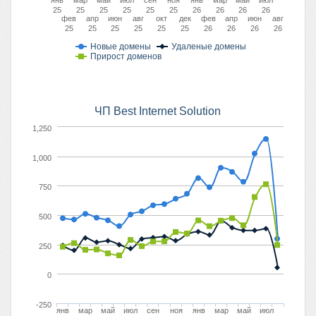
янв
мар
май
июл
сен
ноя
янв
мар
май
июл
25
25
25
25
25
25
26
26
26
26
фев
апр
июн
авг
окт
дек
фев
апр
июн
авг
25
25
25
25
25
25
26
26
26
26
Новые домены
Удаленые домены
Прирост доменов
ЧП Best Internet Solution
1,250
1,000
750
500
250
0
-250
янв
мар
май
июл
сен
ноя
янв
мар
май
июл