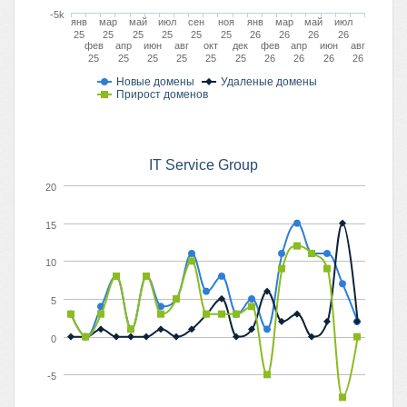
-5k
янв
мар
май
июл
сен
ноя
янв
мар
май
июл
25
25
25
25
25
25
26
26
26
26
фев
апр
июн
авг
окт
дек
фев
апр
июн
авг
25
25
25
25
25
25
26
26
26
26
Новые домены
Удаленые домены
Прирост доменов
IT Service Group
20
15
10
5
0
-5