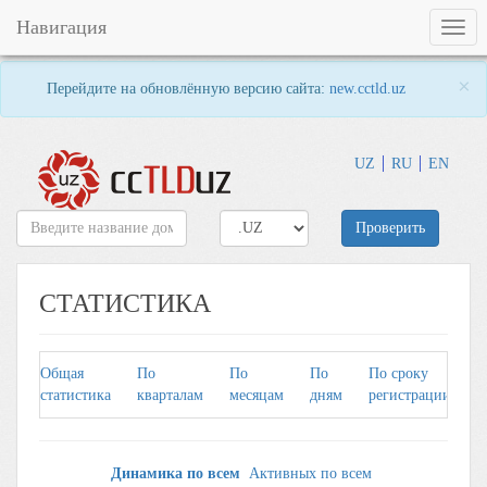
Навигация
Togg
navig
×
Перейдите на обновлённую версию сайта:
new.cctld.uz
UZ
RU
EN
Проверить
СТАТИСТИКА
Общая
По
По
По
По сроку
П
статистика
кварталам
месяцам
дням
регистрации
р
Динамика по всем
Активных по всем