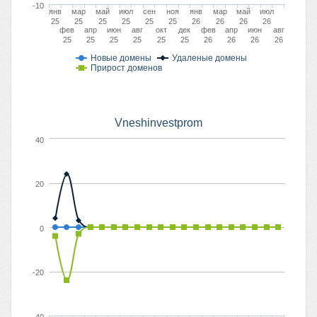
-10
янв
мар
май
июл
сен
ноя
янв
мар
май
июл
25
25
25
25
25
25
26
26
26
26
фев
апр
июн
авг
окт
дек
фев
апр
июн
авг
25
25
25
25
25
25
26
26
26
26
Новые домены
Удаленые домены
Прирост доменов
Vneshinvestprom
40
20
0
-20