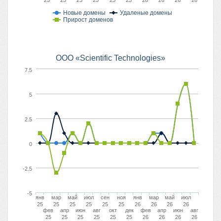
25
25
25
25
25
25
26
26
26
26
Новые домены
Удаленые домены
Прирост доменов
OOO «Scientific Technologies»
7.5
5
2.5
0
-2.5
-5
янв
мар
май
июл
сен
ноя
янв
мар
май
июл
25
25
25
25
25
25
26
26
26
26
фев
апр
июн
авг
окт
дек
фев
апр
июн
авг
25
25
25
25
25
25
26
26
26
26