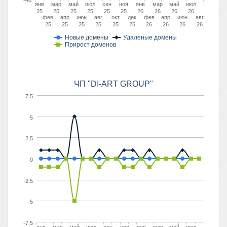
-40
янв
мар
май
июл
сен
ноя
янв
мар
май
июл
25
25
25
25
25
25
26
26
26
26
фев
апр
июн
авг
окт
дек
фев
апр
июн
авг
25
25
25
25
25
25
26
26
26
26
Новые домены
Удаленые домены
Прирост доменов
ЧП "DI-ART GROUP"
7.5
5
2.5
0
-2.5
-5
-7.5