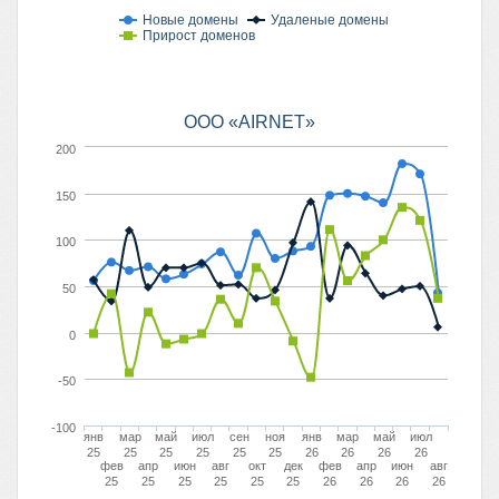
Новые домены
Удаленые домены
Прирост доменов
ООО «AIRNET»
200
150
100
50
0
-50
-100
янв
мар
май
июл
сен
ноя
янв
мар
май
июл
25
25
25
25
25
25
26
26
26
26
фев
апр
июн
авг
окт
дек
фев
апр
июн
авг
25
25
25
25
25
25
26
26
26
26