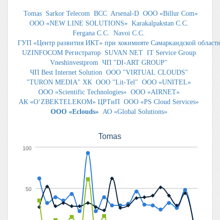
Tomas
Sarkor Telecom
BCC
Arsenal-D
ООО «Billur Com»
ООО «NEW LINE SOLUTIONS»
Karakalpakstan C.C.
Fergana C.C.
Navoi C.C.
ГУП «Центр развития ИКТ» при хокимияте Самаркандской област
UZINFOCOM Регистратор
SUVAN NET
IT Service Group
Vneshinvestprom
ЧП "DI-ART GROUP"
ЧП Best Internet Solution
ООО "VIRTUAL CLOUDS"
"TURON MEDIA" ХК
OOO "Lit-Tel"
OOO «UNITEL»
OOO «Scientific Technologies»
ООО «AIRNET»
АК «O‘ZBEKTELEKOM» ЦРТиП
ООО «PS Cloud Services»
ООО «Eclouds»
АО «Global Solutions»
Tomas
100
50