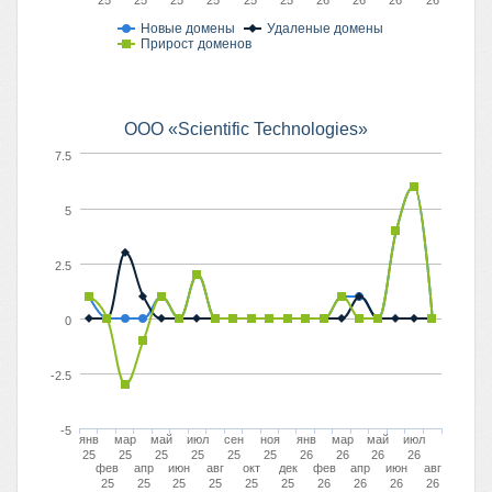
25
25
25
25
25
25
26
26
26
26
Новые домены
Удаленые домены
Прирост доменов
OOO «Scientific Technologies»
7.5
5
2.5
0
-2.5
-5
янв
мар
май
июл
сен
ноя
янв
мар
май
июл
25
25
25
25
25
25
26
26
26
26
фев
апр
июн
авг
окт
дек
фев
апр
июн
авг
25
25
25
25
25
25
26
26
26
26