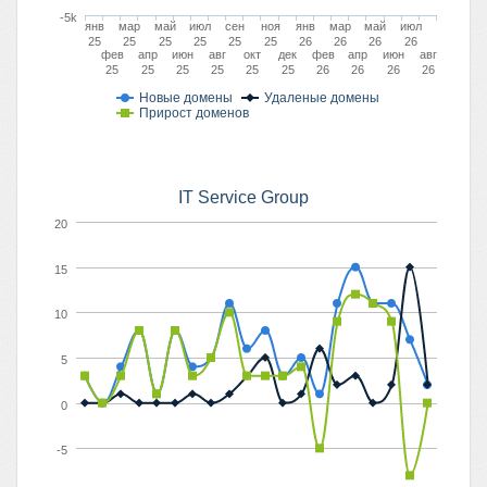
-5k
янв
мар
май
июл
сен
ноя
янв
мар
май
июл
25
25
25
25
25
25
26
26
26
26
фев
апр
июн
авг
окт
дек
фев
апр
июн
авг
25
25
25
25
25
25
26
26
26
26
Новые домены
Удаленые домены
Прирост доменов
IT Service Group
20
15
10
5
0
-5