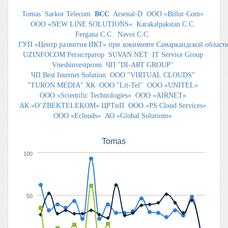
Tomas
Sarkor Telecom
BCC
Arsenal-D
ООО «Billur Com»
ООО «NEW LINE SOLUTIONS»
Karakalpakstan C.C.
Fergana C.C.
Navoi C.C.
ГУП «Центр развития ИКТ» при хокимияте Самаркандской област
UZINFOCOM Регистратор
SUVAN NET
IT Service Group
Vneshinvestprom
ЧП "DI-ART GROUP"
ЧП Best Internet Solution
ООО "VIRTUAL CLOUDS"
"TURON MEDIA" ХК
OOO "Lit-Tel"
OOO «UNITEL»
OOO «Scientific Technologies»
ООО «AIRNET»
АК «O‘ZBEKTELEKOM» ЦРТиП
ООО «PS Cloud Services»
ООО «Eclouds»
АО «Global Solutions»
Tomas
100
50