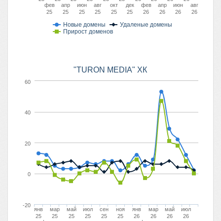
фев
апр
июн
авг
окт
дек
фев
апр
июн
авг
25
25
25
25
25
25
26
26
26
26
Новые домены
Удаленые домены
Прирост доменов
"TURON MEDIA" ХК
60
40
20
0
-20
янв
мар
май
июл
сен
ноя
янв
мар
май
июл
25
25
25
25
25
25
26
26
26
26