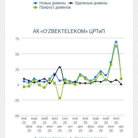
Новые домены
Удаленые домены
Прирост доменов
АК «O‘ZBEKTELEKOM» ЦРТиП
75
50
25
0
-25
-50
янв
мар
май
июл
сен
ноя
янв
мар
май
июл
25
25
25
25
25
25
26
26
26
26
фев
апр
июн
авг
окт
дек
фев
апр
июн
авг
25
25
25
25
25
25
26
26
26
26