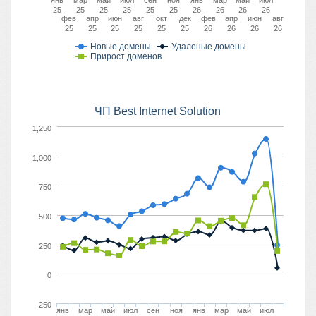
янв
мар
май
июл
сен
ноя
янв
мар
май
июл
25
25
25
25
25
25
26
26
26
26
фев
апр
июн
авг
окт
дек
фев
апр
июн
авг
25
25
25
25
25
25
26
26
26
26
Новые домены
Удаленые домены
Прирост доменов
ЧП Best Internet Solution
1,250
1,000
750
500
250
0
-250
янв
мар
май
июл
сен
ноя
янв
мар
май
июл