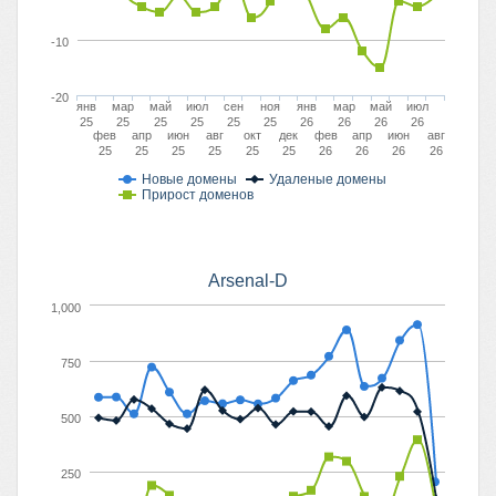
-10
-20
янв
мар
май
июл
сен
ноя
янв
мар
май
июл
25
25
25
25
25
25
26
26
26
26
фев
апр
июн
авг
окт
дек
фев
апр
июн
авг
25
25
25
25
25
25
26
26
26
26
Новые домены
Удаленые домены
Прирост доменов
Arsenal-D
1,000
750
500
250