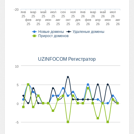
-20
янв
мар
май
июл
сен
ноя
янв
мар
май
июл
25
25
25
25
25
25
26
26
26
26
фев
апр
июн
авг
окт
дек
фев
апр
июн
авг
25
25
25
25
25
25
26
26
26
26
Новые домены
Удаленые домены
Прирост доменов
UZINFOCOM Регистратор
10
5
0
-5