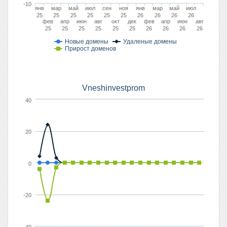
-10
янв
мар
май
июл
сен
ноя
янв
мар
май
июл
25
25
25
25
25
25
26
26
26
26
фев
апр
июн
авг
окт
дек
фев
апр
июн
авг
25
25
25
25
25
25
26
26
26
26
Новые домены
Удаленые домены
Прирост доменов
Vneshinvestprom
40
20
0
-20