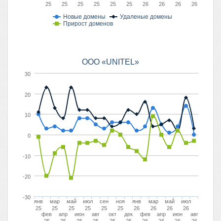
25
25
25
25
25
25
26
26
26
26
Новые домены
Удаленые домены
Прирост доменов
OOO «UNITEL»
30
20
10
0
-10
-20
-30
янв
мар
май
июл
сен
ноя
янв
мар
май
июл
25
25
25
25
25
25
26
26
26
26
фев
апр
июн
авг
окт
дек
фев
апр
июн
авг