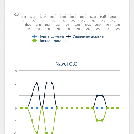
-10
янв
мар
май
июл
сен
ноя
янв
мар
май
июл
25
25
25
25
25
25
26
26
26
26
фев
апр
июн
авг
окт
дек
фев
апр
июн
авг
25
25
25
25
25
25
26
26
26
26
Новые домены
Удаленые домены
Прирост доменов
Navoi C.C.
3
2
1
0
-1
-2