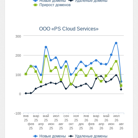
Новые домены
Удаленые домены
Прирост доменов
ООО «PS Cloud Services»
300
200
100
0
-100
янв
мар
май
июл
сен
ноя
янв
мар
май
июл
25
25
25
25
25
25
26
26
26
26
фев
апр
июн
авг
окт
дек
фев
апр
июн
авг
25
25
25
25
25
25
26
26
26
26
Новые домены
Удаленые домены