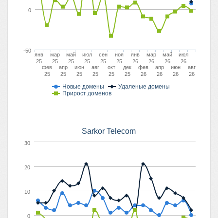
0
-50
янв
мар
май
июл
сен
ноя
янв
мар
май
июл
25
25
25
25
25
25
26
26
26
26
фев
апр
июн
авг
окт
дек
фев
апр
июн
авг
25
25
25
25
25
25
26
26
26
26
Новые домены
Удаленые домены
Прирост доменов
Sarkor Telecom
30
20
10
0