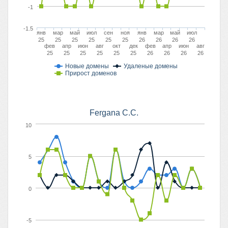
-1
-1.5
янв
мар
май
июл
сен
ноя
янв
мар
май
июл
25
25
25
25
25
25
26
26
26
26
фев
апр
июн
авг
окт
дек
фев
апр
июн
авг
25
25
25
25
25
25
26
26
26
26
Новые домены
Удаленые домены
Прирост доменов
Fergana C.C.
10
5
0
-5