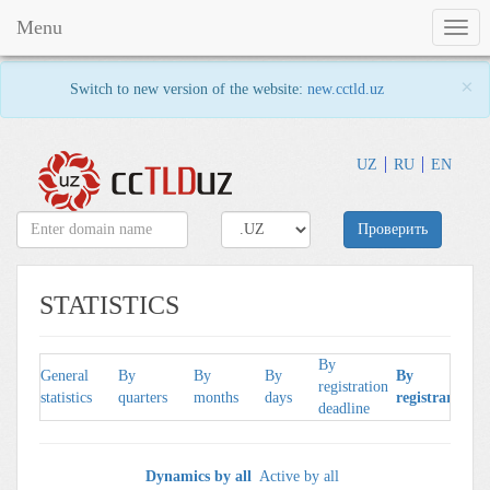
Menu
Togg
navig
×
Switch to new version of the website:
new.cctld.uz
UZ
RU
EN
Проверить
STATISTICS
By
General
By
By
By
By
registration
statistics
quarters
months
days
registrars
deadline
Dynamics by all
Active by all