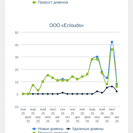
Прирост доменов
ООО «Eclouds»
50
40
30
20
10
0
-10
янв
мар
май
июл
сен
ноя
янв
мар
май
июл
25
25
25
25
25
25
26
26
26
26
фев
апр
июн
авг
окт
дек
фев
апр
июн
авг
25
25
25
25
25
25
26
26
26
26
Новые домены
Удаленые домены