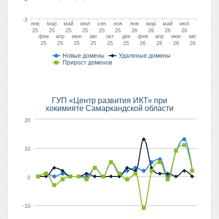
-3
янв
мар
май
июл
сен
ноя
янв
мар
май
июл
25
25
25
25
25
25
26
26
26
26
фев
апр
июн
авг
окт
дек
фев
апр
июн
авг
25
25
25
25
25
25
26
26
26
26
Новые домены
Удаленые домены
Прирост доменов
ГУП «Центр развития ИКТ» при
хокимияте Самаркандской области
20
10
0
-10