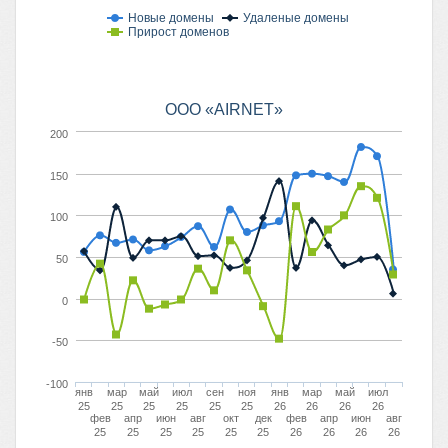
Новые домены
Удаленые домены
Прирост доменов
ООО «AIRNET»
200
150
100
50
0
-50
-100
янв
мар
май
июл
сен
ноя
янв
мар
май
июл
25
25
25
25
25
25
26
26
26
26
фев
апр
июн
авг
окт
дек
фев
апр
июн
авг
25
25
25
25
25
25
26
26
26
26