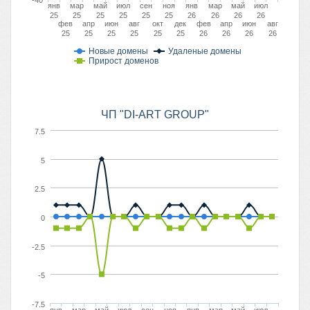
-40
янв
мар
май
июл
сен
ноя
янв
мар
май
июл
25
25
25
25
25
25
26
26
26
26
фев
апр
июн
авг
окт
дек
фев
апр
июн
авг
25
25
25
25
25
25
26
26
26
26
Новые домены
Удаленые домены
Прирост доменов
ЧП "DI-ART GROUP"
7.5
5
2.5
0
-2.5
-5
-7.5