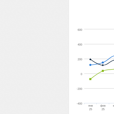
600
400
200
0
-200
-400
янв
фев
25
25