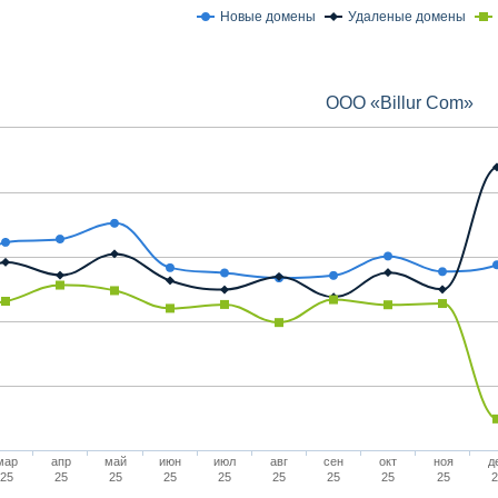
Новые домены
Удаленые домены
ООО «Billur Com»
мар
апр
май
июн
июл
авг
сен
окт
ноя
д
25
25
25
25
25
25
25
25
25
2