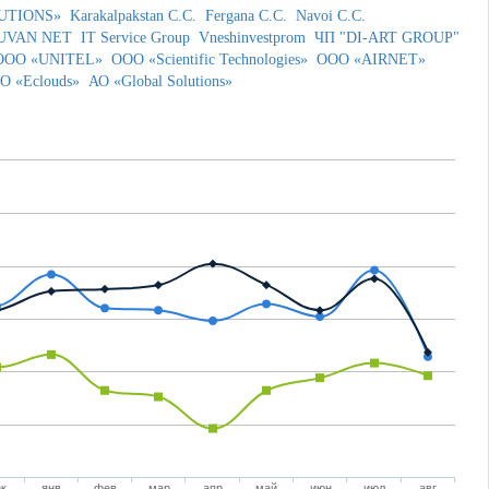
UTIONS»
Karakalpakstan C.C.
Fergana C.C.
Navoi C.C.
UVAN NET
IT Service Group
Vneshinvestprom
ЧП "DI-ART GROUP"
OOO «UNITEL»
OOO «Scientific Technologies»
ООО «AIRNET»
О «Eclouds»
АО «Global Solutions»
ек
янв
фев
мар
апр
май
июн
июл
авг