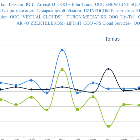
rkor Telecom
BCC
Arsenal-D
ООО «Billur Com»
ООО «NEW LINE SOL
Т» при хокимияте Самаркандской области
UZINFOCOM Регистратор
S
tion
ООО "VIRTUAL CLOUDS"
"TURON MEDIA" ХК
OOO "Lit-Tel"
АК «O‘ZBEKTELEKOM» ЦРТиП
ООО «PS Cloud Services»
ОО
Tomas
ар
апр
май
июн
июл
авг
сен
окт
ноя
д