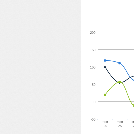
200
150
100
50
0
-50
янв
фев
м
25
25