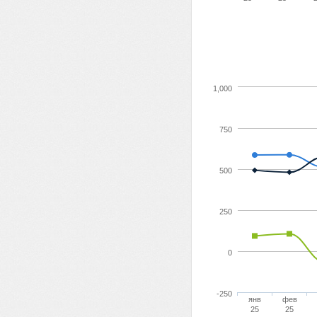
1,000
750
500
250
0
-250
янв
фев
25
25