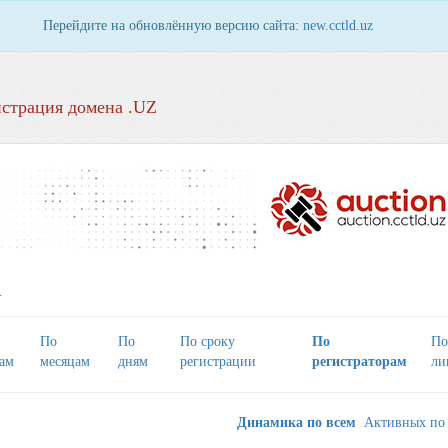
Перейдите на обновлённую версию сайта:
new.cctld.uz
страция домена .UZ
А
По
По
По сроку
По
По
лам
месяцам
дням
регистрации
регистраторам
ли
Динамика по всем
Активных по