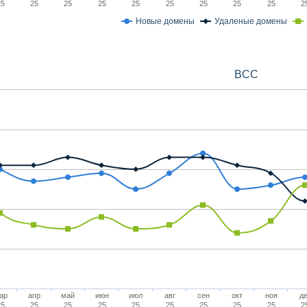
25
25
25
25
25
25
25
25
25
2
Новые домены
Удаленые домены
BCC
ар
апр
май
июн
июл
авг
сен
окт
ноя
де
25
25
25
25
25
25
25
25
25
2