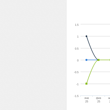
1.5
1
0.5
0
-0.5
-1
-1.5
янв
фев
м
25
25