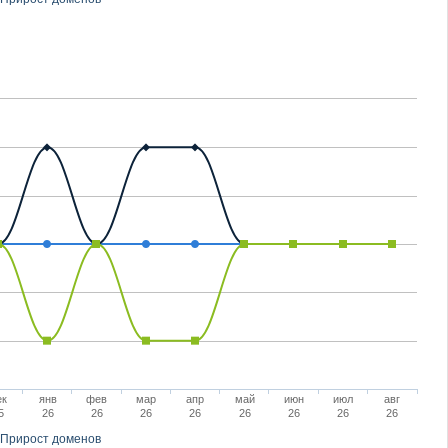
ек
янв
фев
мар
апр
май
июн
июл
авг
5
26
26
26
26
26
26
26
26
Прирост доменов