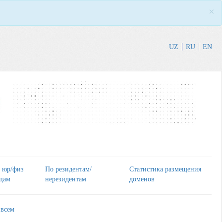
×
UZ
RU
EN
 юр/физ
По резидентам/
Статистика размещения
цам
нерезидентам
доменов
 всем