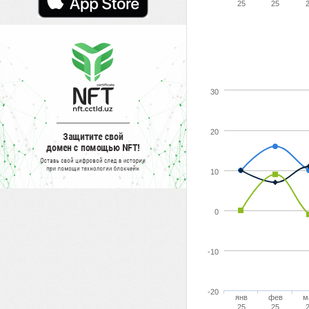
25
25
30
20
10
0
-10
-20
янв
фев
м
25
25