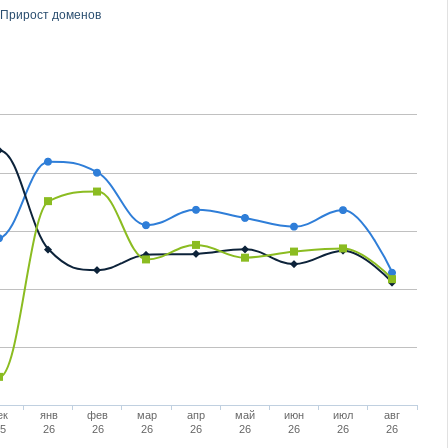
Прирост доменов
ек
янв
фев
мар
апр
май
июн
июл
авг
5
26
26
26
26
26
26
26
26