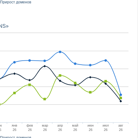
Прирост доменов
NS»
ек
янв
фев
мар
апр
май
июн
июл
авг
5
26
26
26
26
26
26
26
26
Прирост доменов