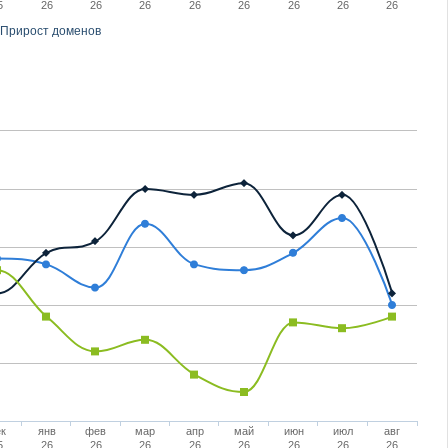
5
26
26
26
26
26
26
26
26
Прирост доменов
к
янв
фев
мар
апр
май
июн
июл
авг
5
26
26
26
26
26
26
26
26