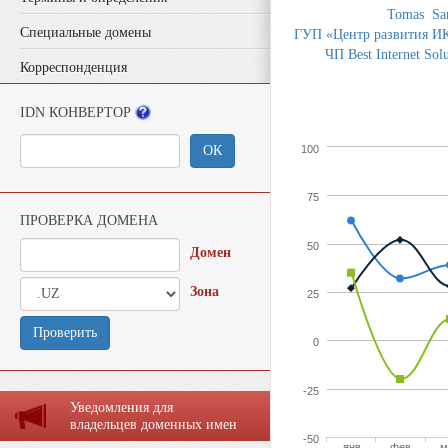
Tomas
Sa
Специальные домены
ГУП «Центр развития ИК
ЧП Best Internet Solu
Корреспонденция
IDN КОНВЕРТОР
ОК
100
75
ПРОВЕРКА ДОМЕНА
50
Домен
Зона
25
Проверить
0
-25
Уведомления для
владельцев доменных имен
-50
янв
фев
м