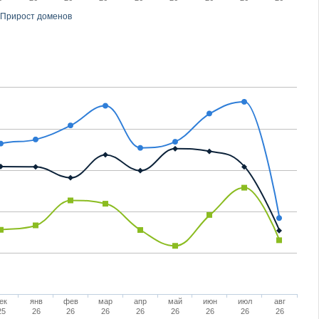
Прирост доменов
ек
янв
фев
мар
апр
май
июн
июл
авг
25
26
26
26
26
26
26
26
26