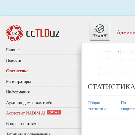
Админи
Главная
Новости
Статистика
Регистраторы
СТАТИСТИК
Информация
Аукцион доменных имён
Общая
По
статистика
кварта
(NEW)
Ассистент NADIM AI
Вопросы и ответы
Термины и определения