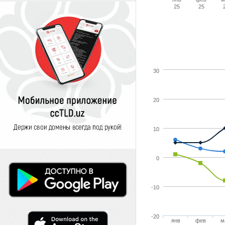
25
25
30
20
10
0
-10
-20
янв
фев
м