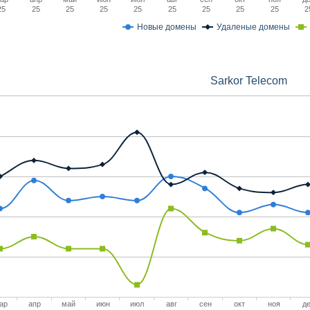
25
25
25
25
25
25
25
25
25
2
Новые домены
Удаленые домены
Sarkor Telecom
ар
апр
май
июн
июл
авг
сен
окт
ноя
де