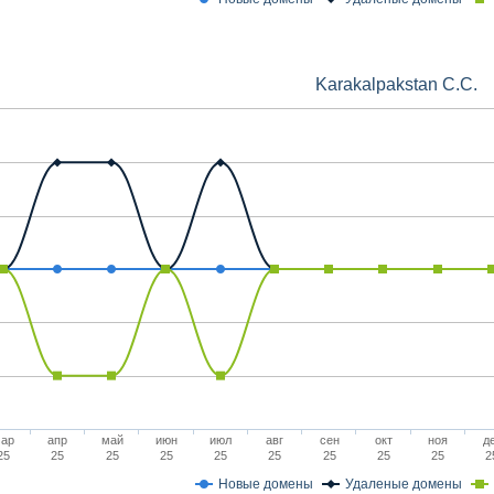
Karakalpakstan C.C.
ар
апр
май
июн
июл
авг
сен
окт
ноя
д
25
25
25
25
25
25
25
25
25
2
Новые домены
Удаленые домены