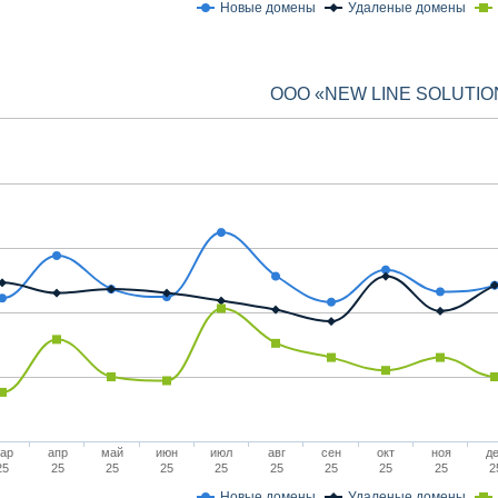
Новые домены
Удаленые домены
ООО «NEW LINE SOLUTIO
ар
апр
май
июн
июл
авг
сен
окт
ноя
д
25
25
25
25
25
25
25
25
25
2
Новые домены
Удаленые домены