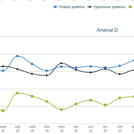
Новые домены
Удаленые домены
Arsenal-D
мар
апр
май
июн
июл
авг
сен
окт
ноя
д
25
25
25
25
25
25
25
25
25