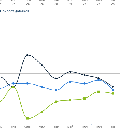
5
26
26
26
26
26
26
26
26
Прирост доменов
к
янв
фев
мар
апр
май
июн
июл
авг