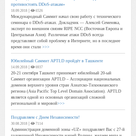
противостоять DDoS-атакам»
|
18.09.2018
6526
Международный Саммит начал свою работу с технического
семинара о DDoS-атаках. Докладчик — Алексей Семеняка,
эксперт по внешним связям RIPE NCC (Восточная Европа и
Центральная Азия). Различные атаки DDoS всегда
представляют собой проблему в Интернете, но в последнее
время они стали
>>>
Юбилейный Саммит APTLD пройдёт в Ташкенте
|
14.09.2018
6937
20-21 сентября Ташкент принимает юбилейный 20-ый
Саммит организации APTLD – Ассоциации национальных
доменов верхнего уровня стран Азиатско-Тихоокеанского
региона (Asia Pacific Top Level Domain Association). APTLD
является одной из основных организаций сложной
региональной и мировой
>>>
Поздравляем с Днем Независимости!
|
30.08.2018
7114
Администрация доменной зоны «UZ» поздравляет Вас с 27-й
годовщиной Независимости нашей Родины, желаем мира и