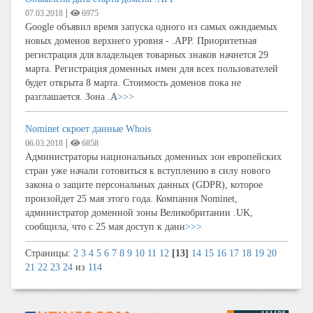
|
07.03.2018
6975
Google объявил время запуска одного из самых ожидаемых
новых доменов верхнего уровня - .APP. Приоритетная
регистрация для владельцев товарных знаков начнется 29
марта. Регистрация доменных имен для всех пользователей
будет открыта 8 марта. Стоимость доменов пока не
разглашается. Зона .A
>>>
Nominet скроет данные Whois
|
06.03.2018
6858
Администраторы национальных доменных зон европейских
стран уже начали готовиться к вступлению в силу нового
закона о защите персональных данных (GDPR), которое
произойдет 25 мая этого года. Компания Nominet,
администратор доменной зоны Великобритании .UK,
сообщила, что с 25 мая доступ к данн
>>>
Страницы:
2
3
4
5
6
7
8
9
10
11
12
[13]
14
15
16
17
18
19
20
21
22
23
24
из
114