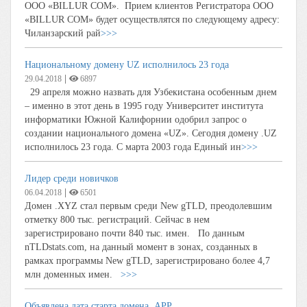
ООО «BILLUR COM». Прием клиентов Регистратора ООО
«BILLUR COM» будет осуществлятся по следующему адресу:
Чиланзарский рай
>>>
Национальному домену UZ исполнилось 23 года
|
29.04.2018
6897
29 апреля можно назвать для Узбекистана особенным днем
– именно в этот день в 1995 году Университет института
информатики Южной Калифорнии одобрил запрос о
создании национального домена «UZ». Сегодня домену .UZ
исполнилось 23 года. С марта 2003 года Единый ин
>>>
Лидер среди новичков
|
06.04.2018
6501
Домен .XYZ стал первым среди New gTLD, преодолевшим
отметку 800 тыс. регистраций. Сейчас в нем
зарегистрировано почти 840 тыс. имен. По данным
nTLDstats.com, на данный момент в зонах, созданных в
рамках программы New gTLD, зарегистрировано более 4,7
млн доменных имен.
>>>
Объявлена дата старта домена .APP