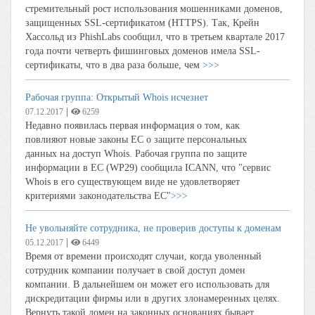
стремительный рост использования мошенниками доменов,
защищенных SSL-сертификатом (HTTPS). Так, Крейн
Хассольд из PhishLabs сообщил, что в третьем квартале 2017
года почти четверть фишинговых доменов имела SSL-
сертификаты, что в два раза больше, чем
>>>
Рабочая группа: Открытый Whois исчезнет
|
07.12.2017
6259
Недавно появилась первая информация о том, как
повлияют новые законы ЕС о защите персональных
данных на доступ Whois. Рабочая группа по защите
информации в ЕС (WP29) сообщила ICANN, что "сервис
Whois в его существующем виде не удовлетворяет
критериями законодательства ЕС"
>>>
Не увольняйте сотрудника, не проверив доступы к доменам
|
05.12.2017
6449
Время от времени происходят случаи, когда уволенный
сотрудник компании получает в свой доступ домен
компании. В дальнейшем он может его использовать для
дискредитации фирмы или в других злонамеренных целях.
Вернуть такой домен на законных основаниях бывает