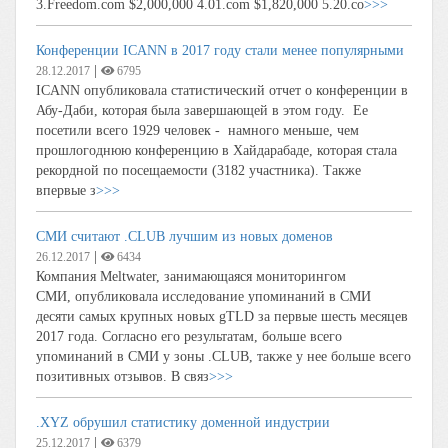
3.Freedom.com $2,000,000 4.01.com $1,820,000 5.20.co
>>>
Конференции ICANN в 2017 году стали менее популярными
|
28.12.2017
6795
ICANN опубликовала статистический отчет о конференции в
Абу-Даби, которая была завершающей в этом году. Ее
посетили всего 1929 человек - намного меньше, чем
прошлогоднюю конференцию в Хайдарабаде, которая стала
рекордной по посещаемости (3182 участника). Также
впервые з
>>>
СМИ считают .CLUB лучшим из новых доменов
|
26.12.2017
6434
Компания Meltwater, занимающаяся мониторингом
СМИ, опубликовала исследование упоминаний в СМИ
десяти самых крупных новых gTLD за первые шесть месяцев
2017 года. Согласно его результатам, больше всего
упоминаний в СМИ у зоны .CLUB, также у нее больше всего
позитивных отзывов. В связ
>>>
.XYZ обрушил статистику доменной индустрии
|
25.12.2017
6379