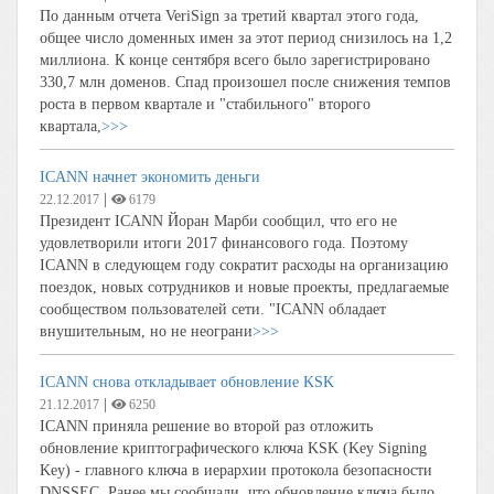
По данным отчета VeriSign за третий квартал этого года,
общее число доменных имен за этот период снизилось на 1,2
миллиона. К конце сентября всего было зарегистрировано
330,7 млн доменов. Спад произошел после снижения темпов
роста в первом квартале и "стабильного" второго
квартала,
>>>
ICANN начнет экономить деньги
|
22.12.2017
6179
Президент ICANN Йоран Марби сообщил, что его не
удовлетворили итоги 2017 финансового года. Поэтому
ICANN в следующем году сократит расходы на организацию
поездок, новых сотрудников и новые проекты, предлагаемые
сообществом пользователей сети. "ICANN обладает
внушительным, но не неограни
>>>
ICANN снова откладывает обновление KSK
|
21.12.2017
6250
ICANN приняла решение во второй раз отложить
обновление криптографического ключа KSK (Key Signing
Key) - главного ключа в иерархии протокола безопасности
DNSSEC. Ранее мы сообщали, что обновление ключа было