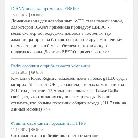
ICANN впервые применила EBERO
|
15.12.2017
6038
Доменная зона для новобрачных .WED стала первой зоной,
для которой ICANN применила процедуру EBERO -
комплекс мер по поддержке доменов в тех зонах, где
администратор из-за банкротства или по другим причинам
не может в должной мере обеспечить техническую
поддержку зоны. До этого EBERO применялась
>>>
Radix сообщил о прибыльности компании
|
13.12.2017
6737
Компания Radix Registry, владелец девяти новых gTLD, среди
которых .SITE и .STORE, сообщила, что доход компании за
2017 год достигнет 12 миллионов долларов. Также Radix
сообщает, что компания окупила все расходы. Важно
отметить, что больше половины общего дохода ($11,7 млн на
данный момент)
>>>
Фишинговые сайты перешли на HTTPS
|
11.12.2017
6458
Специалисты по кибербезопасности отмечают