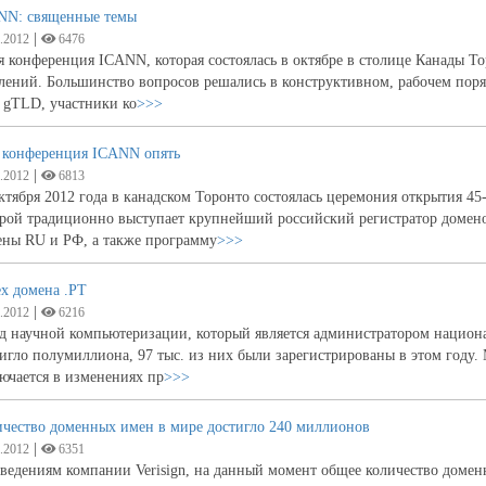
NN: священные темы
|
.2012
6476
я конференция ICANN, которая состоялась в октябре в столице Канады Т
лений. Большинство вопросов решались в конструктивном, рабочем поря
 gTLD, участники ко
>>>
– конференция ICANN опять
|
.2012
6813
ктября 2012 года в канадском Торонто состоялась церемония открытия
орой традиционно выступает крупнейший российский регистратор доме
ены RU и РФ, а также программу
>>>
х домена .PT
|
.2012
6216
 научной компьютеризации, который является администратором национа
игло полумиллиона, 97 тыс. из них были зарегистрированы в этом году. 
ючается в изменениях пр
>>>
ичество доменных имен в мире достигло 240 миллионов
|
.2012
6351
ведениям компании Verisign, на данный момент общее количество домен