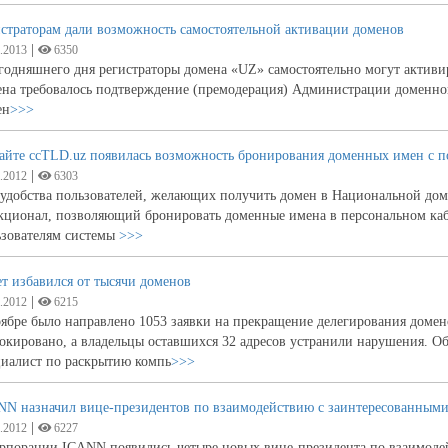
страторам дали возможность самостоятельной активации доменов
|
.2013
6350
годняшнего дня регистраторы домена «UZ» самостоятельно могут активи
на требовалось подтверждение (премодерация) Администрации доменной
ен
>>>
сайте ccTLD.uz появилась возможность бронирования доменных имен с 
|
.2012
6303
 удобства пользователей, желающих получить домен в Национальной до
ционал, позволяющий бронировать доменные имена в персональном кабине
ьзователям системы
>>>
т избавился от тысячи доменов
|
.2012
6215
ябре было направлено 1053 заявки на прекращение делегирования домен
окировано, а владельцы оставшихся 32 адресов устранили нарушения. Об
циалист по раскрытию компь
>>>
NN назначил вице-президентов по взаимодействию с заинтересованным
|
.2012
6227
орпорации ICANN появились четыре новых вице-президента по взаимоде