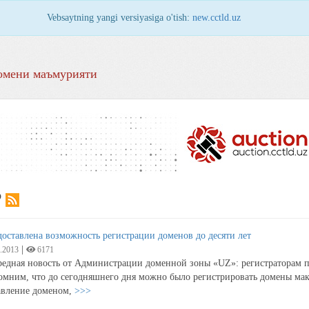
Vebsaytning yangi versiyasiga o'tish:
new.cctld.uz
омени маъмурияти
Р
оставлена возможность регистрации доменов до десяти лет
|
.2013
6171
едная новость от Администрации доменной зоны «UZ»: регистраторам пр
мним, что до сегодняшнего дня можно было регистрировать домены макс
авление доменом,
>>>