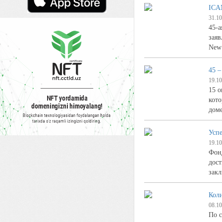
ICA
31.10
45-а
заяв
New
45 
19.10
15 о
кот
дом
Успе
19.10
Фонд
дост
закл
Кол
08.10
По с