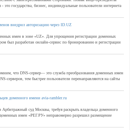
 - это государства, бизнес, индивидуальные пользователи интернета
менов внедрил авторизацию через ID.UZ
менных имен в зоне «UZ». Для упрощения регистрации доменных
тром был разработан онлайн-сервис по бронированию и регистрации
мним, что DNS-сервер— это служба преобразования доменных имен
NS-серверов, тем быстрее пользователи перенаправляются на сайты
ьцев доменного имени avia-rambler.ru
в Арбитражный суд Москвы, требуя раскрыть владельца доменного
р доменных имен «РЕГ.РУ» неправомерно разрешил размещение