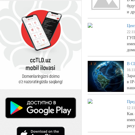
буду
и др
Цент
22.11
ГУП
имен
дом
В С
16.11
Зар
в IP
наш
Пред
12.11
Как 
име
ресу