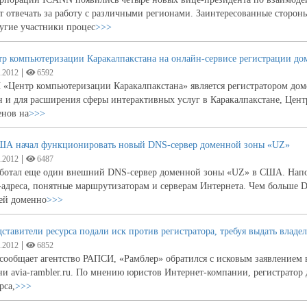
т отвечать за работу с различными регионами. Заинтересованные стороны
угие участники процес
>>>
р компьютеризации Каракалпакстана на онлайн-сервисе регистрации до
|
.2012
6592
 «Центр компьютеризации Каракалпакстана» является регистратором до
 и для расширения сферы интерактивных услуг в Каракалпакстане, Цен
енов на
>>>
ША начал функционировать новый DNS-сервер доменной зоны «UZ»
|
.2012
6487
аботал еще один внешний DNS-сервер доменной зоны «UZ» в США. Напо
-адреса, понятные маршрутизаторам и серверам Интернета. Чем больше D
ей доменно
>>>
ставители ресурса подали иск против регистратора, требуя выдать владел
|
.2012
6852
сообщает агентство РАПСИ, «Рамблер» обратился с исковым заявлением 
ни avia-rambler.ru. По мнению юристов Интернет-компании, регистрато
рса,
>>>