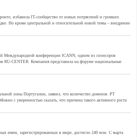
оронто, избавила IT-сообщество от новых потрясений и громких
дке. Но кроме центральной и относительной новой темы – внедрение
 45-й Международной конференции ICANN, одним из спонсоров
нов RU-CENTER. Компания представила на форуме национальные
льной зоны Португалии, заявил, что количество доменов .PT
Можно с уверенностью сказать, что причина такого активного роста
ных имен, зарегистрированных в мире, достигло 240 млн. С марта