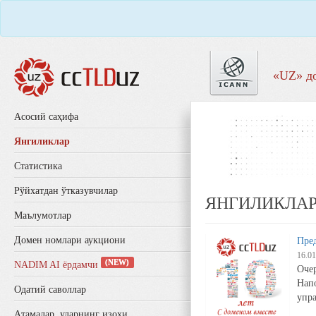
«UZ» д
Aсосий саҳифа
Янгиликлар
Статистика
Рўйхатдан ўтказувчилар
ЯНГИЛИКЛА
Маълумотлар
Домен номлари аукциони
Пред
16.01
(NEW)
NADIM AI ёрдамчи
Очер
Напо
Одатий саволлар
упр
Aтамалар, уларнинг изоҳи