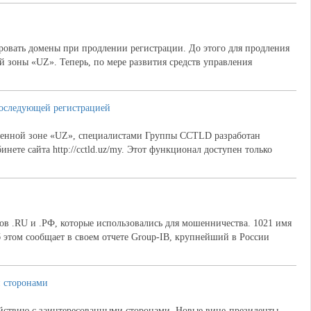
ровать домены при продлении регистрации. До этого для продления
 зоны «UZ». Теперь, по мере развития средств управления
последующей регистрацией
менной зоне «UZ», специалистами Группы CCTLD разработан
те сайта http://cctld.uz/my. Этот функционал доступен только
ов .RU и .РФ, которые использовались для мошенничества. 1021 имя
 этом сообщает в своем отчете Group-IB, крупнейший в России
и сторонами
йствию с заинтересованными сторонами. Новые вице-президенты