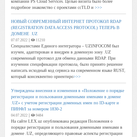
компании PS Cloud Services. Целью визита было более
подробное знакомство с проектами ccTLD и
>>>
НОВЫЙ СОВРЕМЕННЫЙ ИНТЕРНЕТ ПРОТОКОЛ RDAP
(REGISTRATION DATA ACCESS PROTOCOL) ТЕПЕРЬ В
ДОМЕНЕ .UZ
|
07.07.2022
11210
Специалистами Единого интегратора – UZINFOCOM был
изучен, адаптирован и внедрен в доменную зону .UZ
современный протокол для обмена данными RDAP. При
изучении спецификации протокола, было принято решение
написать исходный код сервиса на современном языке RUST,
который консеквентно ориентиро
>>>
Утверждены внесения и изменения в «Положение о порядке
регистрации и пользования доменными именами в домене
.UZ» с учетом регистрации доменных имен по ID-карте и
ПИНФЛ за номером 1830-2
|
04.07.2022
9484
На сайте LEX.uz опубликована редакция Положения о
порядке регистрации и пользования доменными именами в
домене .UZ, определяющего правовые аспекты регистрации