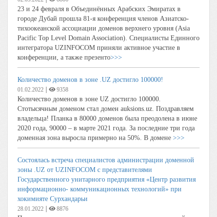
23 и 24 февраля в Объединённых Арабских Эмиратах в
городе Дубай прошла 81-я конференция членов Азиатско-
тихоокеанской ассоциации доменов верхнего уровня (Asia
Pacific Top Level Domain Association). Специалисты Единного
интегратора UZINFOCOM приняли активное участие в
конференции, а также презенто
>>>
Количество доменов в зоне .UZ достигло 100000!
|
01.02.2022
9358
Количество доменов в зоне UZ достигло 100000.
Стотысячным доменом стал домен auksions.uz. Поздравляем
владельца! Планка в 80000 доменов была преодолена в июне
2020 года, 90000 – в марте 2021 года. За последние три года
доменная зона выросла примерно на 50%. В домене
>>>
Состоялась встреча специалистов администрации доменной
зоны .UZ от UZINFOCOM с представителями
Государственного унитарного предприятия «Центр развития
информационно- коммуникационных технологий» при
хокимияте Сурхандарьи
|
28.01.2022
8876