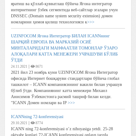
яратиш ва қўллаб-қувватлаш бўйича Ягона интегратор
интернетнинг ўзбек сегментида веб-сайтлар эгалари учун
DNSSEC (Domain name system security extension) домен
номларини ҳимоя қилиш технологияси к
>>>
UZINFOCOM Ягона Интегратор БИЛАН ICANNнинг
ШАРҚИЙ ЕВРОПА ВА МАРКАЗИЙ ОСИЁ
МИНТАЛАРИДАГИ МАНФААТЛИ ТОМОНЛАР ЎЗАРО
АЛОҚАЛАРИ КАТТА МЕНЕЖЕРИ УЧРАШУВИ БЎЛИБ
ЎТДИ
|
24.11.2021
8671
2021 йил 23 ноябрь куни UZINFOCOM Ягона Интегратор
офисида Интернет бошқаруви стандартлари бўйича глобал
ташкилот – ICANN компаниясининг вакили билан учрашув
бўлиб ўтди. Компаниянинг катта менежери Михаил
Анисимов Ўзбекистонга расмий ташриф билан келди.
“ICANN Домен номлари ва IP
>>>
ICANNning 72-konferensiyasi
|
29.10.2021
8774
ICANN ning 72-konferensiyasi o’z nihoyasiga yetdi. 25-28
oktyabr kunlari 72-ICANN konferensiyasi onlayn tarzda