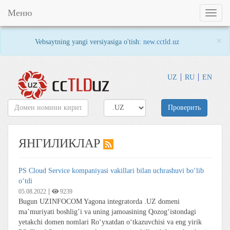
Меню
Toggl
naviga
×
Vebsaytning yangi versiyasiga o'tish:
new.cctld.uz
UZ
RU
EN
Проверить
ЯНГИЛИКЛАР
PS Cloud Service kompaniyasi vakillari bilan uchrashuvi boʻlib
oʻtdi
|
05.08.2022
9239
Bugun UZINFOCOM Yagona integratorda .UZ domeni
maʼmuriyati boshlig’i va uning jamoasining Qozogʻistondagi
yetakchi domen nomlari Roʻyxatdan oʻtkazuvchisi va eng yirik