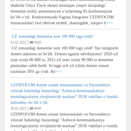
shahrida Osiyo Tinch okeani mintaqasi yuqori darajadagi
domenlar milliy assotsiatsiyasi aʼzolarining 81-konferensiyasi
boʻlib oʻtdi. Konferensiyada Yagona Integrator UZINFOCOM
mutaxassislari faol ishtirok etishdi, shuningdek, xalqaro h
>>>
.UZ zonasidagi domenlar soni 100 000 taga yetdi!
|
01.02.2022
9383
.UZ zonasidagi domenlar soni 100 000 taga yetdi! Yuz minginchi
domen auksions.uz bo'ldi. Domen egasini tabriklaymiz! 2020-yil
iyun oyida 80 000 ta, 2021-yil mart oyida 90 000 ta domenlar
plankadan oshib ketdi. So'nggi uch yil ichida domen zonasi
taxminan 50% ga o'sdi. &l
>>>
UZINFOCOM domen zonasi mutaxassislari va Surxondaryo
viloyati hokimligi huzuridagi “Axborot-kommunikatsiya
texnologiyalarini rivojlantirish markazi” DUK vakillari o‘rtasida
uchrashuv bo‘lib o‘tdi.
|
28.01.2022
8899
UZINFOCOM domen zonasi mutaxassislari va Surxondaryo
viloyati hokimligi huzuridagi “Axborot-kommunikatsiya
texnologiyalarini rivojlantirish markazi” DUK vakillari o‘rtasida