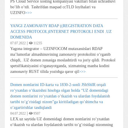
PS Cloud Service xosting kompaniyasi vakillari bilan uchrashuvi
boʻlib oʻtdi. Tashrifdan maqsad ccTLD loyihalari va
UZINFO
>>>
YANGI ZAMONAVIY RDAP ((REGISTRATION DATA
ACCESS PROTOCOL)INTERNET PROTOKOLI ENDI .UZ
DOMENIDA
|
07.07.2022
11235
Yagona integrator – UZINFOCOM mutaxassislari RDAP
ma’lumotlar almashinuvining zamonaviy protokolini o‘rganib
chiqdi, .UZ domen zonasiga moslashtirdi va joriy qildi. Protokol
spetsifikatsiyasini o'rganayotganda, xizmatning manba kodini
zamonaviy RUST tilida yozishga qaror qil
>>>
Domen nomlarini ID-karta va 1830-2-sonli JShShIR orqali
roʻyxatdan oʻtkazishni hisobga olgan holda “UZ domenidagi
domen nomlarini roʻyxatdan oʻtkazish va ulardan foydalanish
tartibi toʻgʻrisidagi nizom”ga kiritiladigan qo’shimcha va
oʻzgartirishlar tasdiqlandi
|
04.07.2022
9507
LEX.uz saytida UZ domenidagi domen nomlarini ro‘yxatdan
o‘tkazish va ulardan foydalanish tartibi to‘g‘risidagi nizomning