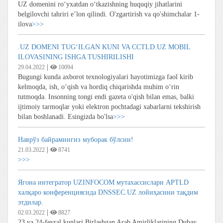
UZ domenini ro‘yxatdan o‘tkazishning huquqiy jihatlarini
belgilovchi tahriri e’lon qilindi. O'zgartirish va qo'shimchalar 1-
ilova
>>>
.UZ DOMENI TUG‘ILGAN KUNI VA CCTLD.UZ MOBIL
ILOVASINING ISHGA TUSHIRILISHI
|
29.04.2022
10094
Bugungi kunda axborot texnologiyalari hayotimizga faol kirib
kelmoqda, ish, o‘qish va hordiq chiqarishda muhim o‘rin
tutmoqda. Insonning tongi endi gazeta o'qish bilan emas, balki
ijtimoiy tarmoqlar yoki elektron pochtadagi xabarlarni tekshirish
bilan boshlanadi. Esingizda bo'lsa
>>>
Наврўз байрамингиз муборак бўлсин!
|
21.03.2022
8741
>>>
Ягона интегратор UZINFOCOM мутахассислари APTLD
халқаро конференциясида DNSSEC.UZ лойиҳасини тақдим
этдилар.
|
02.03.2022
8827
23 va 24-fevral kunlari Birlashgan Arab Amirliklarining Dubay