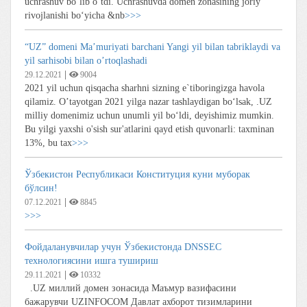
uchrashuv bo‘lib o‘tdi. Uchrashuvda domen zonasining joriy
rivojlanishi bo‘yicha &nb
>>>
“UZ” domeni Ma’muriyati barchani Yangi yil bilan tabriklaydi va
yil sarhisobi bilan o’rtoqlashadi
|
29.12.2021
9004
2021 yil uchun qisqacha sharhni sizning e`tiboringizga havola
qilamiz. O’tayotgan 2021 yilga nazar tashlaydigan bo‘lsak, .UZ
milliy domenimiz uchun unumli yil bo‘ldi, deyishimiz mumkin.
Bu yilgi yaxshi o'sish sur'atlarini qayd etish quvonarli: taxminan
13%, bu tax
>>>
Ўзбекистон Республикаси Конституция куни муборак
бўлсин!
|
07.12.2021
8845
>>>
Фойдаланувчилар учун Ўзбекистонда DNSSEC
технологиясини ишга тушириш
|
29.11.2021
10332
.UZ миллий домен зонасида Маъмур вазифасини
бажарувчи UZINFOCOM Давлат ахборот тизимларини