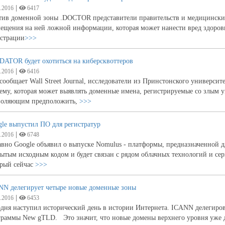
|
.2016
6417
ив доменной зоны .DOCTOR представители правительств и медицинских 
мещения на ней ложной информации, которая может нанести вред здоро
истрации
>>>
DATOR будет охотиться на киберсквоттеров
|
.2016
6416
сообщает Wall Street Journal, исследователи из Принстонского универс
ему, которая может выявлять доменные имена, регистрируемые со злым
воляющим предположить,
>>>
le выпустил ПО для регистратур
|
.2016
6748
вно Google объявил о выпуске Nomulus - платформы, предназначенной 
ытым исходным кодом и будет связан с рядом облачных технологий и сер
орый сейчас
>>>
NN делегирует четыре новые доменные зоны
|
.2016
6453
дня наступил исторический день в истории Интернета. ICANN делегиров
раммы New gTLD. Это значит, что новые домены верхнего уровня уже д