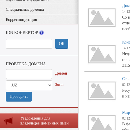
Дом
Специальные домены
14.12
Со в
Корреспонденция
отд
нао
IDN КОНВЕРТОР
Кон
ОК
14.12
Неда
нови
ПРОВЕРКА ДОМЕНА
3115
Домен
Серв
Зона
02.12
Ресу
к не
Проверить
Мир 
Уведомления для
02.12
владельцев доменных имен
В фе
обще