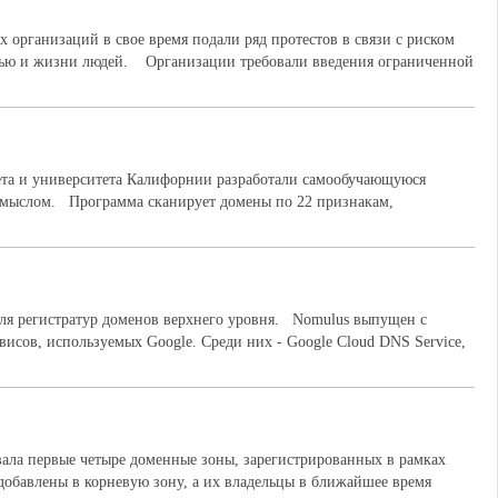
организаций в свое время подали ряд протестов в связи с риском
вью и жизни людей. Организации требовали введения ограниченной
итета и университета Калифорнии разработали самообучающуюся
 умыслом. Программа сканирует домены по 22 признакам,
для регистратур доменов верхнего уровня. Nomulus выпущен с
висов, используемых Google. Среди них - Google Cloud DNS Service,
ала первые четыре доменные зоны, зарегистрированных в рамках
обавлены в корневую зону, а их владельцы в ближайшее время