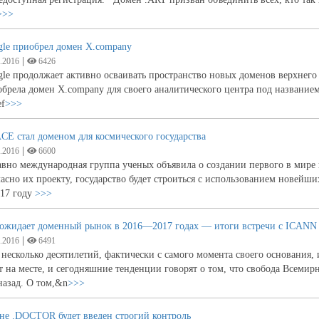
>>>
gle приобрел домен X.company
|
.2016
6426
le продолжает активно осваивать пространство новых доменов верхнего
брела домен X.company для своего аналитического центра под названием
ef
>>>
CE стал доменом для космического государства
|
.2016
6600
вно международная группа ученых объявила о создании первого в мире к
асно их проекту, государство будет строиться с использованием новейш
017 году
>>>
 ожидает доменный рынок в 2016—2017 годах — итоги встречи с ICANN
|
.2016
6491
несколько десятилетий, фактически с самого момента своего основания,
т на месте, и сегодняшние тенденции говорят о том, что свобода Всемир
назад. О том,&n
>>>
не .DOCTOR будет введен строгий контроль