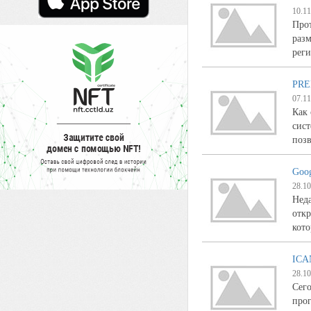
10.11
Прот
раз
рег
PRE
07.11
Как 
сист
поз
Goog
28.10
Неда
откр
кот
ICA
28.10
Сего
прог