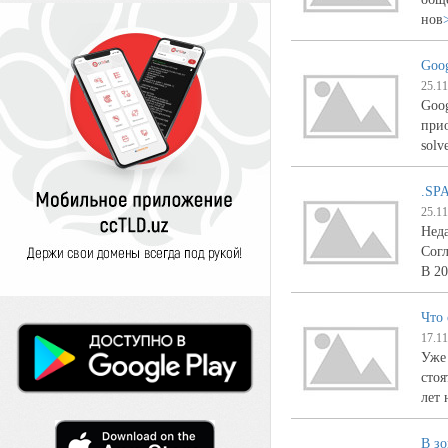
нов
Goo
25.11
Goog
прио
solv
.SPA
25.11
Неда
Согл
В 2
Что
17.11
Уже 
стоя
лет 
В зо