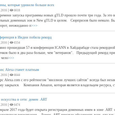
ены, которые удивили больше всех
|
.2016
6618
ремени запуска программы новых gTLD прошло почти три года. За это в
ельных доменных зон и New gTLD в целом. Сюрпризов было немало. Были
борот, неожиданно п
>>>
ференция в Индии побила рекорд
|
.2016
6554
вно прошедшая 57-я конференция ICANN в Хайдарабаде стала рекордной 
чков было в два раза больше, чем "ветеранов". Предыдущий рекорд пр
 чело
>>>
ис Alexa cтанет платным
|
.2016
6644
рс Alexa.com с его рейтингом "миллион лучших сайтов" всегда был нез
му закрылся. Компания Amazon, которая является владельцем ресурса, с
искусства в сети: домен .ART
|
.2016
6474
врале 2017 года будет открыта регистрация доменных имен в зоне .ART: с
доступная регистрация. Домен .ART призван объединить всех, кто так и