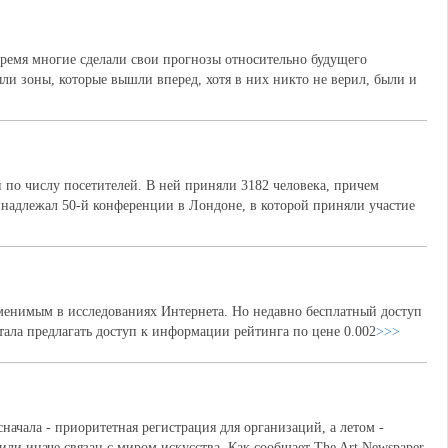
ремя многие сделали свои прогнозы относительно будущего
 зоны, которые вышли вперед, хотя в них никто не верил, были и
по числу посетителей. В ней приняли 3182 человека, причем
инадлежал 50-й конференции в Лондоне, в которой приняли участие
аменимым в исследованиях Интернета. Но недавно бесплатный доступ
тала предлагать доступ к информации рейтинга по цене 0.002
>>>
начала - приоритетная регистрация для организаций, а летом -
ли иначе связан с миром искусства. Как сообщает The Art Newspaper,