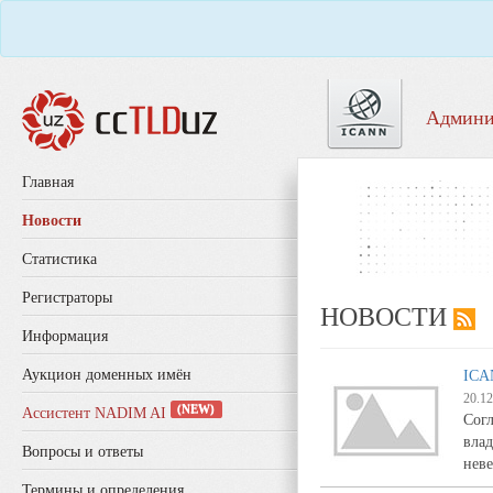
Админи
Главная
Новости
Статистика
Регистраторы
НОВОСТИ
Информация
Аукцион доменных имён
ICA
20.12
(NEW)
Ассистент NADIM AI
Согл
вла
Вопросы и ответы
нев
Термины и определения