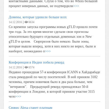
контактными данными. Слухи о том, что во Whois большой
процент неверных данных, не подтвердили
>>>
Домены, которые удивили больше всех
|
14.12.2016
6634
Со времени запуска программы новых gTLD прошло почти
три года. За это время многие сделали свои прогнозы
относительно будущего отдельных доменных зон и New
gTLD в целом. Сюрпризов было немало. Были зоны,
которые вышли вперед, хотя в них никто не верил, были и
наоборот, неожиданно п
>>>
Конференция в Индии побила рекорд
|
14.12.2016
6574
Недавно прошедшая 57-я конференция ICANN в Хайдарабаде
стала рекордной по числу посетителей. В ней приняли 3182
человека, причем новичков было в два раза больше, чем
"ветеранов". Предыдущий рекорд принадлежал 50-й
конференции в Лондоне, в которой приняли участие 3115
чело
>>>
Сервис Alexa cтанет платным