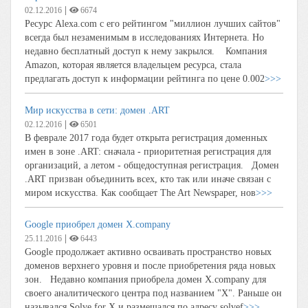
|
02.12.2016
6674
Ресурс Alexa.com с его рейтингом "миллион лучших сайтов"
всегда был незаменимым в исследованиях Интернета. Но
недавно бесплатный доступ к нему закрылся. Компания
Amazon, которая является владельцем ресурса, стала
предлагать доступ к информации рейтинга по цене 0.002
>>>
Мир искусства в сети: домен .ART
|
02.12.2016
6501
В феврале 2017 года будет открыта регистрация доменных
имен в зоне .ART: сначала - приоритетная регистрация для
организаций, а летом - общедоступная регистрация. Домен
.ART призван объединить всех, кто так или иначе связан с
миром искусства. Как сообщает The Art Newspaper, нов
>>>
Google приобрел домен X.company
|
25.11.2016
6443
Google продолжает активно осваивать пространство новых
доменов верхнего уровня и после приобретения ряда новых
зон. Недавно компания приобрела домен X.company для
своего аналитического центра под названием "Х". Раньше он
назывался Solve for X и размещался по адресу solvef
>>>