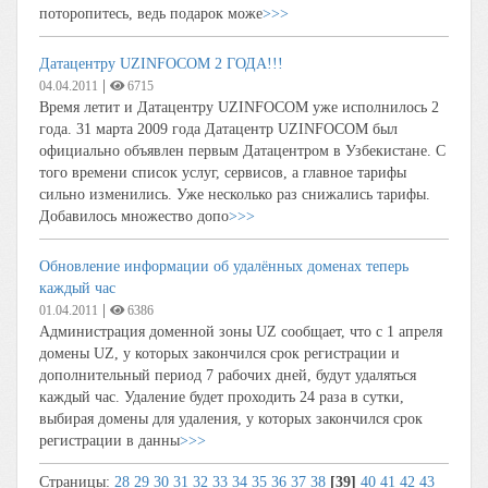
поторопитесь, ведь подарок може
>>>
Датацентру UZINFOCOM 2 ГОДА!!!
|
04.04.2011
6715
Время летит и Датацентру UZINFOCOM уже исполнилось 2
года. 31 марта 2009 года Датацентр UZINFOCOM был
официально объявлен первым Датацентром в Узбекистане. С
того времени список услуг, сервисов, а главное тарифы
сильно изменились. Уже несколько раз снижались тарифы.
Добавилось множество допо
>>>
Обновление информации об удалённых доменах теперь
каждый час
|
01.04.2011
6386
Администрация доменной зоны UZ сообщает, что с 1 апреля
домены UZ, у которых закончился срок регистрации и
дополнительный период 7 рабочих дней, будут удаляться
каждый час. Удаление будет проходить 24 раза в сутки,
выбирая домены для удаления, у которых закончился срок
регистрации в данны
>>>
Страницы:
28
29
30
31
32
33
34
35
36
37
38
[39]
40
41
42
43