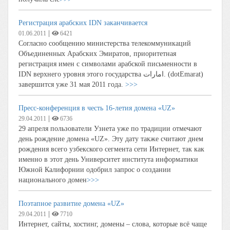
Регистрация арабских IDN заканчивается
|
01.06.2011
6421
Согласно сообщению министерства телекоммуникаций
Объединенных Арабских Эмиратов, приоритетная
регистрация имен с символами арабской письменности в
IDN верхнего уровня этого государства امارات. (dotEmarat)
завершится уже 31 мая 2011 года.
>>>
Пресс-конференция в честь 16-летия домена «UZ»
|
29.04.2011
6736
29 апреля пользователи Узнета уже по традиции отмечают
день рождение домена «UZ». Эту дату также считают днем
рождения всего узбекского сегмента сети Интернет, так как
именно в этот день Университет института информатики
Южной Калифорнии одобрил запрос о создании
национального домен
>>>
Поэтапное развитие домена «UZ»
|
29.04.2011
7710
Интернет, сайты, хостинг, домены – слова, которые всё чаще