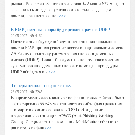
рынка - Poker.com. За него предлагали $22 млн и $27 млн, но
завершилась ли сделка успешно и кто стал владельцем
домена, пока неизвестно.
>>>
В ЮАР доменные споры будут решать в рамках UDRP
|
29.05.2007
6162
После месяца обсуждений администратор национального
домена ЮАР принял решение ввести в национальном домене
ZA Единую политику рассмотрения споров о доменных
именах (UDRP). Главный аргумент в пользу нововведения
-урегулирование доменных споров с помощью процедуры
UDRP обойдется вла
>>>
Фишеры освоили новую тактику
|
26.05.2007
7245
В апреле увеличилось количество фишинговых сайтов - было
зафиксировано 55 643 мошеннических сайта (для сравнения
– в марте их число составило 20 871). Эти данные
предоставила ассоциация APWG (Anti-Phishing Working
Group). Специалисты из компании MarkMonitor объясняют
рост тем, что фиш
>>>