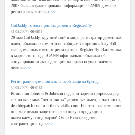
2007 была актуализирована информация о 22489 доменах,
регистранты которых
>>>
GoDaddy готова принять домены RegisterFly
|
31.05.2007
6011
29 мая GoDaddy, крупнейший в мире регистратор доменных
имен, объявил о том, что он собирается принять базу 850
тыс. доменных имен от регистратора RegisterFly. Напомним,
в марте этого года ICANN официально объявила об
аннулировании аккредитации на право осуществления
деятель
>>>
Регистрация доменов как способ защиты бренда
|
30.05.2007
6181
Компания Johnson & Johnson недавно зарегистрировала ряд
так называемых "негативных" доменных имен, в частности,
deathbypatch.com и orthoevrakills.com. На этот шаг компания
пошла с целью защитить свою новую продукцию,
выпускаемую под маркой Ortho Evra (средство
контрацепции, одн
>>>