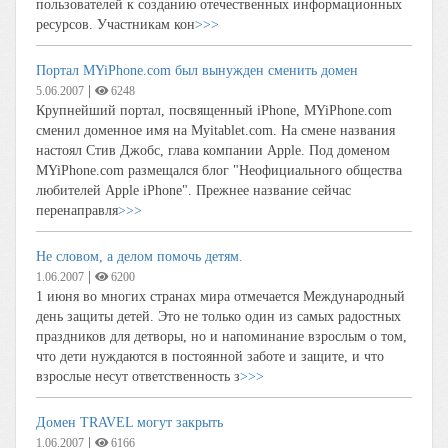
пользователей к созданию отечественных информационных
ресурсов. Участникам кон
>>>
Портал MYiPhone.com был вынужден сменить домен
|
5.06.2007
6248
Крупнейший портал, посвященный iPhone, MYiPhone.com
сменил доменное имя на Myitablet.com. На смене названия
настоял Стив Джобс, глава компании Apple. Под доменом
MYiPhone.com размещался блог "Неофициального общества
любителей Apple iPhone". Прежнее название сейчас
перенаправля
>>>
Не словом, а делом помочь детям.
|
1.06.2007
6200
1 июня во многих странах мира отмечается Международный
день защиты детей. Это не только один из самых радостных
праздников для детворы, но и напоминание взрослым о том,
что дети нуждаются в постоянной заботе и защите, и что
взрослые несут ответственность з
>>>
Домен TRAVEL могут закрыть
|
1.06.2007
6166