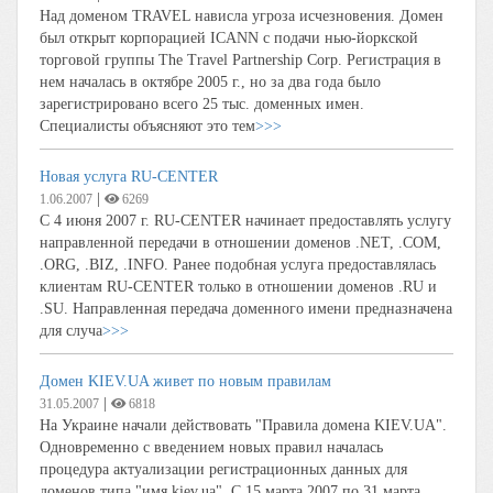
Над доменом TRAVEL нависла угроза исчезновения. Домен
был открыт корпорацией ICANN с подачи нью-йоркской
торговой группы The Travel Partnership Corp. Регистрация в
нем началась в октябре 2005 г., но за два года было
зарегистрировано всего 25 тыс. доменных имен.
Специалисты объясняют это тем
>>>
Новая услуга RU-CENTER
|
1.06.2007
6269
С 4 июня 2007 г. RU-CENTER начинает предоставлять услугу
направленной передачи в отношении доменов .NET, .COM,
.ORG, .BIZ, .INFO. Ранее подобная услуга предоставлялась
клиентам RU-CENTER только в отношении доменов .RU и
.SU. Направленная передача доменного имени предназначена
для случа
>>>
Домен KIEV.UA живет по новым правилам
|
31.05.2007
6818
На Украине начали действовать "Правила домена KIEV.UA".
Одновременно с введением новых правил началась
процедура актуализации регистрационных данных для
доменов типа "имя.kiev.ua". С 15 марта 2007 по 31 марта