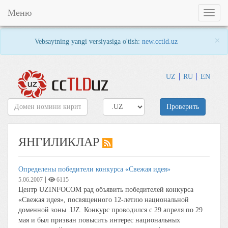
Меню
Toggl
naviga
×
Vebsaytning yangi versiyasiga o'tish:
new.cctld.uz
UZ
RU
EN
Проверить
ЯНГИЛИКЛАР
Определены победители конкурса «Свежая идея»
|
5.06.2007
6115
Центр UZINFOCOM рад объявить победителей конкурса
«Свежая идея», посвященного 12-летию национальной
доменной зоны .UZ. Конкурс проводился с 29 апреля по 29
мая и был призван повысить интерес национальных