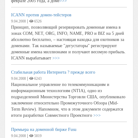
феврале 2005 года, а доме
>>>
ICANN против домен-тейстеров
|
9.04.2008
6526
Принцип, позволяющий резервировать доменные имена в
зонах COM, NET, ORG, INFO, NAME, PRO и BIZ на 5 дней
абсолютно бесплатно, – настоящая находка для охотников за
доменами. Так называемые "дегустаторы" регистрируют
доменные имена миллионами и получают весомую прибыль.
ICANN вырабатывает
>>>
Стабильная работа Интернета ? прежде всего
|
9.04.2008
6243
Национальное управление по телекоммуникациям и
информационным технологиям (NTIA), одно из
подразделений Министерства Торговли США, опубликовало
заключение относительно Промежуточного Обзора (Mid-
Term Review). Напомним, что в этом документе содержатся
итоги разработки Совместного Проектного
>>>
Премьера на доменной бирже Fusu
|
9.04.2008
5819