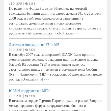
|
14.04.2008
6184
По решению Фонда Развития Интернет, на который
возложены функции администратора домена SU, с 28 апреля
2008 года в этой зоне снимаются ограничения на
регистрацию доменных имен с использованием
кириллических символов. С этого момента зарегистрировать
русскоязычный домен сможет любой жела
>>>
Доменная миграция: из YU в ME
|
11.04.2008
5879
В сентябре 2007 года корпорацией ICANN было принято
окончательное решение о закрытии национального домена
бывшей Югославии (YU) и постепенном переносе
зарегистрированных в нем имен в доменные зоны Сербии
(RS) и Черногории (ME) – государств, образовавшихся после
распада Югославии. И
>>>
ICANN подружится с МГУ
|
11.04.2008
5699
В немецком городе Гармиш-Партенкирхен, в рамках Второго
международного форума сотрудничества бизнеса и
гражданского общества разных стран по вопросам