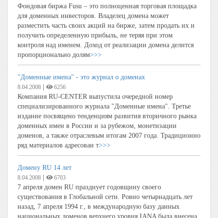
Фондовая биржа Fusu – это полноценная торговая площадка
для доменных инвесторов. Владелец домена может
разместить часть своих акций на бирже, затем продать их и
получить определенную прибыль, не теряя при этом
контроля над именем. Доход от реализации домена делится
пропорционально долям
>>>
"Доменные имена" - это журнал о доменах
|
8.04.2008
6256
Компания RU-CENTER выпустила очередной номер
специализированного журнала "Доменные имена". Третье
издание посвящено тенденциям развития вторичного рынка
доменных имен в России и за рубежом, монетизации
доменов, а также отраслевым итогам 2007 года. Традиционно
ряд материалов адресован т
>>>
Домену RU 14 лет
|
8.04.2008
6703
7 апреля домен RU празднует годовщину своего
существования в Глобальной сети. Ровно четырнадцать лет
назад, 7 апреля 1994 г., в международную базу данных
национальных доменов верхнего уровня IANA была внесена