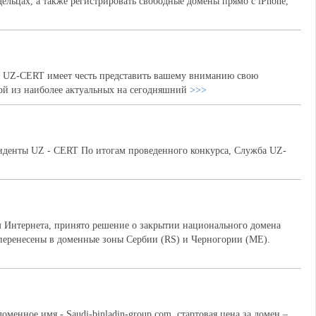
ельцах, а также регистрировать свободные домены прямо с iPhone,
ы UZ-CERT имеет честь представить вашему вниманию свою
ой из наиболее актуальных на сегодняшний
>>>
денты UZ - CERT По итогам проведенного конкурса, Служба UZ-
Интернета, принято решение о закрытии национального домена
перенесены в доменные зоны Сербии (RS) и Черногории (ME).
енное имя - Saudi-binladin-group.com, стартовая цена за домен –