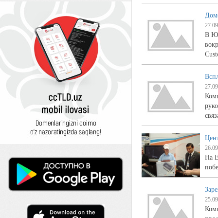
Дом
27.09
В Ю
вокр
Cust
Всп
27.09
Комп
руко
связ
Цен
26.09
На 
поб
Зар
25.09
Комп