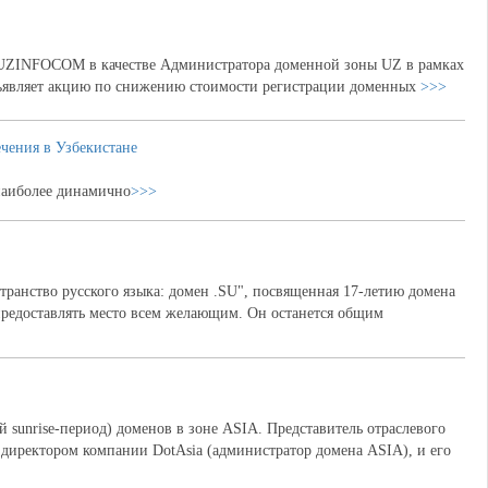
UZINFOCOM в качестве Администратора доменной зоны UZ в рамках
бъявляет акцию по снижению стоимости регистрации доменных
>>>
чения в Узбекистане
наиболее динамично
>>>
транство русского языка: домен .SU", посвященная 17-летию домена
предоставлять место всем желающим. Он останется общим
 sunrise-период) доменов в зоне ASIA. Представитель отраслевого
директором компании DotAsia (администратор домена ASIA), и его