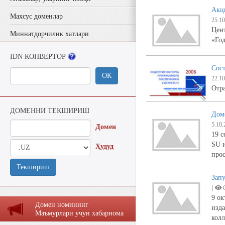
Акц
Махсус доменлар
25.10
Цен
Миннатдорчилик хатлари
«Го
IDN КОНВЕРТОР
Сост
ОК
22.10
Отр
ДОМЕННИ ТЕКШИРИШ
Доме
5.10.
Домен
19 с
SU и
Ҳудуд
прос
Текшириш
Запу
|
6
9 ок
Домен номининг
изда
Маъмурлaри учун хaбaрномa
кол