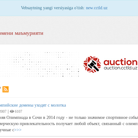
Vebsaytning yangi versiyasiga o'tish:
new.cctld.uz
омени маъмурияти
Р
мпийские домены уходят с молотка
|
2007
6107
яя Олимпиада в Сочи в 2014 году - не только значимое спортивное соб
ерческую привлекательность получает любой объект, связанный с олимп
учные с
>>>