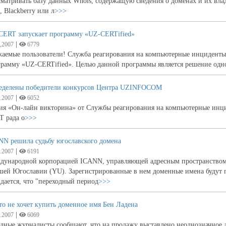
матривать базу данных Whois, содержащую сведения о доменах и их влад
, Blackberry или л
>>>
CERT запускает программу «UZ-CERTified»
|
,2007
6779
жаемые пользователи! Служба реагирования на компьютерные инцидент
грамму «UZ-CERTified». Целью данной программы является решение одн
еделены победители конкурсов Центра UZINFOCOM
|
.2007
6052
ия «Он-лайн викторина» от Службы реагирования на компьютерные инци
T рада о
>>>
NN решила судьбу югославского домена
|
.2007
6191
дународной корпорацией ICANN, управляющей адресным пространством 
шей Югославии (YU). Зарегистрированные в нем доменные имена будут 
ается, что "переходный период
>>>
о не хочет купить доменное имя Бен Ладена
|
.2007
6069
дные журналисты сообщают, что на продажу выставлено неоднозначное дом