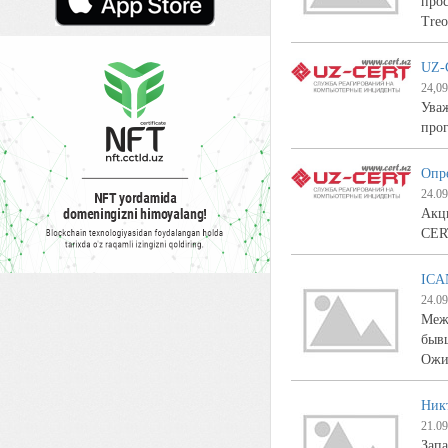
прос
Treo
UZ-
24,09
Ува
про
Опр
24.09
Акц
CER
ICA
24.09
Меж
быв
Ожид
Никт
21.09
Запа