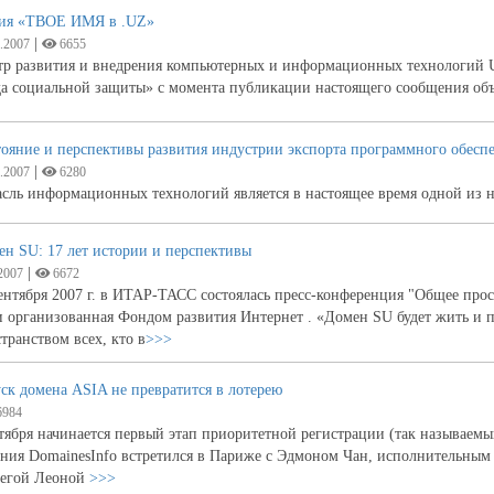
ия «ТВОЕ ИМЯ в .UZ»
|
.2007
6655
тр развития и внедрения компьютерных и информационных технологий 
да социальной защиты» с момента публикации настоящего сообщения о
ояние и перспективы развития индустрии экспорта программного обеспе
|
.2007
6280
асль информационных технологий является в настоящее время одной из 
н SU: 17 лет истории и перспективы
|
2007
6672
ентября 2007 г. в ИТАР-ТАСС состоялась пресс-конференция "Общее прос
 организованная Фондом развития Интернет . «Домен SU будет жить и 
транством всех, кто в
>>>
ск домена ASIA не превратится в лотерею
984
тября начинается первый этап приоритетной регистрации (так называемый
ния DomainesInfo встретился в Париже с Эдмоном Чан, исполнительным 
легой Леоной
>>>