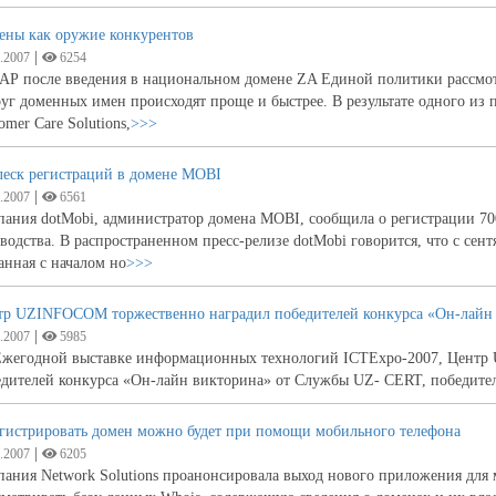
ены как оружие конкурентов
|
.2007
6254
АР после введения в национальном домене ZA Единой политики рассмо
уг доменных имен происходят проще и быстрее. В результате одного из 
omer Care Solutions,
>>>
леск регистраций в домене MOBI
|
.2007
6561
ания dotMobi, администратор домена MOBI, сообщила о регистрации 700 
водства. В распространенном пресс-релизе dotMobi говорится, что с се
анная с началом но
>>>
тр UZINFOCOM торжественно наградил победителей конкурса «Он-лайн
|
.2007
5985
Ежегодной выставке информационных технологий ICTExpo-2007, Центр 
едителей конкурса «Он-лайн викторина» от Службы UZ- CERT, победител
егистрировать домен можно будет при помощи мобильного телефона
|
.2007
6205
ания Network Solutions проанонсировала выход нового приложения для