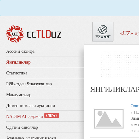
«UZ» д
Aсосий саҳифа
Янгиликлар
Статистика
Рўйхатдан ўтказувчилар
ЯНГИЛИКЛА
Маълумотлар
Домен номлари аукциони
Оли
7.11.
(NEW)
NADIM AI ёрдамчи
Зимн
комм
Одатий саволлар
созв
Aтамалар, уларнинг изоҳи